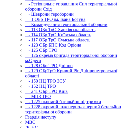
- Регіональне управління Сил територіальної
оборони Схід
- Шеврони тероборони
- 1 ОБр ТРО ім. Івана Богуна
- Командування територіальної оборони
- 113 ОБр ТрО Харківська область
- 114 ОБр ТрО Київська область
- 117 ОБр ТрО Сумська область
- 123 ОБр БПС Код Оріона
- 125 ОБр ТРО
- 126 окрема бригада територіальної оборони
м.Одеса
- 128 ОБр ТРО Дніпро
- 129 ОБрТрО Кривий Ріг Дніпропетровської
області
- 150 НЦ ТРО ЗСУ
- 152 НЦ ТРО
- 241 ОБр ТРО Київ
- МПЗ ТРО
- 1225 окремий батальйон підтримки
- 1228 окремий інженерно-саперний батальйон
територіальної оборони
Гвардія наступу
МВС
ДСНС