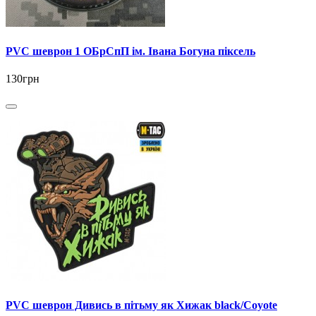
PVC шеврон 1 ОБрСпП ім. Івана Богуна піксель
130грн
PVC шеврон Дивись в пітьму як Хижак black/Coyote