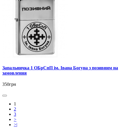
Запальничка 1 ОБрСпП ім. Івана Богуна з позивним на
замовлення
350грн
1
2
3
>
>|