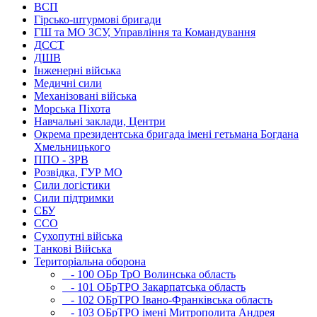
ВСП
Гірсько-штурмові бригади
ГШ та МО ЗСУ, Управління та Командування
ДССТ
ДШВ
Інженерні війська
Медичні сили
Механізовані війська
Морська Піхота
Навчальні заклади, Центри
Окрема президентська бригада імені гетьмана Богдана
Хмельницького
ППО - ЗРВ
Розвідка, ГУР МО
Сили логістики
Сили підтримки
СБУ
ССО
Сухопутні війська
Танкові Війська
Територіальна оборона
- 100 ОБр ТрО Волинська область
- 101 ОБрТРО Закарпатська область
- 102 ОБрТРО Івано-Франківська область
- 103 ОБрТРО імені Митрополита Андрея