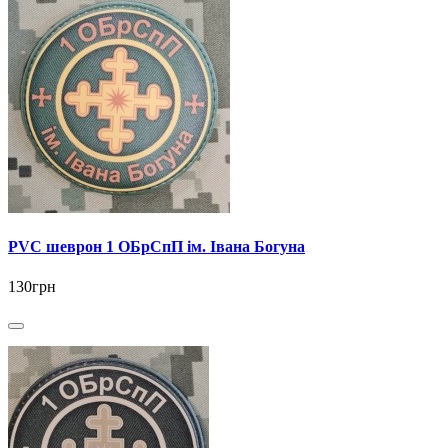
PVC шеврон 1 ОБрСпП ім. Івана Богуна
130грн