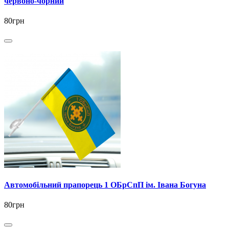
червоно-чорний
80грн
Автомобільний прапорець 1 ОБрСпП ім. Івана Богуна
80грн