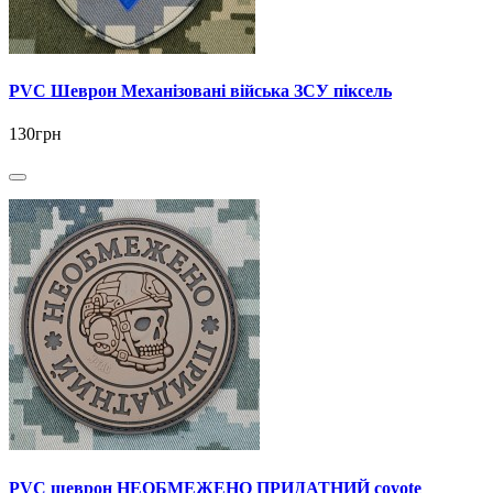
PVC Шеврон Механізовані війська ЗСУ піксель
130грн
PVC шеврон НЕОБМЕЖЕНО ПРИДАТНИЙ coyote