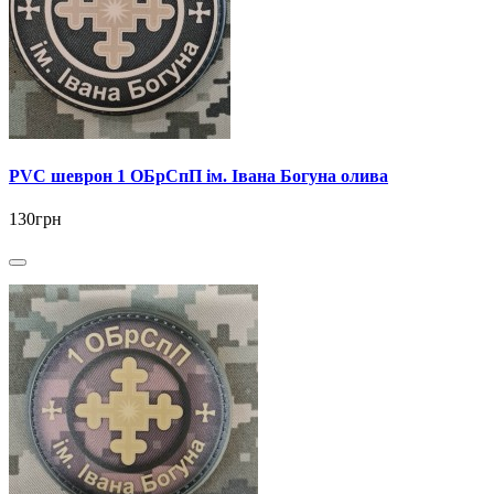
PVC шеврон 1 ОБрСпП ім. Івана Богуна олива
130грн