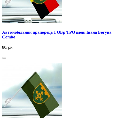
Автомобільний прапорець 1 ОБр ТРО імені Івана Богуна
Combo
80грн