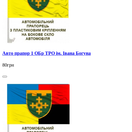
Авто прапор 1 ОБр ТРО ім. Івана Богуна
80грн