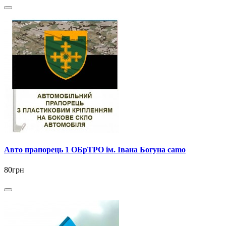
Авто прапорець 1 ОБрТРО ім. Івана Богуна camo
80грн