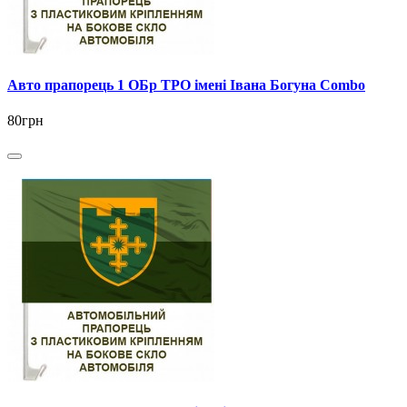
Авто прапорець 1 ОБр ТРО імені Івана Богуна Combo
80грн