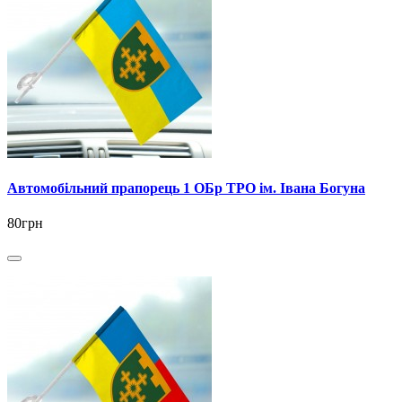
Автомобільний прапорець 1 ОБр ТРО ім. Івана Богуна
80грн