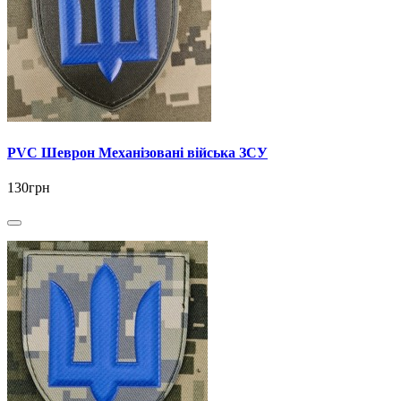
PVC Шеврон Механізовані війська ЗСУ
130грн