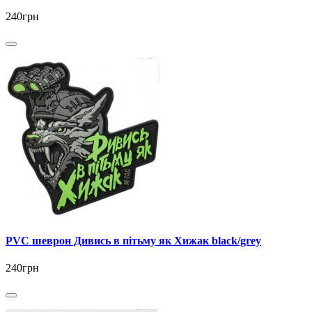
240грн
PVC шеврон Дивись в пітьму як Хижак black/grey
240грн