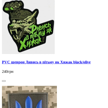
PVC шеврон Дивись в пітьму як Хижак black/olive
240грн