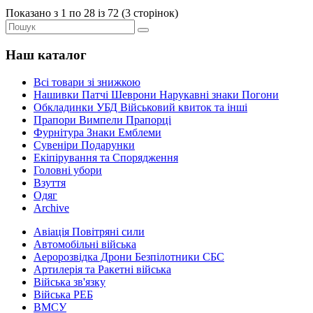
Показано з 1 по 28 із 72 (3 сторінок)
Наш каталог
Всі товари зі знижкою
Нашивки Патчі Шеврони Нарукавні знаки Погони
Обкладинки УБД Військовий квиток та інші
Прапори Вимпели Прапорці
Фурнітура Знаки Емблеми
Сувеніри Подарунки
Екіпірування та Спорядження
Головні убори
Взуття
Одяг
Archive
Авіація Повітряні сили
Автомобільні війська
Аеророзвідка Дрони Безпілотники СБС
Артилерія та Ракетні війська
Війська зв'язку
Війська РЕБ
ВМСУ