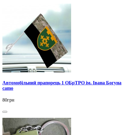
Автомобільний прапорець 1 ОБрТРО ім. Івана Богуна
camo
80грн