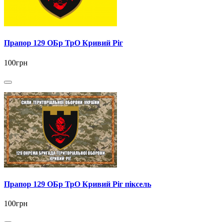
Прапор 129 ОБр ТрО Кривий Ріг
100грн
Прапор 129 ОБр ТрО Кривий Ріг піксель
100грн