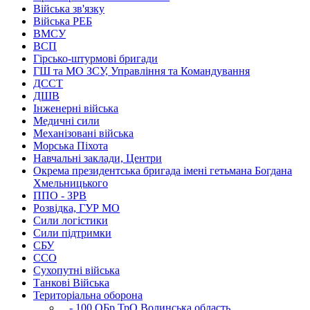
Війська зв'язку
Війська РЕБ
ВМСУ
ВСП
Гірсько-штурмові бригади
ГШ та МО ЗСУ, Управління та Командування
ДССТ
ДШВ
Інженерні війська
Медичні сили
Механізовані війська
Морська Піхота
Навчальні заклади, Центри
Окрема президентська бригада імені гетьмана Богдана
Хмельницького
ППО - ЗРВ
Розвідка, ГУР МО
Сили логістики
Сили підтримки
СБУ
ССО
Сухопутні війська
Танкові Війська
Територіальна оборона
- 100 ОБр ТрО Волинська область