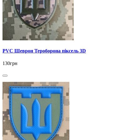
PVC Шеврон Тероборона піксель 3D
130грн