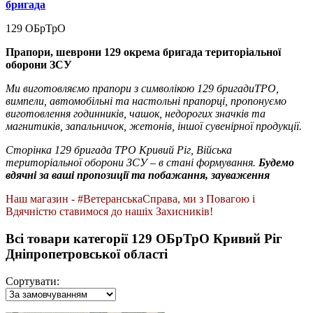
бригада
129 ОБрТрО
Прапори, шеврони 129 окрема бригада територіальної
оборони ЗСУ
Ми виготовляємо прапори з символікою 129 бригадиТРО,
вимпели, автомобільні та настольні прапорці, пропонуємо
виготовлення годинників, чашок, недорогих значків та
магнитиків, запальничок, жетонів, іншої сувенірної продукції.
Сторінка 129 бригада ТРО Кривий Ріг, Війська
територіальної оборони ЗСУ – в стані формування.
Будемо
вдячні за ваші пропозиції та побажання
, зауваження
Наш магазин - #ВетеранськаСправа, ми з Повагою і
Вдячністю ставимося до нашіх Захисників!
Всі товари категорії 129 ОБрТрО Кривий Ріг
Дніпропетровської області
Сортувати: