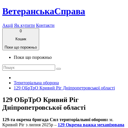
ВетеранськаСправа
Акції
Як купити
Контакти
0
Кошик
Поки що порожньо
Поки що порожньо
Територіальна оборона
129 ОБрТрО Кривий Ріг Дніпропетровської області
129 ОБрТрО Кривий Ріг
Дніпропетровської області
129-та окрема бригада Сил територіальної оборон
и м.
Кривий Ріг з липня 2025р –
129 Окрема важка механізована