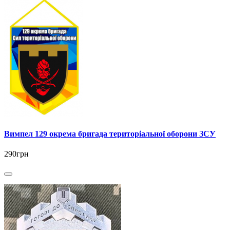
Вимпел 129 окрема бригада територіальної оборони ЗСУ
290грн