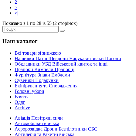
2
>
>|
Показано з 1 по 28 із 55 (2 сторінок)
Наш каталог
Всі товари зі знижкою
Нашивки Патчі Шеврони Нарукавні знаки Погони
Обкладинки УБД Військовий квиток та інші
Прапори Вимпели Прапорці
Фурнітура Знаки Емблеми
Сувеніри Подарунки
Екіпірування та Спорядження
Головні убори
Взуття
Одяг
Archive
Авіація Повітряні сили
Автомобільні війська
Аеророзвідка Дрони Безпілотники СБС
Артилерія та Ракетні війська