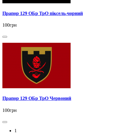
Прапор 129 ОБр ТрО піксель-чорний
100грн
Прапор 129 ОБр ТрО Червоний
100грн
1