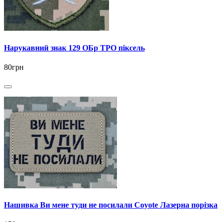
Нарукавний знак 129 ОБр ТРО піксель
80грн
Нашивка Ви мене туди не посилали Coyote Лазерна порізка