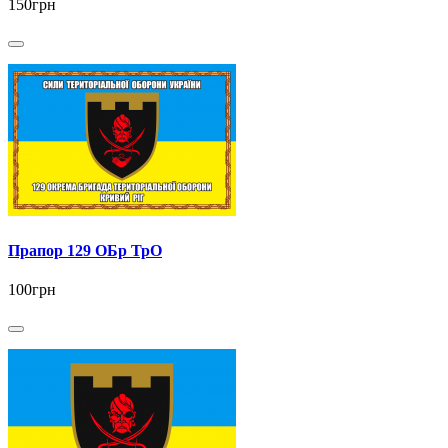
150грн
Прапор 129 ОБр ТрО
100грн