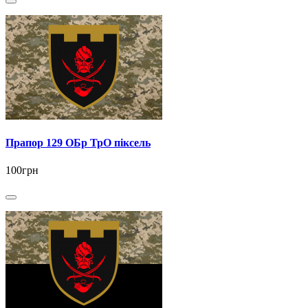
Прапор 129 ОБр ТрО піксель
100грн