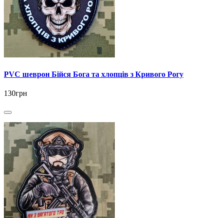
PVC шеврон Бійся Бога та хлопців з Кривого Рогу
130грн