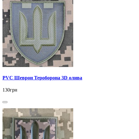
PVC Шеврон Тероборона 3D олива
130грн