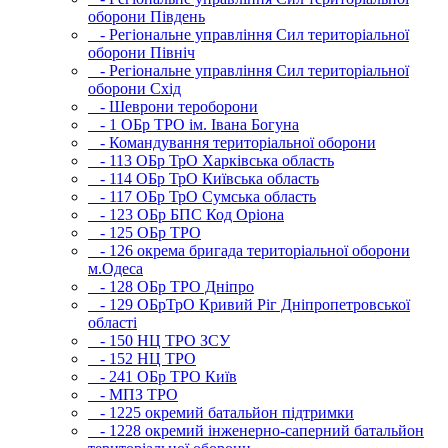
оборони Південь
- Регіональне управління Сил територіальної
оборони Північ
- Регіональне управління Сил територіальної
оборони Схід
- Шеврони тероборони
- 1 ОБр ТРО ім. Івана Богуна
- Командування територіальної оборони
- 113 ОБр ТрО Харківська область
- 114 ОБр ТрО Київська область
- 117 ОБр ТрО Сумська область
- 123 ОБр БПС Код Оріона
- 125 ОБр ТРО
- 126 окрема бригада територіальної оборони
м.Одеса
- 128 ОБр ТРО Дніпро
- 129 ОБрТрО Кривий Ріг Дніпропетровської
області
- 150 НЦ ТРО ЗСУ
- 152 НЦ ТРО
- 241 ОБр ТРО Київ
- МПЗ ТРО
- 1225 окремий батальйон підтримки
- 1228 окремий інженерно-саперний батальйон