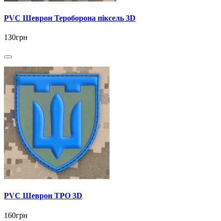
PVC Шеврон Тероборона піксель 3D
130грн
PVC Шеврон ТРО 3D
160грн