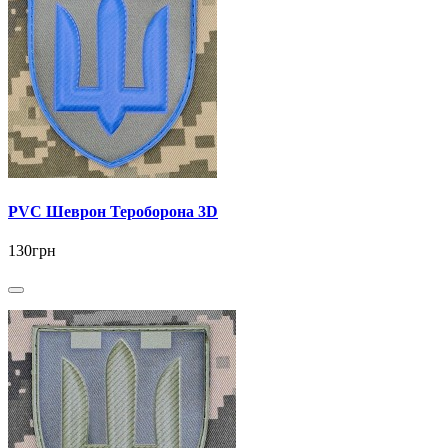
PVC Шеврон Тероборона 3D
130грн