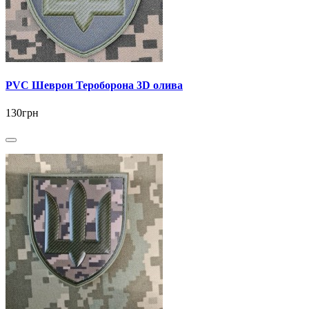
PVC Шеврон Тероборона 3D олива
130грн