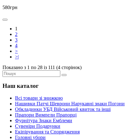
580грн
1
2
3
4
>
>|
Показано з 1 по 28 із 111 (4 сторінок)
Наш каталог
Всі товари зі знижкою
Нашивки Патчі Шеврони Нарукавні знаки Погони
Обкладинки УБД Військовий квиток та інші
Прапори Вимпели Прапорці
Фурнітура Знаки Емблеми
Сувеніри Подарунки
Екіпірування та Спорядження
Головні убори