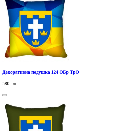
Декоративна подушка 124 ОБр ТрО
580грн