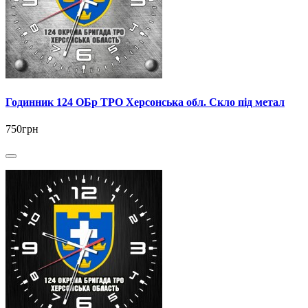
Годинник 124 ОБр ТРО Херсонська обл. Скло під метал
750грн