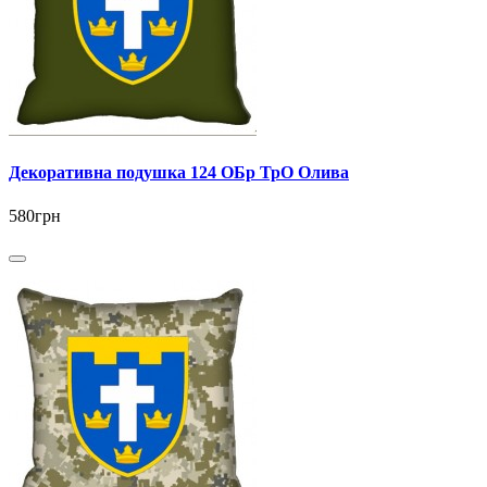
Декоративна подушка 124 ОБр ТрО Олива
580грн