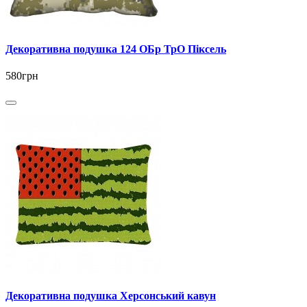
Декоративна подушка 124 ОБр ТрО Піксель
580грн
Декоративна подушка Херсонський кавун