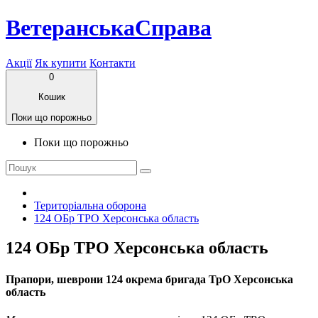
ВетеранськаСправа
Акції
Як купити
Контакти
0
Кошик
Поки що порожньо
Поки що порожньо
Територіальна оборона
124 ОБр ТРО Херсонська область
124 ОБр ТРО Херсонська область
Прапори, шеврони 124 окрема бригада ТрО Херсонська
область