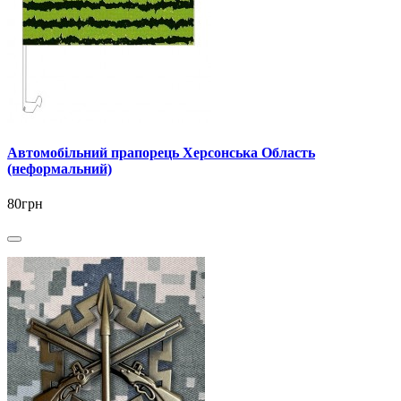
Автомобільний прапорець Херсонська Область
(неформальний)
80грн