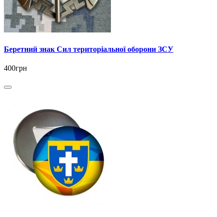
Беретний знак Сил територіальної оборони ЗСУ
400грн