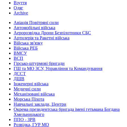
Взуття
Одяг
Archive
Авіація Повітряні сили
Автомобільні війська
Аеророзвідка Дрони Безпілотники СБС
Артилерія та Ракетні війська
Війська зв'язку
Війська РЕБ
ВМСУ
ВСП
Гірсько-штурмові бригади
ГШ та МО ЗСУ, Управління та Командування
ДССТ
ДШВ
Інженерні війська
Медичні сили
Механізовані війська
Морська Піхота
Навчальні заклади, Центри
Окрема президентська бригада імені гетьмана Богдана
Хмельницького
ППО - ЗРВ
Розвідка, ГУР МО