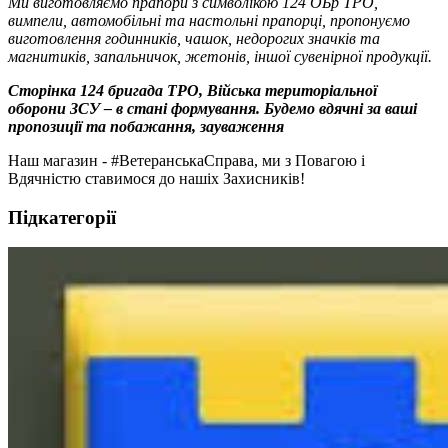
Ми виготовляємо прапори з символікою 124 ОБр ТРО,
вимпели, автомобільні та настольні прапорці, пропонуємо
виготовлення годинників, чашок, недорогих значків та
магнитиків, запальничок, жетонів, іншої сувенірної продукції.
Сторінка 124 бригада ТРО, Війська територіальної
оборони ЗСУ – в стані формування. Будемо вдячні за ваші
пропозиції та побажання
, зауваження
Наш магазин - #ВетеранськаСправа, ми з Повагою і
Вдячністю ставимося до нашіх Захисників!
Підкатегорії