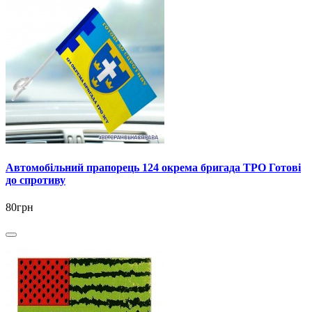
Автомобільний прапорець 124 окрема бригада ТРО Готові
до спротиву
80грн