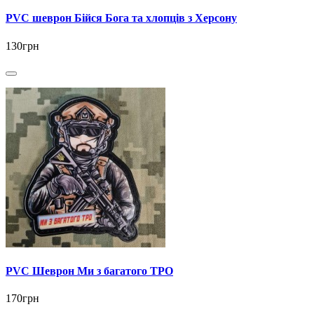
PVC шеврон Бійся Бога та хлопців з Херсону
130грн
PVC Шеврон Ми з багатого ТРО
170грн