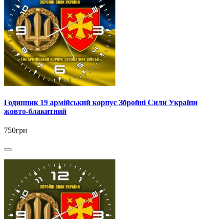
Годинник 19 армійський корпус Збройні Сили України
жовто-блакитний
750грн