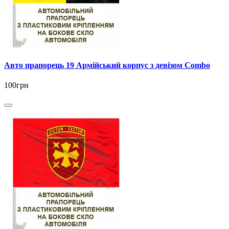
Авто прапорець 19 Армійський корпус з девізом Combo
100грн