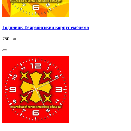
Годинник 19 армійський корпус емблема
750грн