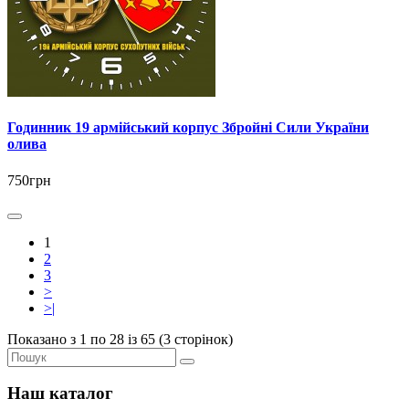
Годинник 19 армійський корпус Збройні Сили України
олива
750грн
1
2
3
>
>|
Показано з 1 по 28 із 65 (3 сторінок)
Наш каталог