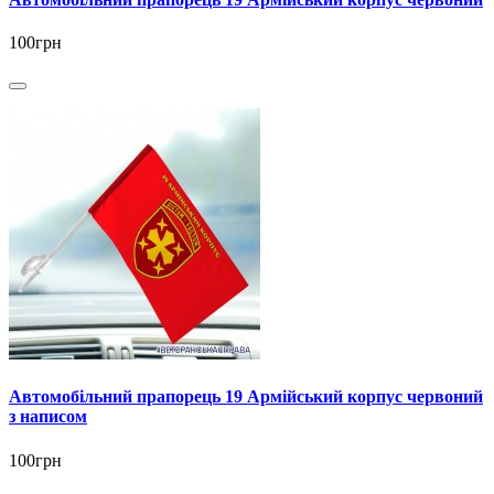
100грн
Автомобільний прапорець 19 Армійський корпус червоний
з написом
100грн