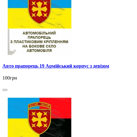
Авто прапорець 19 Армійський корпус з девізом
100грн