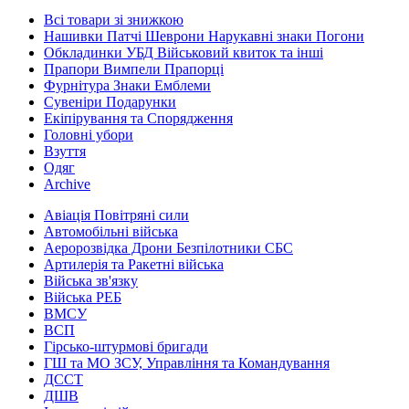
Всі товари зі знижкою
Нашивки Патчі Шеврони Нарукавні знаки Погони
Обкладинки УБД Військовий квиток та інші
Прапори Вимпели Прапорці
Фурнітура Знаки Емблеми
Сувеніри Подарунки
Екіпірування та Спорядження
Головні убори
Взуття
Одяг
Archive
Авіація Повітряні сили
Автомобільні війська
Аеророзвідка Дрони Безпілотники СБС
Артилерія та Ракетні війська
Війська зв'язку
Війська РЕБ
ВМСУ
ВСП
Гірсько-штурмові бригади
ГШ та МО ЗСУ, Управління та Командування
ДССТ
ДШВ