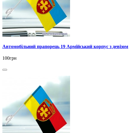
Автомобільний прапорець 19 Армійський корпус з девізом
100грн