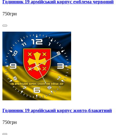
Годинник 19 армійський корпус емблема червоний
750грн
Годинник 19 армійський корпус жовто-блакитний
750грн