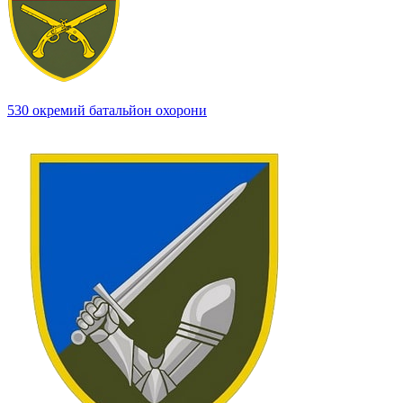
530 окремий батальйон охорони