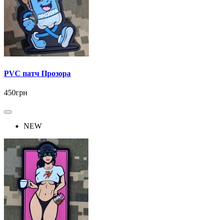
PVC патч Прозора
450грн
NEW