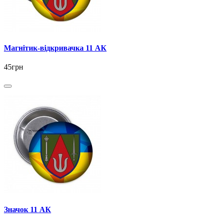
Магнітик-відкривачка 11 АК
45грн
Значок 11 АК