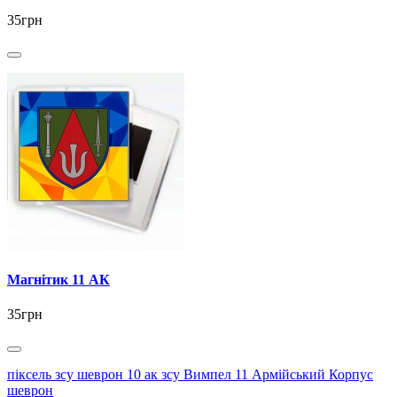
35грн
Магнітик 11 АК
35грн
піксель зсу шеврон 10 ак зсу Вимпел 11 Армійський Корпус
шеврон