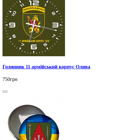
Годинник 11 армійський корпус Олива
750грн