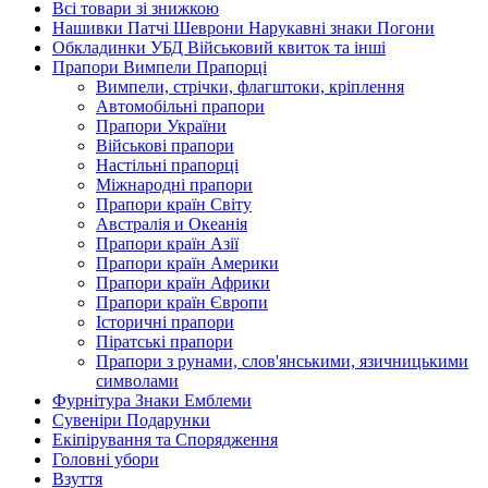
Всі товари зі знижкою
Нашивки Патчі Шеврони Нарукавні знаки Погони
Обкладинки УБД Військовий квиток та інші
Прапори Вимпели Прапорці
Вимпели, стрічки, флагштоки, кріплення
Автомобільні прапори
Прапори України
Військові прапори
Настільні прапорці
Міжнародні прапори
Прапори країн Світу
Австралія и Океанія
Прапори країн Азії
Прапори країн Америки
Прапори країн Африки
Прапори країн Європи
Історичні прапори
Піратські прапори
Прапори з рунами, слов'янськими, язичницькими
символами
Фурнітура Знаки Емблеми
Сувеніри Подарунки
Екіпірування та Спорядження
Головні убори
Взуття