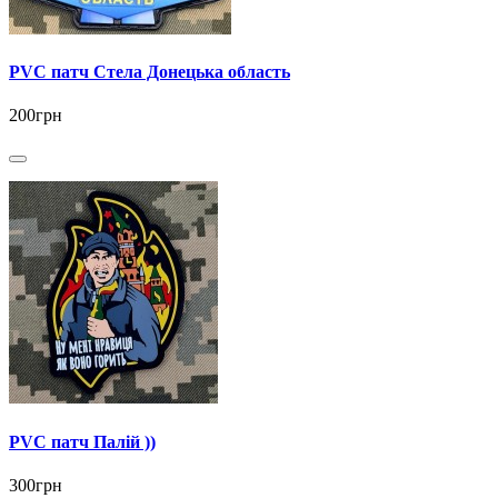
PVC патч Стела Донецька область
200грн
PVC патч Палій ))
300грн