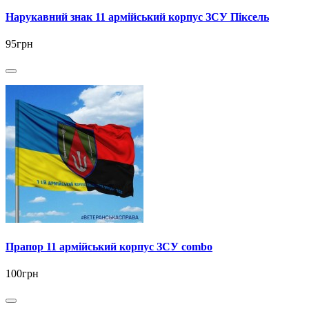
Нарукавний знак 11 армійський корпус ЗСУ Піксель
95грн
Прапор 11 армійський корпус ЗСУ combo
100грн