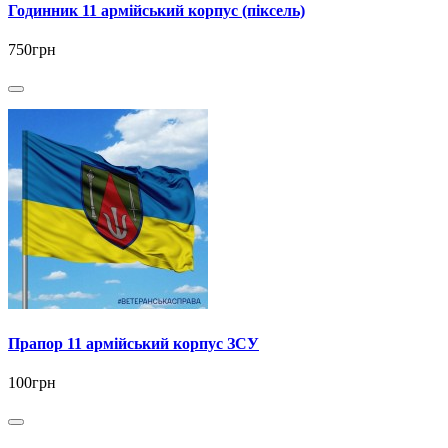
Годинник 11 армійський корпус (піксель)
750грн
Прапор 11 армійський корпус ЗСУ
100грн