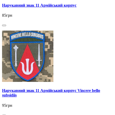
Нарукавний знак 11 Армійський корпус
85грн
Нарукавний знак 11 Армійський корпус Vincere bello
subsidiis
95грн