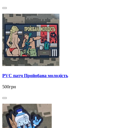
PVC патч Пройобана молодість
500грн