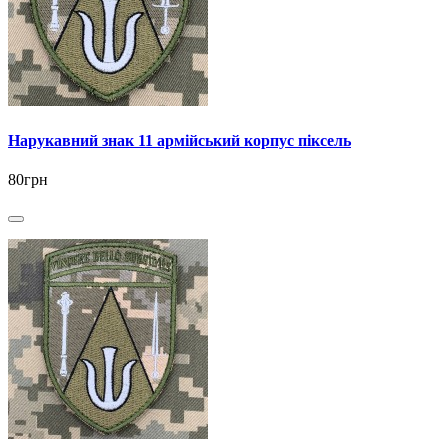
Нарукавний знак 11 армійський корпус піксель
80грн