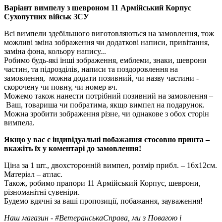
Варіант вимпелу з шевроном 11 Армійський Корпус
Сухопутних військ ЗСУ
Всі вимпели здебільшого виготовляються на замовлення, тож
можливі зміна зображення чи додаткові написи, привітання,
заміна фона, кольору напису...
Робимо будь-які інші зображення, емблеми, знаки, шеврони
частин, та підрозділів, написи та поздоровлення на
замовлення, можна додати позивний, чи назву частини -
скорочену чи повну, чи номер вч.
Можемо також нанести потрібний позивний на замовлення –
Ваш, товариша чи побратима, якщо вимпел на подарунок.
Можна зробити зображення різне, чи однакове з обох сторін
вимпела.
Якщо у вас є індивідуальні побажання стосовно принта –
вкажіть їх у коментарі до замовлення!
Ціна за 1 шт., двохсторонній вимпел, розмір прибл. – 16х12см.
Матеріал – атлас.
Також, робимо прапори 11 Армійський Корпус, шеврони,
різноманітні сувеніри.
Будемо вдячні за ваші пропозиції, побажання, зауваження!
Наш магазин - #ВетеранськаСправа, ми з Повагою і