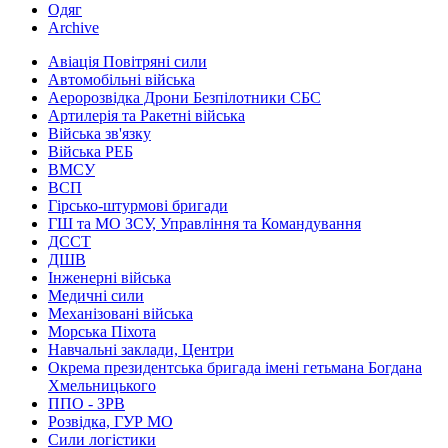
Одяг
Archive
Авіація Повітряні сили
Автомобільні війська
Аеророзвідка Дрони Безпілотники СБС
Артилерія та Ракетні війська
Війська зв'язку
Війська РЕБ
ВМСУ
ВСП
Гірсько-штурмові бригади
ГШ та МО ЗСУ, Управління та Командування
ДССТ
ДШВ
Інженерні війська
Медичні сили
Механізовані війська
Морська Піхота
Навчальні заклади, Центри
Окрема президентська бригада імені гетьмана Богдана
Хмельницького
ППО - ЗРВ
Розвідка, ГУР МО
Сили логістики