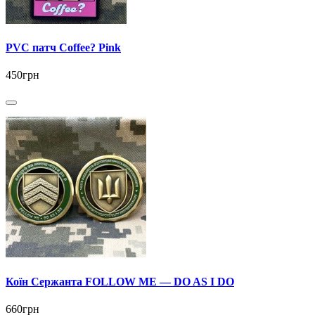
PVC патч Coffee? Pink
450грн
Коїн Сержанта FOLLOW ME — DO AS I DO
660грн