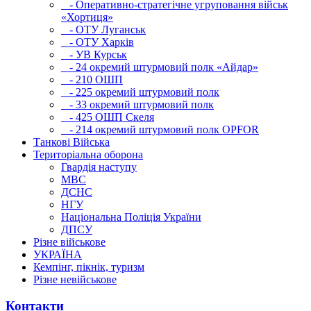
- Оперативно-стратегічне угруповання військ
«Хортиця»
- ОТУ Луганськ
- ОТУ Харків
- УВ Курськ
- 24 окремий штурмовий полк «Айдар»
- 210 ОШП
- 225 окремий штурмовий полк
- 33 окремий штурмовий полк
- 425 ОШП Скеля
- 214 окремий штурмовий полк OPFOR
Танкові Війська
Територіальна оборона
Гвардія наступу
МВС
ДСНС
НГУ
Національна Поліція України
ДПСУ
Різне військове
УКРАЇНА
Кемпінг, пікнік, туризм
Різне невійськове
Контакти