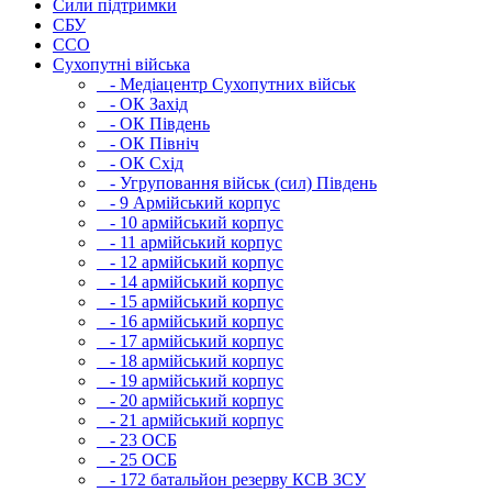
Сили підтримки
СБУ
ССО
Сухопутні війська
- Медіацентр Сухопутних військ
- ОК Захід
- ОК Південь
- ОК Північ
- ОК Схід
- Угруповання військ (сил) Південь
- 9 Армійський корпус
- 10 армійський корпус
- 11 армійський корпус
- 12 армійський корпус
- 14 армійський корпус
- 15 армійський корпус
- 16 армійський корпус
- 17 армійський корпус
- 18 армійський корпус
- 19 армійський корпус
- 20 армійський корпус
- 21 армійський корпус
- 23 ОСБ
- 25 ОСБ
- 172 батальйон резерву КСВ ЗСУ