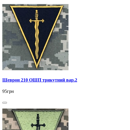
Шеврон 210 ОШП трикутний вар.2
95грн