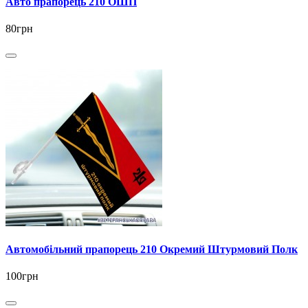
Авто прапорець 210 ОШП
80грн
Автомобільний прапорець 210 Окремий Штурмовий Полк
100грн