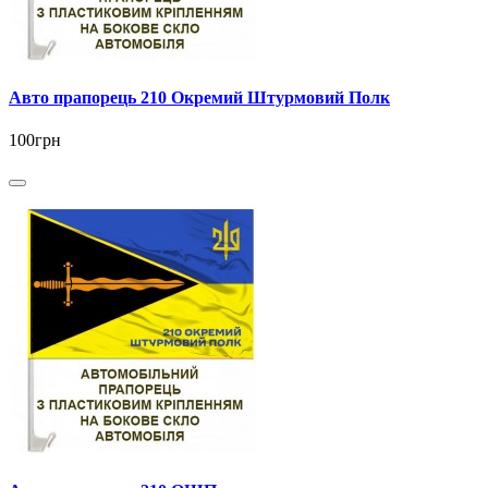
Авто прапорець 210 Окремий Штурмовий Полк
100грн