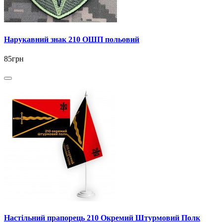
Нарукавний знак 210 ОШП польовий
85грн
Настільний прапорець 210 Окремий Штурмовий Полк