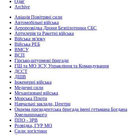
Одяг
Archive
Авіація Повітряні сили
Автомобільні війська
Аеророзвідка Дрони Безпілотники СБС
Артилерія та Ракетні війська
Війська зв'язку
Війська РЕБ
ВМСУ
ВСП
Гірсько-штурмові бригади
ГШ та МО ЗСУ, Управління та Командування
ДССТ
ДШВ
Інженерні війська
Медичні сили
Механізовані війська
Морська Піхота
Навчальні заклади, Центри
Окрема президентська бригада імені гетьмана Богдана
Хмельницького
ППО - ЗРВ
Розвідка, ГУР МО
Сили логістики