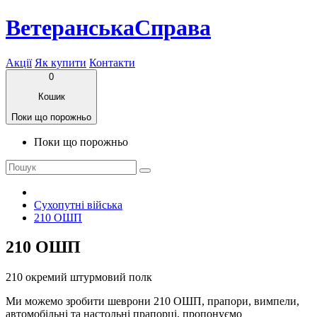
ВетеранськаСправа
Акції
Як купити
Контакти
0
Кошик
Поки що порожньо
Поки що порожньо
Сухопутні війська
210 ОШП
210 ОШП
210 окремий штурмовий полк
Ми можемо зробити шеврони 210 ОШП, прапори, вимпели,
автомобільні та настольні прапорці, пропонуємо