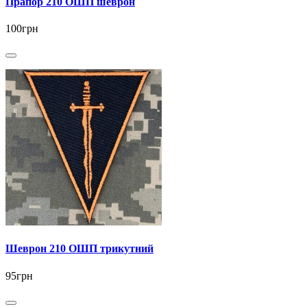
Прапор 210 ОШП шеврон
100грн
Шеврон 210 ОШП трикутний
95грн