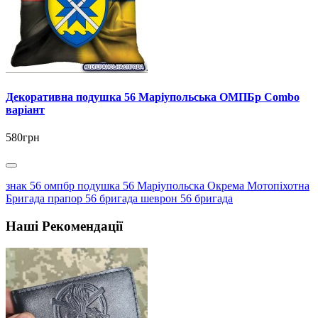
Декоративна подушка 56 Маріупольська ОМПБр Combo
варіант
580грн
знак 56 омпбр подушка 56 Маріупольска Окрема Мотопіхотна
Бригада прапор 56 бригада шеврон 56 бригада
Наші Рекомендації