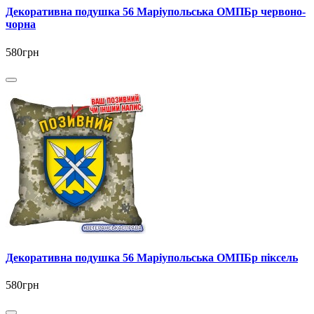
Декоративна подушка 56 Маріупольська ОМПБр червоно-
чорна
580грн
Декоративна подушка 56 Маріупольська ОМПБр піксель
580грн