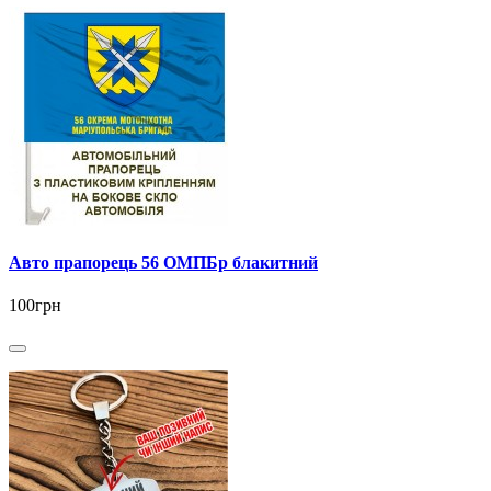
Авто прапорець 56 ОМПБр блакитний
100грн