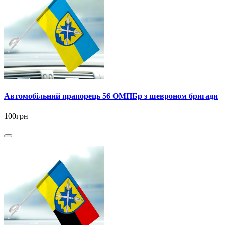
Автомобільний прапорець 56 ОМПБр з шевроном бригади
100грн