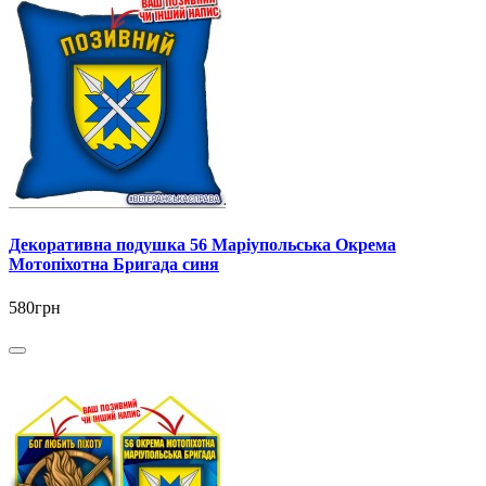
Декоративна подушка 56 Маріупольська Окрема
Мотопіхотна Бригада синя
580грн