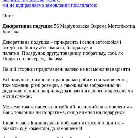
ми не відправляємо замовлення післяплатою
Опис
Декоративна подушка
56 Маріупольска Окрема Мотопіхотна
Бригада
Декоративна подушка – прикрасить і салон автомобіля і
інтер'єр кабінету або кімнати, бліндажу чи
палатки. Подарунок другу, товаришу, побратиму, собі, як
Подяка волонтерам, лікарям...
На цій сторінці представлені далеко не всі можливі варіанти
Всі подушки, вимпели, прапори ми робимо на замовлення,
тож можливі різні розміри, а також зміна зображення чи
додаткові написи наприклад зазначення вашого підрозділу чи
місця служби.
Можемо також нанести потрібний позивний на замовлення –
Ваш, товариша чи побратима, якщо вимпел на подарунок
Якщо у вас є індивідуальні побажання стосовно принта –
вкажіть їх у коментарі до замовлення!