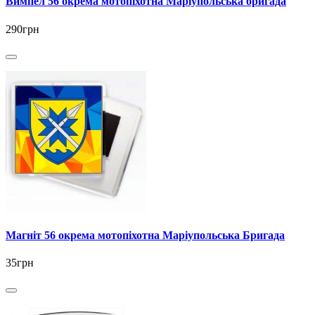
Вимпел 56 окрема мотопіхотна Маріупольська бригада
290грн
Магніт 56 окрема мотопіхотна Маріупольська Бригада
35грн