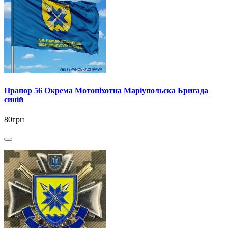
Прапор 56 Окрема Мотопіхотна Маріупольска Бригада
синій
80грн