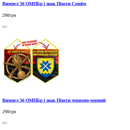
Вимпел 56 ОМПБр і знак Піхоти Combo
290грн
Вимпел 56 ОМПБр і знак Піхоти червоно-чорний
290грн