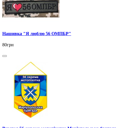
Нашивка "Я люблю 56 ОМПБР"
80грн