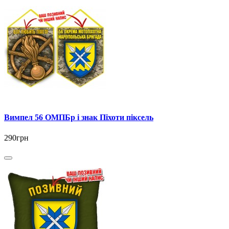
Вимпел 56 ОМПБр і знак Піхоти піксель
290грн