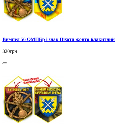
Вимпел 56 ОМПБр і знак Піхоти жовто-блакитний
320грн