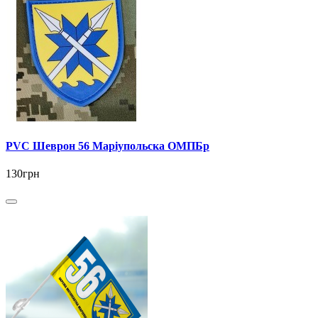
PVC Шеврон 56 Маріупольска ОМПБр
130грн