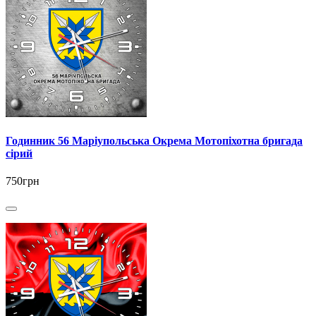
Годинник 56 Маріупольська Окрема Мотопіхотна бригада
сірий
750грн