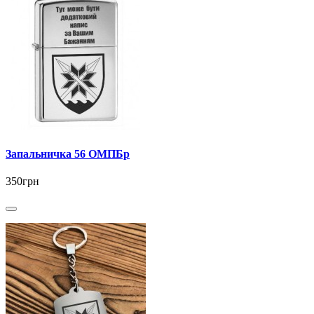
Запальничка 56 ОМПБр
350грн