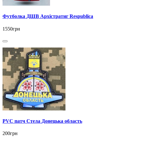
Футболка ДШВ Архістратиг Respublica
1550грн
PVC патч Стела Донецька область
200грн