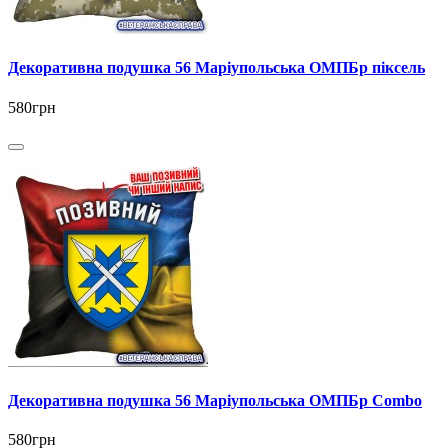
Декоративна подушка 56 Маріупольська ОМПБр піксель
580грн
Декоративна подушка 56 Маріупольська ОМПБр Combo
580грн