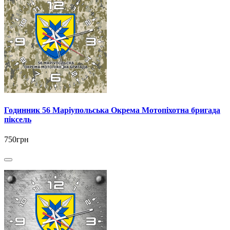
Годинник 56 Маріупольська Окрема Мотопіхотна бригада
піксель
750грн