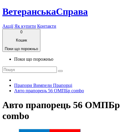
ВетеранськаСправа
Акції
Як купити
Контакти
0
Кошик
Поки що порожньо
Поки що порожньо
Прапори Вимпели Прапорці
Авто прапорець 56 ОМПБр combo
Авто прапорець 56 ОМПБр
combo