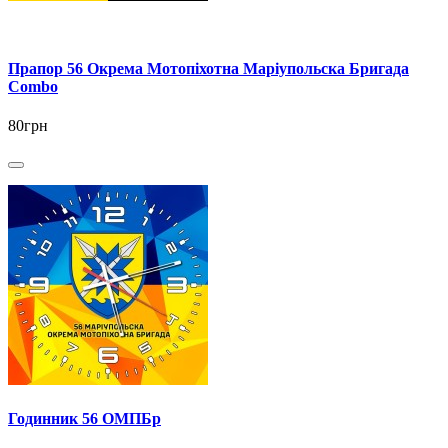
Прапор 56 Окрема Мотопіхотна Маріупольска Бригада
Combo
80грн
Годинник 56 ОМПБр