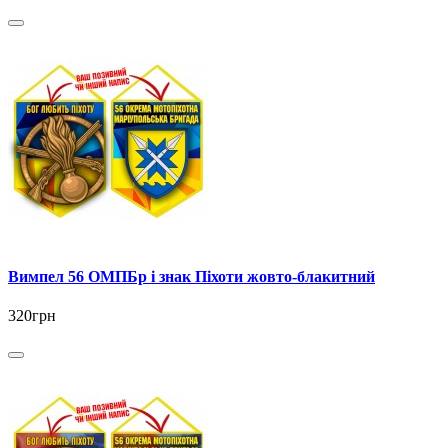
Вимпел 56 ОМПБр і знак Піхоти жовто-блакитний
320грн