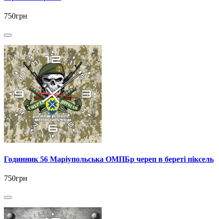
750грн
Годинник 56 Маріупольська ОМПБр череп в береті піксель
750грн