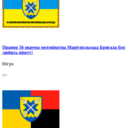
Прапор 56 окрема мотопіхотна Маріупольська Бригада Бог
любить піхоту!
80грн