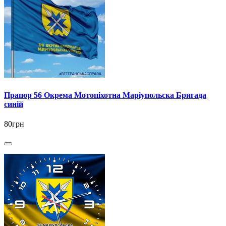
Прапор 56 Окрема Мотопіхотна Маріупольска Бригада
синій
80грн