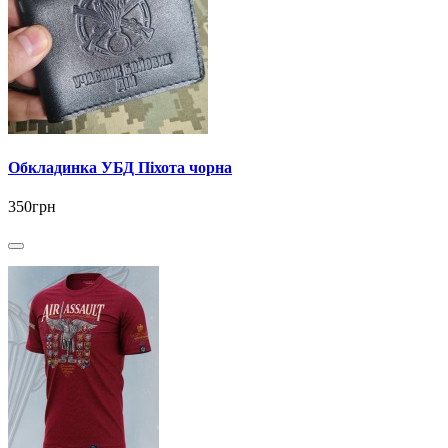
Обкладинка УБД Піхота чорна
350грн