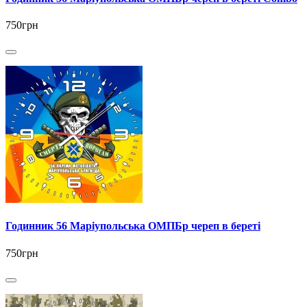
750грн
Годинник 56 Маріупольська ОМПБр череп в береті
750грн