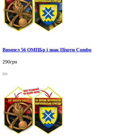
Вимпел 56 ОМПБр і знак Піхоти Combo
290грн