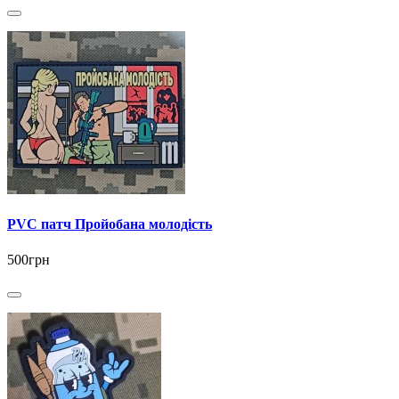
PVC патч Пройобана молодість
500грн