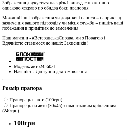
Зображення друкується наскрізь і виглядає практично
однаково яскраво по обидва боки прапорця
Можливі інші зображення чи додаткові написи – наприклад
зазначення вашого підрозділу чи місця служби – пишіть ваші
побажання в примітках до замовлення
Наш магазин - #ВетеранськаСправа, ми з Повагою і
Вдячністю ставимося до нашіх Захисників!
Модель: авто2456031
Наявність: Доступно для замовлення
Розмір прапора
Прапорець в авто (100грн)
Прапорець на авто (30х45) з пластиковим кріпленням
(240грн)
100грн