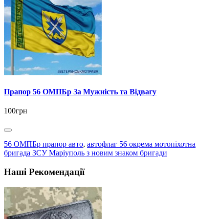
Прапор 56 ОМПБр За Мужність та Відвагу
100грн
56 ОМПБр прапор авто
,
автофлаг 56 окрема мотопіхотна
бригада ЗСУ Маріуполь з новим знаком бригади
Наші Рекомендації