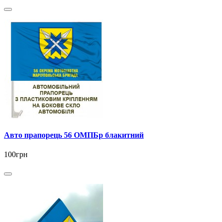
Авто прапорець 56 ОМПБр блакитний
100грн