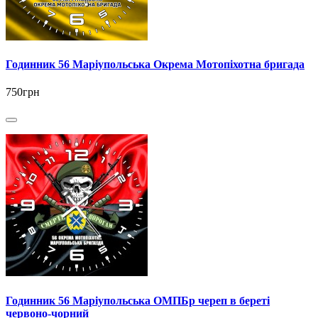
Годинник 56 Маріупольська Окрема Мотопіхотна бригада
750грн
Годинник 56 Маріупольська ОМПБр череп в береті
червоно-чорний