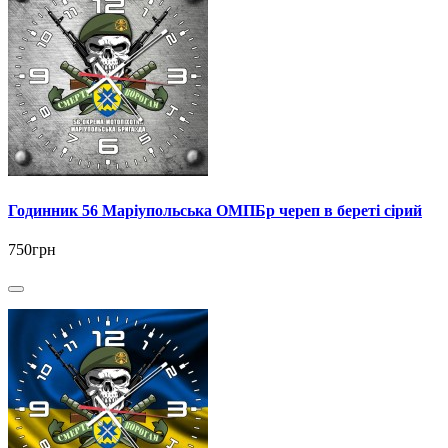
Годинник 56 Маріупольська ОМПБр череп в береті сірий
750грн