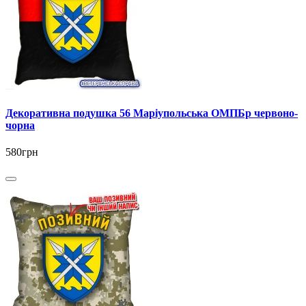
Декоративна подушка 56 Маріупольська ОМПБр червоно-
чорна
580грн