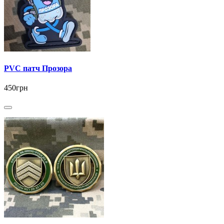
PVC патч Прозора
450грн