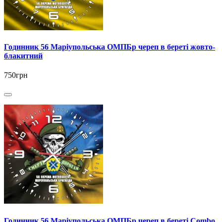
Годинник 56 Маріупольська ОМПБр череп в береті жовто-
блакитний
750грн
Годинник 56 Маріупольська ОМПБр череп в береті Combo