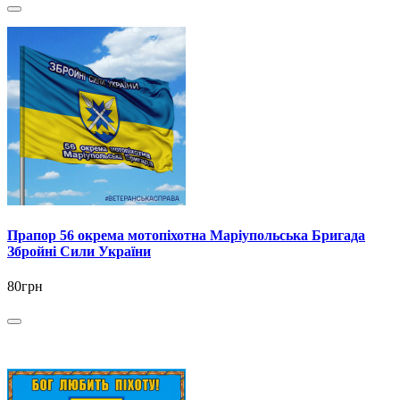
Прапор 56 окрема мотопіхотна Маріупольська Бригада
Збройні Сили України
80грн