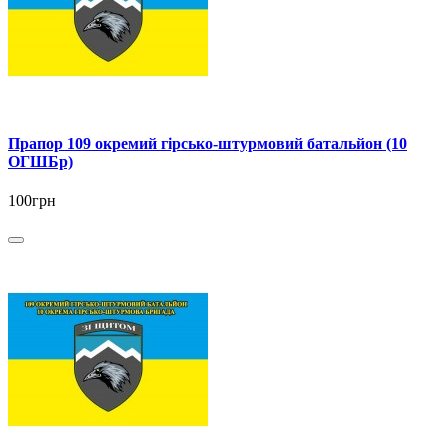
Прапор 109 окремий гірсько-штурмовий батальйон (10
ОГШБр)
100грн