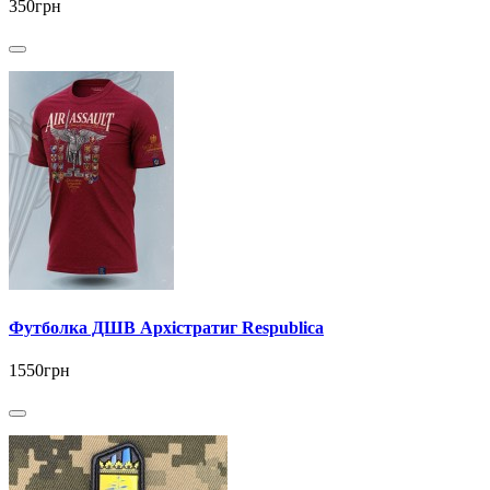
350грн
Футболка ДШВ Архістратиг Respublica
1550грн