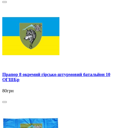
Прапор 8 окремий гірсько-штурмовий батальйон 10
ОГШБр
80грн