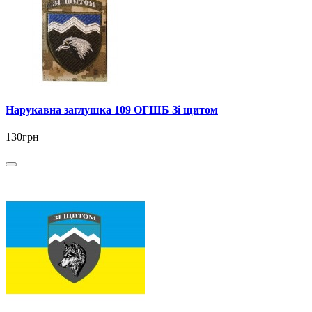
Нарукавна заглушка 109 ОГШБ Зі щитом
130грн