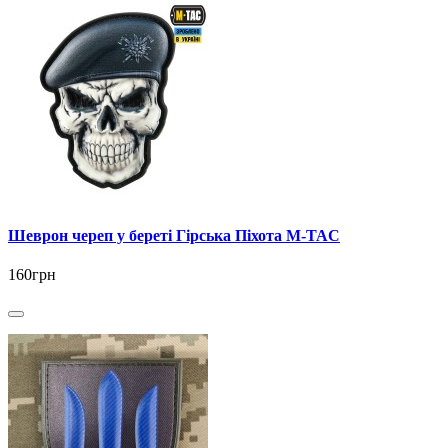
Шеврон череп у береті Гірська Піхота M-TAC
160грн