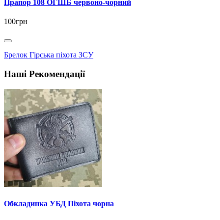
Прапор 108 ОГШБ червоно-чорний
100грн
Брелок Гірська піхота ЗСУ
Наші Рекомендації
Обкладинка УБД Піхота чорна