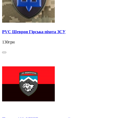
PVC Шеврон Гірська піхота ЗСУ
130грн