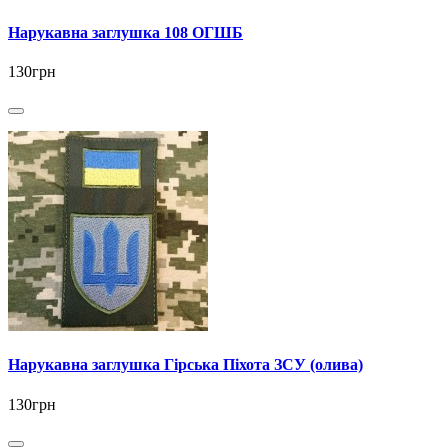
Нарукавна заглушка 108 ОГШБ
130грн
Нарукавна заглушка Гірська Піхота ЗСУ (олива)
130грн