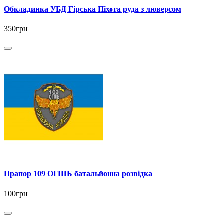
Обкладинка УБД Гірська Піхота руда з люверсом
350грн
Прапор 109 ОГШБ батальйонна розвідка
100грн