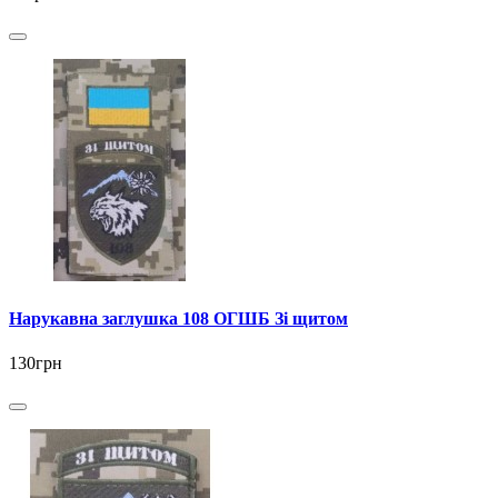
Нарукавна заглушка 108 ОГШБ Зі щитом
130грн