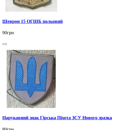
Шеврон 15 ОГШБ польовий
90грн
Нарукавний знак Гірська Піхота ЗСУ Нового зразка
80грн