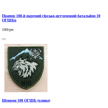
Прапор 108-й окремий гірсько-штурмовий батальйон 10
ОГШБр
100грн
Шеврон 108 ОГШБ (олива)