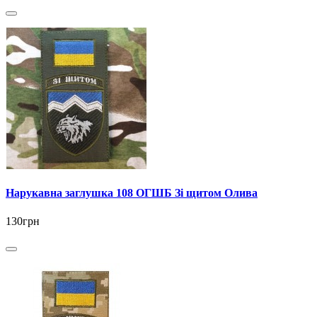
Нарукавна заглушка 108 ОГШБ Зі щитом Олива
130грн