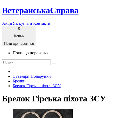
ВетеранськаСправа
Акції
Як купити
Контакти
0
Кошик
Поки що порожньо
Поки що порожньо
Сувеніри Подарунки
Брелки
Брелок Гірська піхота ЗСУ
Брелок Гірська піхота ЗСУ