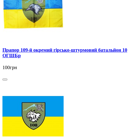
Прапор 109-й окремий гірсько-штурмовий батальйон 10
ОГШБр
100грн