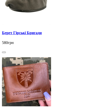
Берет Гірські Бригади
580грн