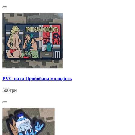
PVC патч Пройобана молодість
500грн