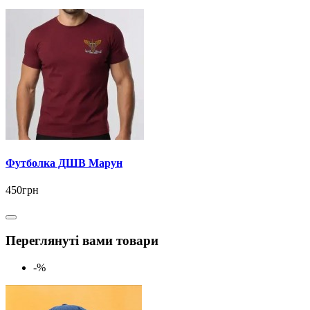
Футболка ДШВ Марун
450грн
Переглянуті вами товари
-%