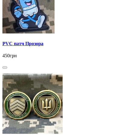
PVC патч Прозора
450грн