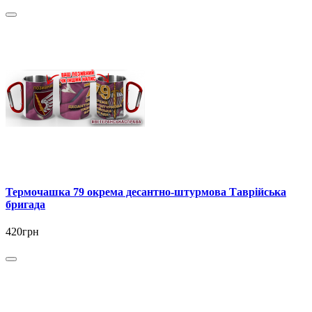
Термочашка 79 окрема десантно-штурмова Таврійська
бригада
420грн