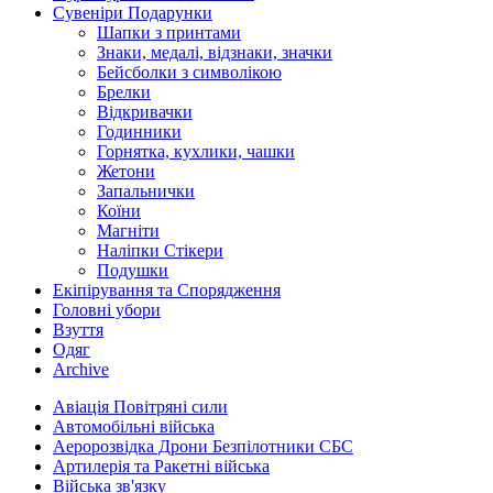
Сувеніри Подарунки
Шапки з принтами
Знаки, медалі, відзнаки, значки
Бейсболки з символікою
Брелки
Відкривачки
Годинники
Горнятка, кухлики, чашки
Жетони
Запальнички
Коїни
Магніти
Наліпки Стікери
Подушки
Екіпірування та Спорядження
Головні убори
Взуття
Одяг
Archive
Авіація Повітряні сили
Автомобільні війська
Аеророзвідка Дрони Безпілотники СБС
Артилерія та Ракетні війська
Війська зв'язку