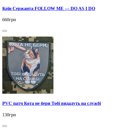
Коїн Сержанта FOLLOW ME — DO AS I DO
660грн
PVC патч Кота не бери Тобі видадуть на службі
130грн