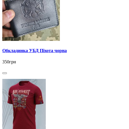
Обкладинка УБД Піхота чорна
350грн