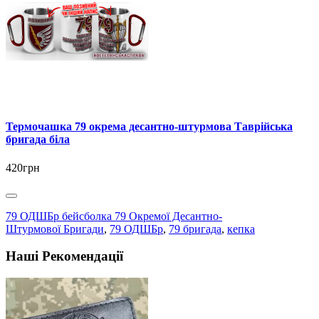
Термочашка 79 окрема десантно-штурмова Таврійська
бригада біла
420грн
79 ОДШБр бейсболка 79 Окремої Десантно-
Штурмової Бригади
,
79 ОДШБр
,
79 бригада
,
кепка
Наші Рекомендації