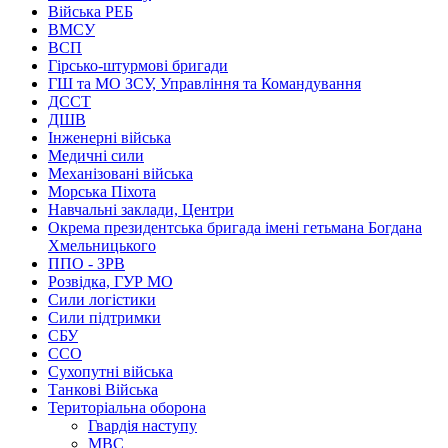
Війська РЕБ
ВМСУ
ВСП
Гірсько-штурмові бригади
ГШ та МО ЗСУ, Управління та Командування
ДССТ
ДШВ
Інженерні війська
Медичні сили
Механізовані війська
Морська Піхота
Навчальні заклади, Центри
Окрема президентська бригада імені гетьмана Богдана
Хмельницького
ППО - ЗРВ
Розвідка, ГУР МО
Сили логістики
Сили підтримки
СБУ
ССО
Сухопутні війська
Танкові Війська
Територіальна оборона
Гвардія наступу
МВС