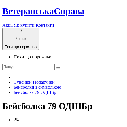
ВетеранськаСправа
Акції
Як купити
Контакти
0
Кошик
Поки що порожньо
Поки що порожньо
Сувеніри Подарунки
Бейсболки з символікою
Бейсболка 79 ОДШБр
Бейсболка 79 ОДШБр
-%