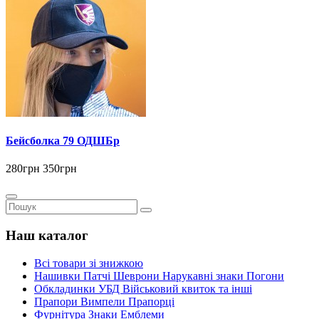
Бейсболка 79 ОДШБр
280грн
350грн
Наш каталог
Всі товари зі знижкою
Нашивки Патчі Шеврони Нарукавні знаки Погони
Обкладинки УБД Військовий квиток та інші
Прапори Вимпели Прапорці
Фурнітура Знаки Емблеми