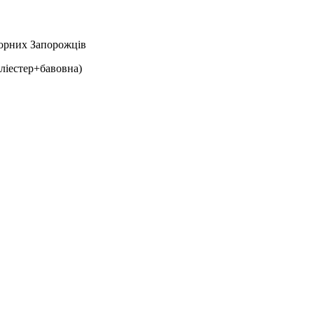
Чорних Запорожців
ліестер+бавовна)