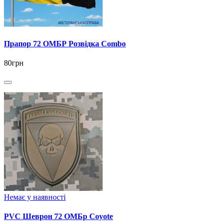
Прапор 72 ОМБР Розвідка Combo
80грн
Немає у наявності
PVC Шеврон 72 ОМБр Coyote