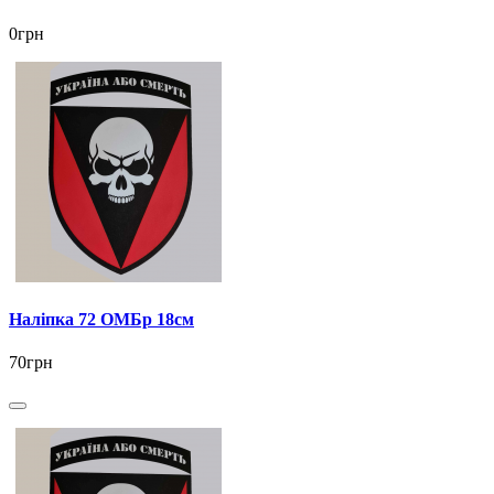
0грн
Наліпка 72 ОМБр 18см
70грн