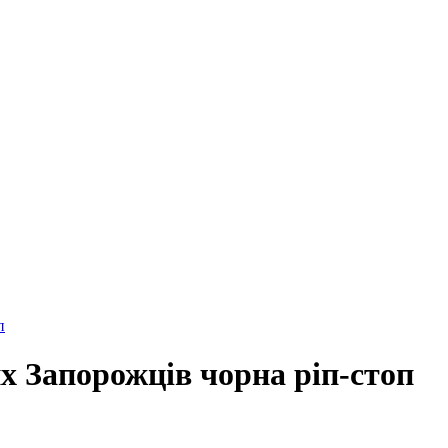
п
х Запорожців чорна ріп-стоп