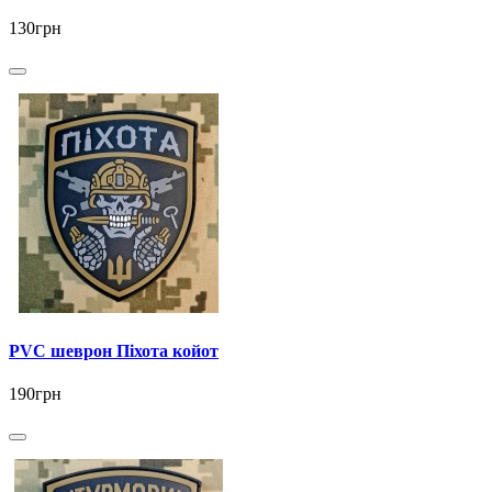
130грн
PVC шеврон Піхота койот
190грн