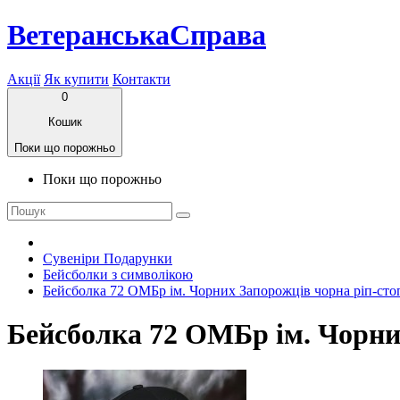
ВетеранськаСправа
Акції
Як купити
Контакти
0
Кошик
Поки що порожньо
Поки що порожньо
Сувеніри Подарунки
Бейсболки з символікою
Бейсболка 72 ОМБр ім. Чорних Запорожців чорна ріп-сто
Бейсболка 72 ОМБр ім. Чорни