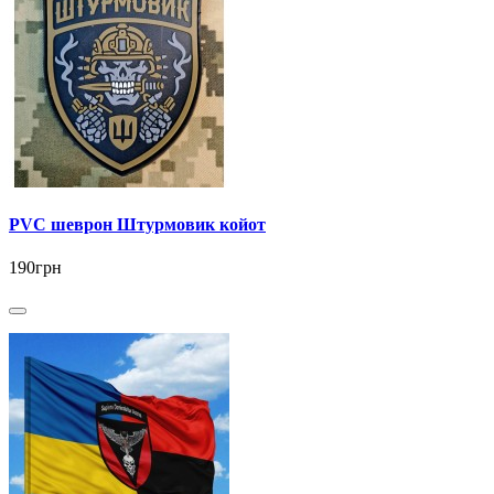
PVC шеврон Штурмовик койот
190грн