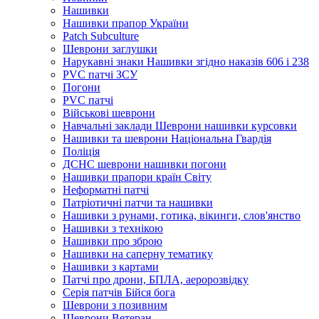
Нашивки
Нашивки прапор України
Рatch Subculture
Шеврони заглушки
Нарукавні знаки Нашивки згідно наказів 606 і 238
PVC патчі ЗСУ
Погони
PVC патчі
Військові шеврони
Навчальні заклади Шеврони нашивки курсовки
Нашивки та шеврони Національна Гвардія
Поліція
ДСНС шеврони нашивки погони
Нашивки прапори країн Світу
Неформатні патчі
Патріотичні патчи та нашивки
Нашивки з рунами, готика, вікинги, слов'янство
Нашивки з технікою
Нашивки про зброю
Нашивки на саперну тематику
Нашивки з картами
Патчі про дрони, БПЛА, аеророзвідку
Серія патчів Бійся бога
Шеврони з позивним
Шеврони Ветеран