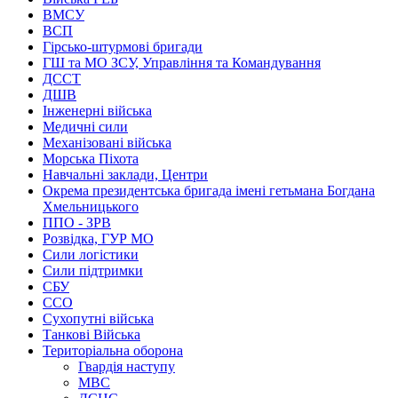
ВМСУ
ВСП
Гірсько-штурмові бригади
ГШ та МО ЗСУ, Управління та Командування
ДССТ
ДШВ
Інженерні війська
Медичні сили
Механізовані війська
Морська Піхота
Навчальні заклади, Центри
Окрема президентська бригада імені гетьмана Богдана
Хмельницького
ППО - ЗРВ
Розвідка, ГУР МО
Сили логістики
Сили підтримки
СБУ
ССО
Сухопутні війська
Танкові Війська
Територіальна оборона
Гвардія наступу
МВС