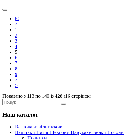
|<
<
1
2
3
4
5
6
7
8
9
>
>|
Показано з 113 по 140 із 428 (16 сторінок)
Наш каталог
Всі товари зі знижкою
Нашивки Патчі Шеврони Нарукавні знаки Погони
Новинки