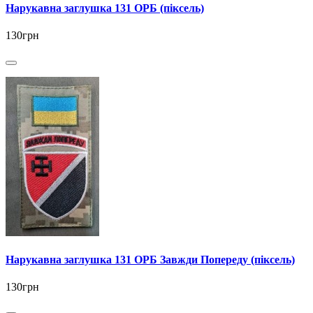
Нарукавна заглушка 131 ОРБ (піксель)
130грн
Нарукавна заглушка 131 ОРБ Завжди Попереду (піксель)
130грн