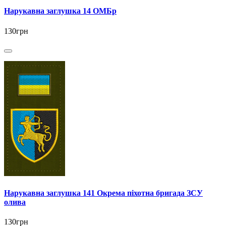
Нарукавна заглушка 14 ОМБр
130грн
Нарукавна заглушка 141 Окрема піхотна бригада ЗСУ
олива
130грн