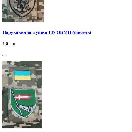
Нарукавна заглушка 137 ОБМП (піксель)
130грн