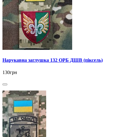
Нарукавна заглушка 132 ОРБ ДШВ (піксель)
130грн