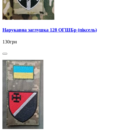
Нарукавна заглушка 128 ОГШБр (піксель)
130грн