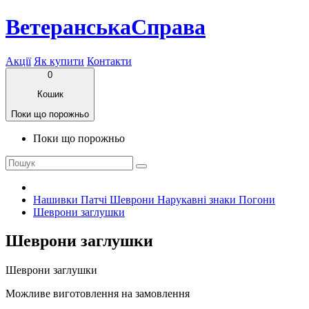
ВетеранськаСправа
Акції
Як купити
Контакти
0
Кошик
Поки що порожньо
Поки що порожньо
Нашивки Патчі Шеврони Нарукавні знаки Погони
Шеврони заглушки
Шеврони заглушки
Шеврони заглушки
Можливе виготовлення на замовлення