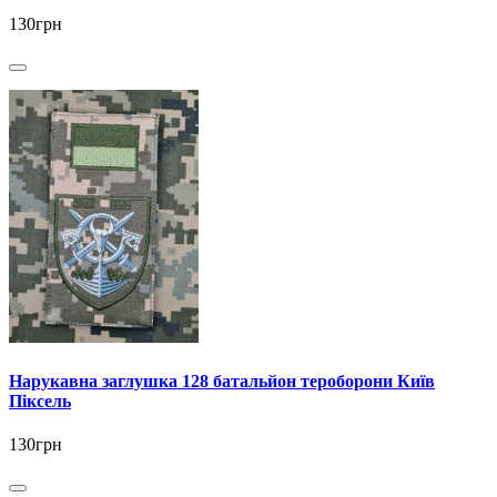
130грн
Нарукавна заглушка 128 батальйон тероборони Київ
Піксель
130грн