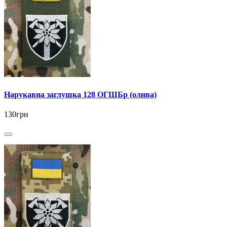
Нарукавна заглушка 128 ОГШБр (олива)
130грн