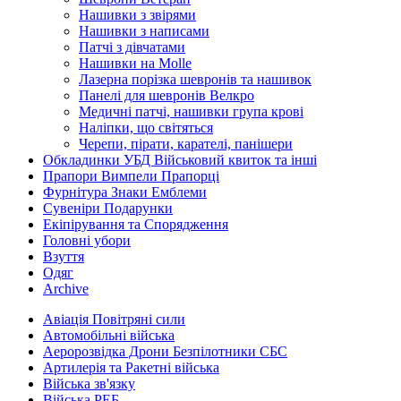
Нашивки з звірями
Нашивки з написами
Патчі з дівчатами
Нашивки на Molle
Лазерна порізка шевронів та нашивок
Панелі для шевронів Велкро
Медичні патчі, нашивки група крові
Наліпки, що світяться
Черепи, пірати, карателі, панішери
Обкладинки УБД Військовий квиток та інші
Прапори Вимпели Прапорці
Фурнітура Знаки Емблеми
Сувеніри Подарунки
Екіпірування та Спорядження
Головні убори
Взуття
Одяг
Archive
Авіація Повітряні сили
Автомобільні війська
Аеророзвідка Дрони Безпілотники СБС
Артилерія та Ракетні війська
Війська зв'язку
Війська РЕБ