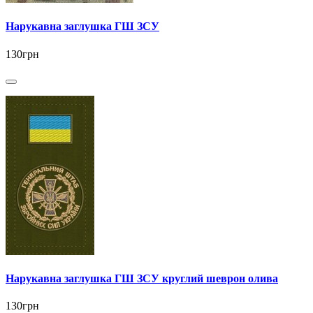
Нарукавна заглушка ГШ ЗСУ
130грн
Нарукавна заглушка ГШ ЗСУ круглий шеврон олива
130грн