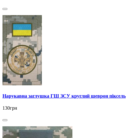
Нарукавна заглушка ГШ ЗСУ круглий шеврон піксель
130грн