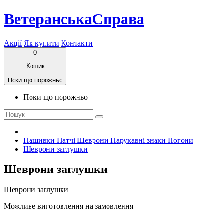
ВетеранськаСправа
Акції
Як купити
Контакти
0
Кошик
Поки що порожньо
Поки що порожньо
Нашивки Патчі Шеврони Нарукавні знаки Погони
Шеврони заглушки
Шеврони заглушки
Шеврони заглушки
Можливе виготовлення на замовлення