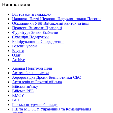
Наш каталог
Всі товари зі знижкою
Нашивки Патчі Шеврони Нарукавні знаки Погони
Обкладинки УБД Військовий квиток та інші
Прапори Вимпели Прапорці
Фурнітура Знаки Емблеми
Сувеніри Подарунки
Екіпірування та Спорядження
Головні убори
Взуття
Одяг
Archive
Авіація Повітряні сили
Автомобільні війська
Аеророзвідка Дрони Безпілотники СБС
Артилерія та Ракетні війська
Війська зв'язку
Війська РЕБ
ВМСУ
ВСП
Гірсько-штурмові бригади
ГШ та МО ЗСУ, Управління та Командування