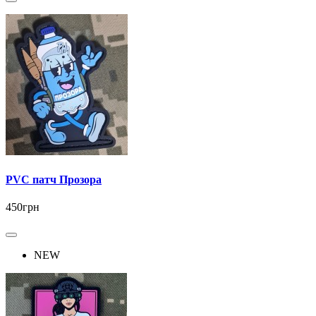
PVC патч Прозора
450грн
NEW