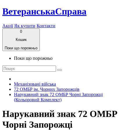
ВетеранськаСправа
Акції
Як купити
Контакти
0
Кошик
Поки що порожньо
Поки що порожньо
Механізовані війська
72 ОМБР ім. Чорних Запорожців
Нарукавний знак 72 ОМБР Чорні Запорожці
(Кольоровий Комплект)
Нарукавний знак 72 ОМБР
Чорні Запорожці