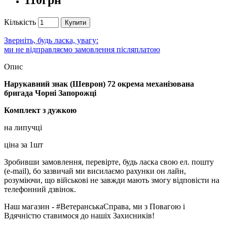
110грн
Кількість
Купити
Зверніть, будь ласка, увагу:
ми не відправляємо замовлення післяплатою
Опис
Нарукавний знак (Шеврон) 72 окрема механізована
бригада Чорні Запорожці
Комплект з дужкою
на липучці
ціна за 1шт
Зробивши замовлення, перевірте, будь ласка свою ел. пошту
(e-mail), бо зазвичай ми висилаємо рахунки он лайн,
розуміючи, що військові не завжди мають змогу відповісти на
телефонний дзвінок.
Наш магазин - #ВетеранськаСправа, ми з Повагою і
Вдячністю ставимося до нашіх Захисників!