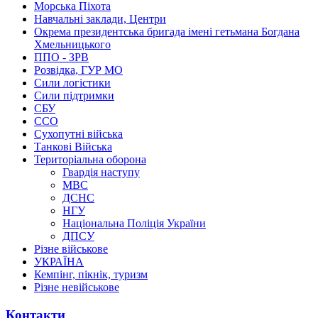
Морська Піхота
Навчальні заклади, Центри
Окрема президентська бригада імені гетьмана Богдана
Хмельницького
ППО - ЗРВ
Розвідка, ГУР МО
Сили логістики
Сили підтримки
СБУ
ССО
Сухопутні війська
Танкові Війська
Територіальна оборона
Гвардія наступу
МВС
ДСНС
НГУ
Національна Поліція України
ДПСУ
Різне військове
УКРАЇНА
Кемпінг, пікнік, туризм
Різне невійськове
Контакти