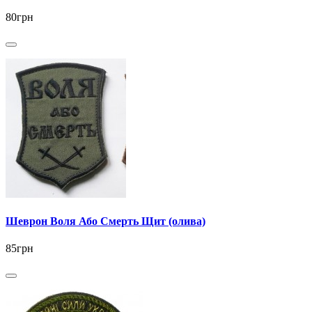
80грн
Шеврон Воля Або Смерть Щит (олива)
85грн