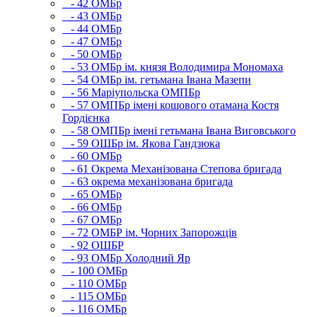
- 42 ОМБр
- 43 ОМБр
- 44 ОМБр
- 47 ОМБр
- 50 ОМБр
- 53 ОМБр ім. князя Володимира Мономаха
- 54 ОМБр ім. гетьмана Івана Мазепи
- 56 Маріупольска ОМПБр
- 57 ОМПБр імені кошового отамана Костя
Гордієнка
- 58 ОМПБр імені гетьмана Івана Виговського
- 59 ОШБр ім. Якова Гандзюка
- 60 ОМБр
- 61 Окрема Механізована Степова бригада
- 63 окрема механізована бригада
- 65 ОМБр
- 66 ОМБр
- 67 ОМБр
- 72 ОМБР ім. Чорних Запорожців
- 92 ОШБР
- 93 ОМБр Холодний Яр
- 100 ОМБр
- 110 ОМБр
- 115 ОМБр
- 116 ОМБр