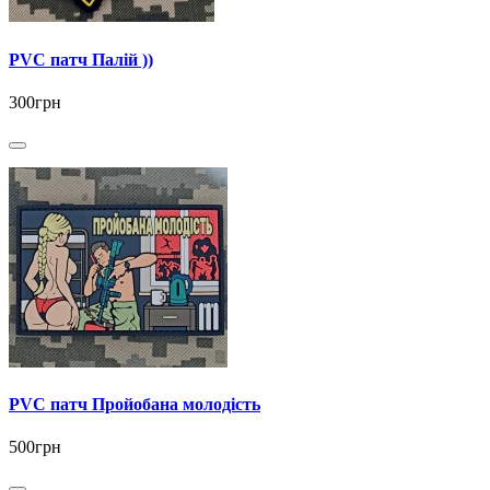
PVC патч Палій ))
300грн
PVC патч Пройобана молодість
500грн