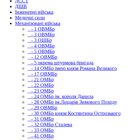
ДССТ
ДШВ
Інженерні війська
Медичні сили
Механізовані війська
- 1 ОВМБр
- 3 ОВМБр
- 3 ОШБр
- 4 ОВМБр
- 5 ОВМБр
- 12 ОВМБр
- 5 окрема штурмова бригада
- 14 ОМБр імені князя Романа Великого
- 17 ОВМБр
- 21 ОМБр
- 22 ОМБр
- 23 ОМБр
- 24 ОМБр ім. короля Данила
- 28 ОМБр ім.Лицарів Зимового Походу
- 29 ОВМБр
- 30 ОМБр князя Костянтина Острозького
- 31 ОМБр
- 32 ОМБр Сталева
- 33 ОМБр
- 41 ОМБр