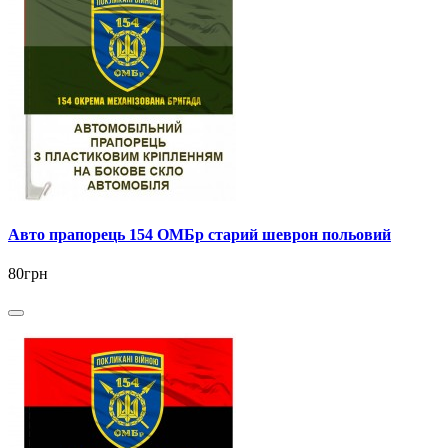
Авто прапорець 154 ОМБр старий шеврон польовий
80грн