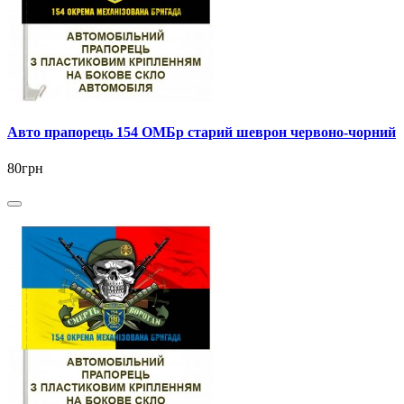
Авто прапорець 154 ОМБр старий шеврон червоно-чорний
80грн