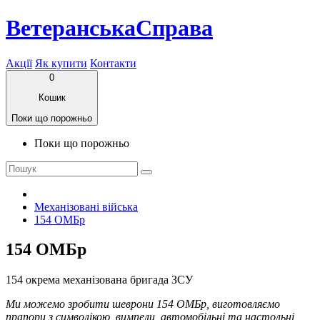
ВетеранськаСправа
Акції
Як купити
Контакти
0
Кошик
Поки що порожньо
Поки що порожньо
Механізовані війська
154 ОМБр
154 ОМБр
154 окрема механізована бригада ЗСУ
Ми можемо зробити шеврони 154 ОМБр, виготовляємо
прапори з символікою, вимпели, автомобільні та настольні