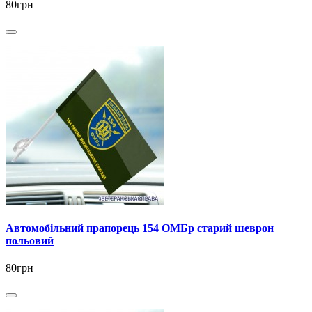
80грн
Автомобільний прапорець 154 ОМБр старий шеврон
польовий
80грн