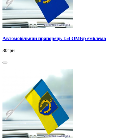
Автомобільний прапорець 154 ОМБр емблема
80грн