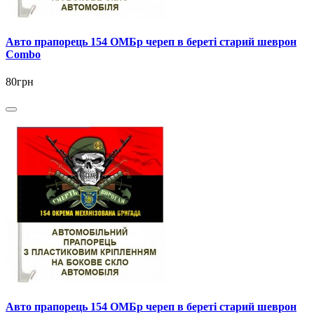
Авто прапорець 154 ОМБр череп в береті старий шеврон
Combo
80грн
Авто прапорець 154 ОМБр череп в береті старий шеврон