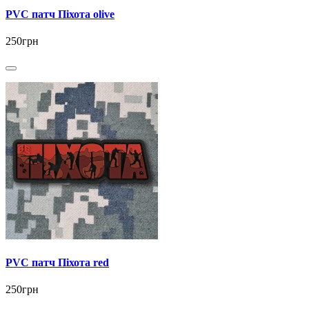
PVC патч Піхота olive
250грн
PVC патч Піхота red
250грн