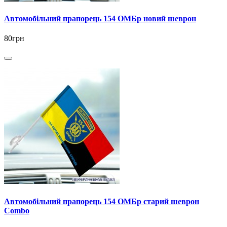
Автомобільний прапорець 154 ОМБр новий шеврон
80грн
Автомобільний прапорець 154 ОМБр старий шеврон
Combo