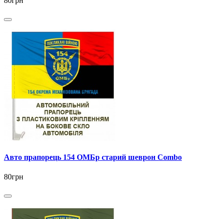
80грн
Авто прапорець 154 ОМБр старий шеврон Combo
80грн