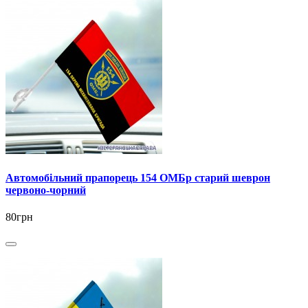
Автомобільний прапорець 154 ОМБр старий шеврон
червоно-чорний
80грн