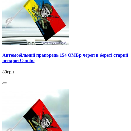
Автомобільний прапорець 154 ОМБр череп в береті старий
шеврон Combo
80грн