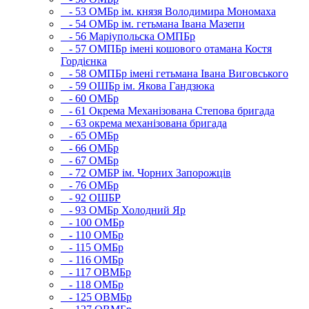
- 53 ОМБр ім. князя Володимира Мономаха
- 54 ОМБр ім. гетьмана Івана Мазепи
- 56 Маріупольска ОМПБр
- 57 ОМПБр імені кошового отамана Костя
Гордієнка
- 58 ОМПБр імені гетьмана Івана Виговського
- 59 ОШБр ім. Якова Гандзюка
- 60 ОМБр
- 61 Окрема Механізована Степова бригада
- 63 окрема механізована бригада
- 65 ОМБр
- 66 ОМБр
- 67 ОМБр
- 72 ОМБР ім. Чорних Запорожців
- 76 ОМБр
- 92 ОШБР
- 93 ОМБр Холодний Яр
- 100 ОМБр
- 110 ОМБр
- 115 ОМБр
- 116 ОМБр
- 117 ОВМБр
- 118 ОМБр
- 125 ОВМБр