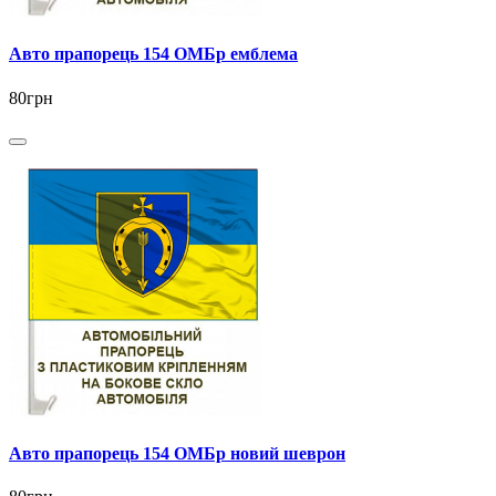
Авто прапорець 154 ОМБр емблема
80грн
Авто прапорець 154 ОМБр новий шеврон