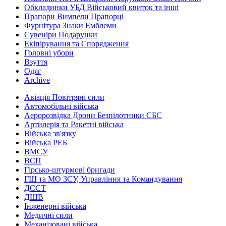
Обкладинки УБД Військовий квиток та інші
Прапори Вимпели Прапорці
Фурнітура Знаки Емблеми
Сувеніри Подарунки
Екіпірування та Спорядження
Головні убори
Взуття
Одяг
Archive
Авіація Повітряні сили
Автомобільні війська
Аеророзвідка Дрони Безпілотники СБС
Артилерія та Ракетні війська
Війська зв'язку
Війська РЕБ
ВМСУ
ВСП
Гірсько-штурмові бригади
ГШ та МО ЗСУ, Управління та Командування
ДССТ
ДШВ
Інженерні війська
Медичні сили
Механізовані війська