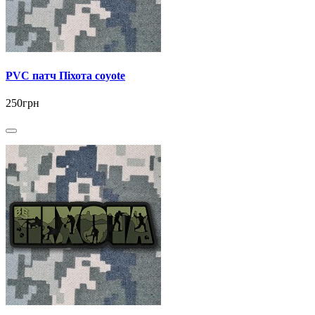
PVC патч Піхота coyote
250грн