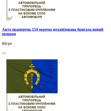
Авто прапорець 154 окрема механізована бригада новий
шеврон
80грн