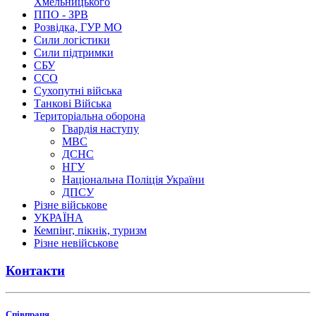
Хмельницького
ППО - ЗРВ
Розвідка, ГУР МО
Сили логістики
Сили підтримки
СБУ
ССО
Сухопутні війська
Танкові Війська
Територіальна оборона
Гвардія наступу
МВС
ДСНС
НГУ
Національна Поліція України
ДПСУ
Різне військове
УКРАЇНА
Кемпінг, пікнік, туризм
Різне невійськове
Контакти
Співпраця