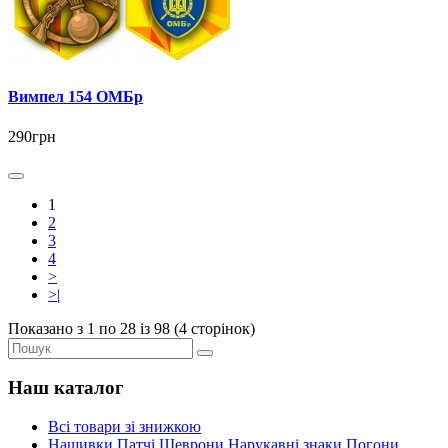
Вимпел 154 ОМБр
290грн
1
2
3
4
>
>|
Показано з 1 по 28 із 98 (4 сторінок)
Наш каталог
Всі товари зі знижкою
Нашивки Патчі Шеврони Нарукавні знаки Погони