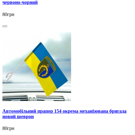
червоно-чорний
80грн
Автомобільний прапор 154 окрема механізована бригада
новий шеврон
80грн