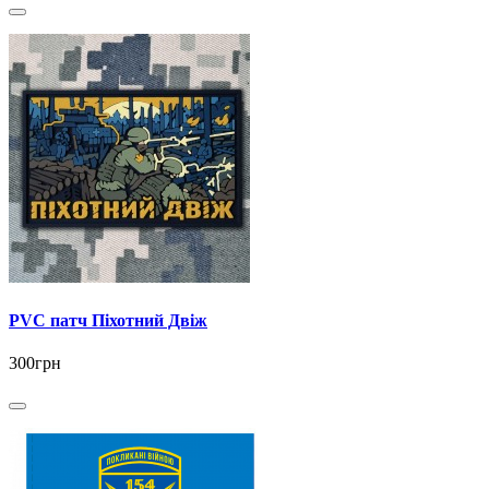
PVC патч Піхотний Двіж
300грн