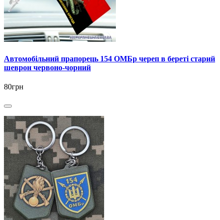
Автомобільний прапорець 154 ОМБр череп в береті старий
шеврон червоно-чорний
80грн