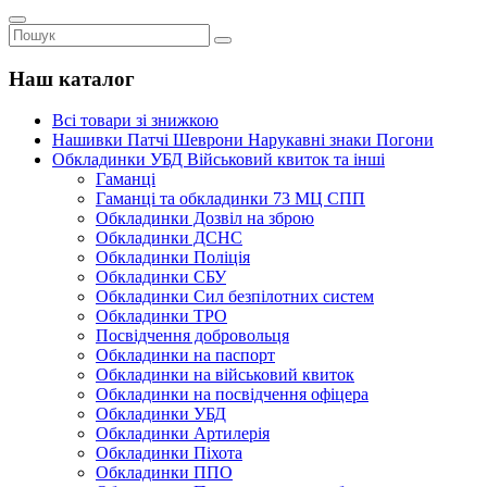
Наш каталог
Всі товари зі знижкою
Нашивки Патчі Шеврони Нарукавні знаки Погони
Обкладинки УБД Військовий квиток та інші
Гаманці
Гаманці та обкладинки 73 МЦ СПП
Обкладинки Дозвіл на зброю
Обкладинки ДСНС
Обкладинки Поліція
Обкладинки СБУ
Обкладинки Сил безпілотних систем
Обкладинки ТРО
Посвідчення добровольця
Обкладинки на паспорт
Обкладинки на військовий квиток
Обкладинки на посвідчення офіцера
Обкладинки УБД
Обкладинки Артилерія
Обкладинки Піхота
Обкладинки ППО