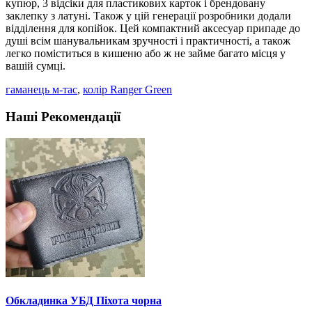
купюр, 3 відсіки для пластикових карток і брендовану
заклепку з латуні. Також у цій генерації розробники додали
відділення для копійок. Цей компактний аксесуар припаде до
душі всім шанувальникам зручності і практичності, а також
легко поміститься в кишеню або ж не займе багато місця у
вашій сумці.
гаманець м-тас
,
колір Ranger Green
Наші Рекомендації
Обкладинка УБД Піхота чорна