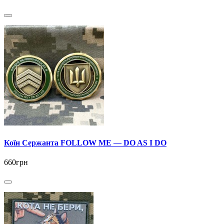
Коїн Сержанта FOLLOW ME — DO AS I DO
660грн