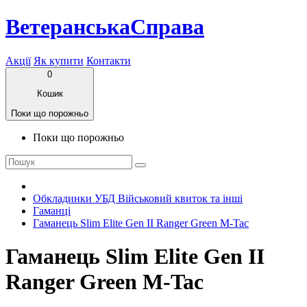
ВетеранськаСправа
Акції
Як купити
Контакти
0
Кошик
Поки що порожньо
Поки що порожньо
Обкладинки УБД Військовий квиток та інші
Гаманці
Гаманець Slim Elite Gen II Ranger Green M-Tac
Гаманець Slim Elite Gen II
Ranger Green M-Tac