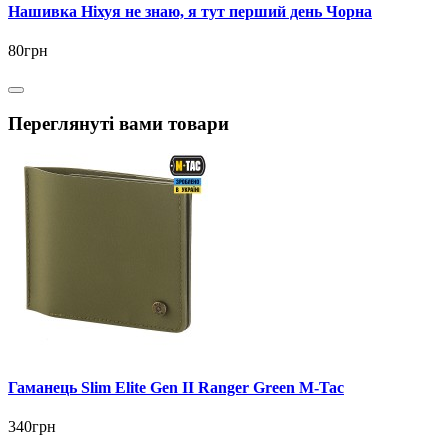
Нашивка Ніхуя не знаю, я тут перший день Чорна
80грн
Переглянуті вами товари
Гаманець Slim Elite Gen II Ranger Green M-Tac
340грн