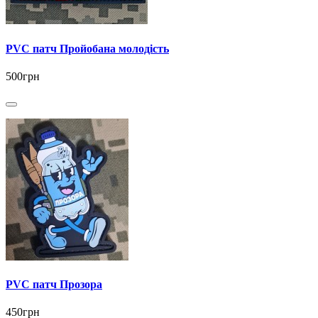
PVC патч Пройобана молодість
500грн
PVC патч Прозора
450грн