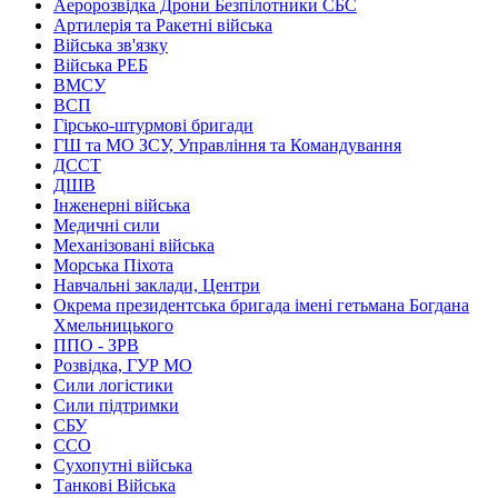
Аеророзвідка Дрони Безпілотники СБС
Артилерія та Ракетні війська
Війська зв'язку
Війська РЕБ
ВМСУ
ВСП
Гірсько-штурмові бригади
ГШ та МО ЗСУ, Управління та Командування
ДССТ
ДШВ
Інженерні війська
Медичні сили
Механізовані війська
Морська Піхота
Навчальні заклади, Центри
Окрема президентська бригада імені гетьмана Богдана
Хмельницького
ППО - ЗРВ
Розвідка, ГУР МО
Сили логістики
Сили підтримки
СБУ
ССО
Сухопутні війська
Танкові Війська