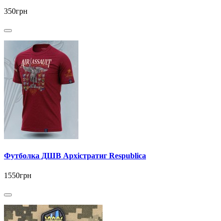
350грн
Футболка ДШВ Архістратиг Respublica
1550грн