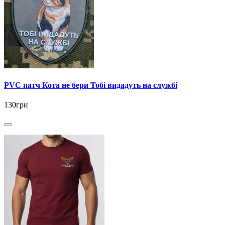
PVC патч Кота не бери Тобі видадуть на службі
130грн