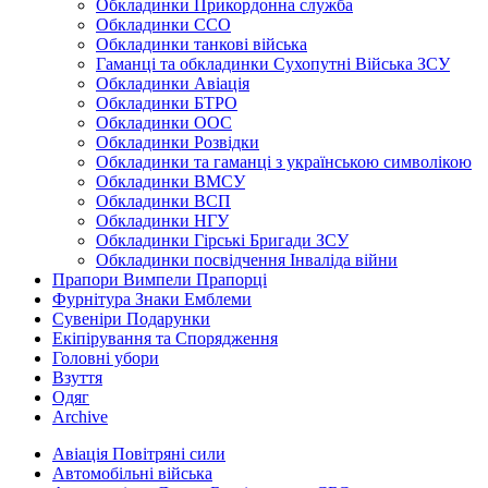
Обкладинки Прикордонна служба
Обкладинки ССО
Обкладинки танкові війська
Гаманці та обкладинки Сухопутні Війська ЗСУ
Обкладинки Авіація
Обкладинки БТРО
Обкладинки ООС
Обкладинки Розвідки
Обкладинки та гаманці з українською символікою
Обкладинки ВМСУ
Обкладинки ВСП
Обкладинки НГУ
Обкладинки Гірські Бригади ЗСУ
Обкладинки посвідчення Інваліда війни
Прапори Вимпели Прапорці
Фурнітура Знаки Емблеми
Сувеніри Подарунки
Екіпірування та Спорядження
Головні убори
Взуття
Одяг
Archive
Авіація Повітряні сили
Автомобільні війська