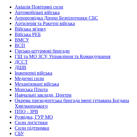
Авіація Повітряні сили
Автомобільні війська
Аеророзвідка Дрони Безпілотники СБС
Артилерія та Ракетні війська
Війська зв'язку
Війська РЕБ
ВМСУ
ВСП
Гірсько-штурмові бригади
ГШ та МО ЗСУ, Управління та Командування
ДССТ
ДШВ
Інженерні війська
Медичні сили
Механізовані війська
Морська Піхота
Навчальні заклади, Центри
Окрема президентська бригада імені гетьмана Богдана
Хмельницького
ППО - ЗРВ
Розвідка, ГУР МО
Сили логістики
Сили підтримки
СБУ