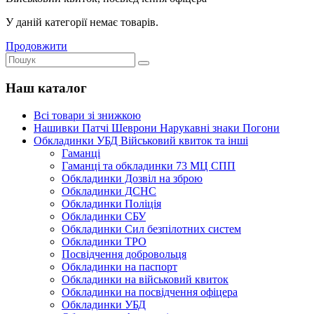
У даній категорії немає товарів.
Продовжити
Наш каталог
Всі товари зі знижкою
Нашивки Патчі Шеврони Нарукавні знаки Погони
Обкладинки УБД Військовий квиток та інші
Гаманці
Гаманці та обкладинки 73 МЦ СПП
Обкладинки Дозвіл на зброю
Обкладинки ДСНС
Обкладинки Поліція
Обкладинки СБУ
Обкладинки Сил безпілотних систем
Обкладинки ТРО
Посвідчення добровольця
Обкладинки на паспорт
Обкладинки на військовий квиток
Обкладинки на посвідчення офіцера
Обкладинки УБД