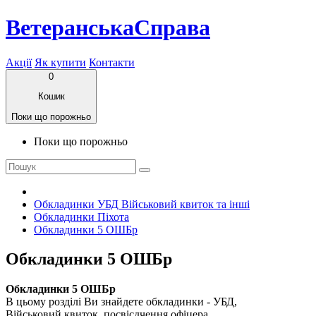
ВетеранськаСправа
Акції
Як купити
Контакти
0
Кошик
Поки що порожньо
Поки що порожньо
Обкладинки УБД Військовий квиток та інші
Обкладинки Піхота
Обкладинки 5 ОШБр
Обкладинки 5 ОШБр
Обкладинки 5 ОШБр
В цьому розділі Ви знайдете обкладинки - УБД,
Військовий квиток, посвісдчення офіцера