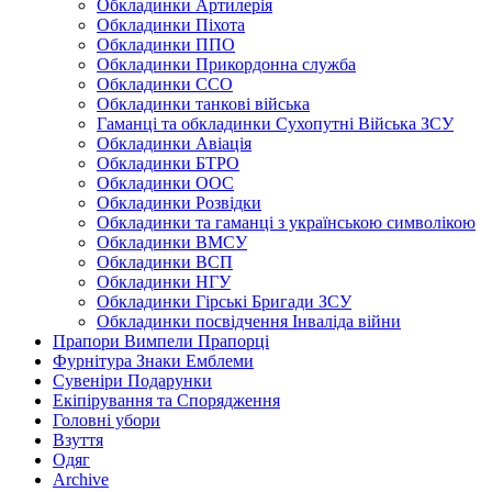
Обкладинки Артилерія
Обкладинки Піхота
Обкладинки ППО
Обкладинки Прикордонна служба
Обкладинки ССО
Обкладинки танкові війська
Гаманці та обкладинки Сухопутні Війська ЗСУ
Обкладинки Авіація
Обкладинки БТРО
Обкладинки ООС
Обкладинки Розвідки
Обкладинки та гаманці з українською символікою
Обкладинки ВМСУ
Обкладинки ВСП
Обкладинки НГУ
Обкладинки Гірські Бригади ЗСУ
Обкладинки посвідчення Інваліда війни
Прапори Вимпели Прапорці
Фурнітура Знаки Емблеми
Сувеніри Подарунки
Екіпірування та Спорядження
Головні убори
Взуття
Одяг
Archive