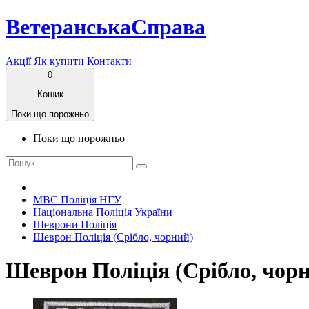
ВетеранськаСправа
Акції
Як купити
Контакти
0
Кошик
Поки що порожньо
Поки що порожньо
МВС Поліція НГУ
Національна Поліція України
Шеврони Поліція
Шеврон Поліція (Срібло, чорний)
Шеврон Поліція (Срібло, чор