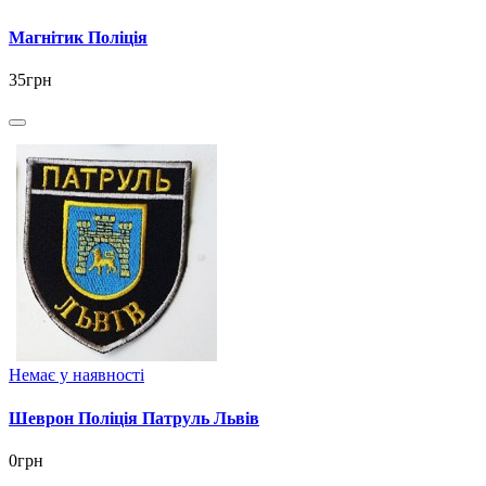
Магнітик Поліція
35грн
Немає у наявності
Шеврон Поліція Патруль Львів
0грн