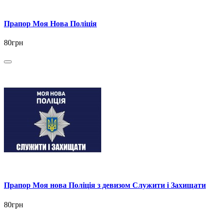
Прапор Моя Нова Поліція
80грн
Прапор Моя нова Поліція з девизом Служити і Захищати
80грн