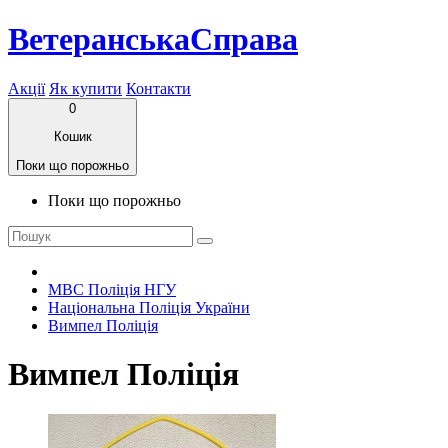
ВетеранськаСправа
Акції
Як купити
Контакти
0
Кошик
Поки що порожньо
Поки що порожньо
МВС Поліція НГУ
Національна Поліція України
Вимпел Поліція
Вимпел Поліція