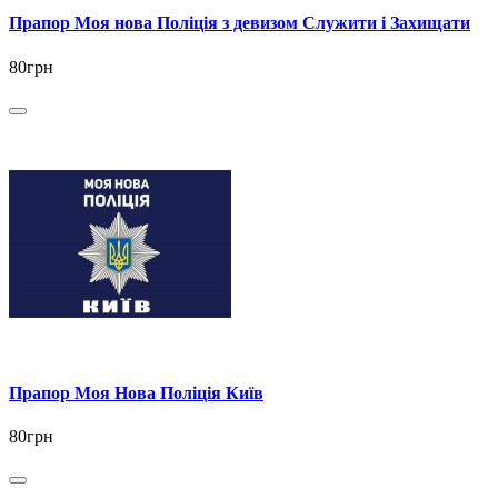
Прапор Моя нова Поліція з девизом Служити і Захищати
80грн
Прапор Моя Нова Поліція Київ
80грн