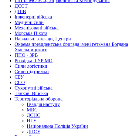
ГШ та МО ЗСУ, Управління та Командування
ДССТ
ДШВ
Інженерні війська
Медичні сили
Механізовані війська
Морська Піхота
Навчальні заклади, Центри
Окрема президентська бригада імені гетьмана Богдана
Хмельницького
ППО - ЗРВ
Розвідка, ГУР МО
Сили логістики
Сили підтримки
СБУ
ССО
Сухопутні війська
Танкові Війська
Територіальна оборона
Гвардія наступу
МВС
ДСНС
НГУ
Національна Поліція України
ДПСУ