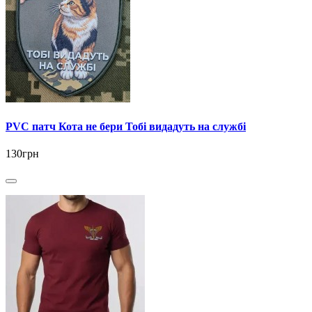
PVC патч Кота не бери Тобі видадуть на службі
130грн