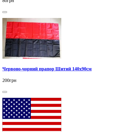
80грн
Червоно-чорний прапор Шитий 140х90см
200грн