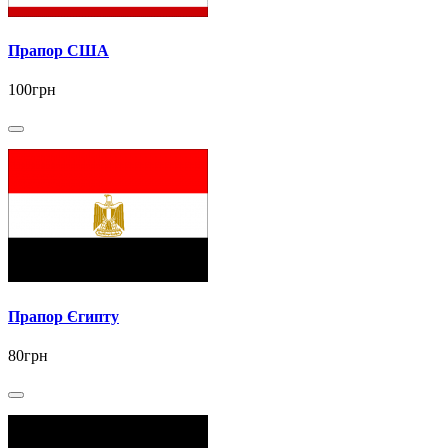
Прапор США
100грн
Прапор Єгипту
80грн