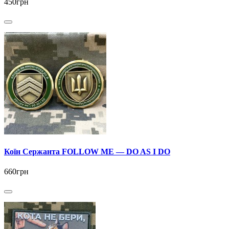
450грн
Коїн Сержанта FOLLOW ME — DO AS I DO
660грн