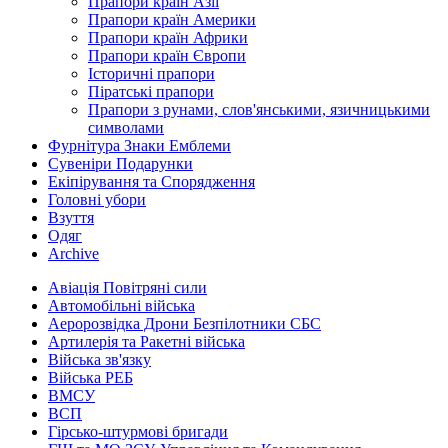
Прапори країн Азії
Прапори країн Америки
Прапори країн Африки
Прапори країн Європи
Історичні прапори
Піратські прапори
Прапори з рунами, слов'янськими, язичницькими
символами
Фурнітура Знаки Емблеми
Сувеніри Подарунки
Екіпірування та Спорядження
Головні убори
Взуття
Одяг
Archive
Авіація Повітряні сили
Автомобільні війська
Аеророзвідка Дрони Безпілотники СБС
Артилерія та Ракетні війська
Війська зв'язку
Війська РЕБ
ВМСУ
ВСП
Гірсько-штурмові бригади