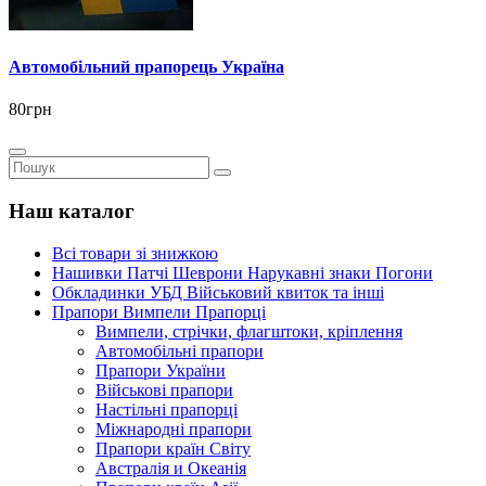
Автомобільний прапорець Україна
80грн
Наш каталог
Всі товари зі знижкою
Нашивки Патчі Шеврони Нарукавні знаки Погони
Обкладинки УБД Військовий квиток та інші
Прапори Вимпели Прапорці
Вимпели, стрічки, флагштоки, кріплення
Автомобільні прапори
Прапори України
Військові прапори
Настільні прапорці
Міжнародні прапори
Прапори країн Світу
Австралія и Океанія