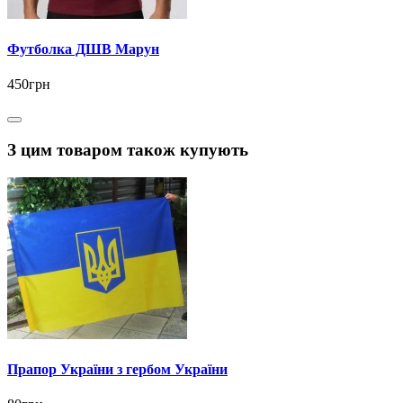
Футболка ДШВ Марун
450грн
З цим товаром також купують
Прапор України з гербом України