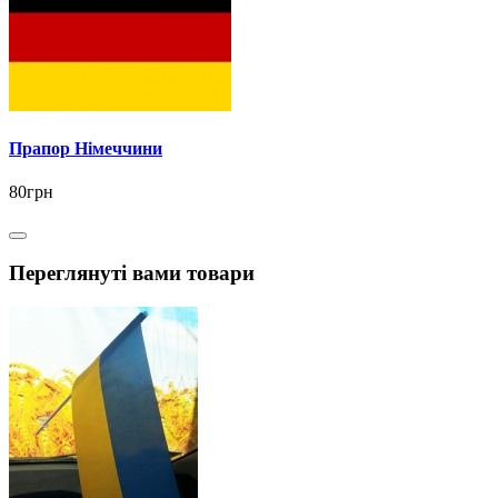
Прапор Німеччини
80грн
Переглянуті вами товари