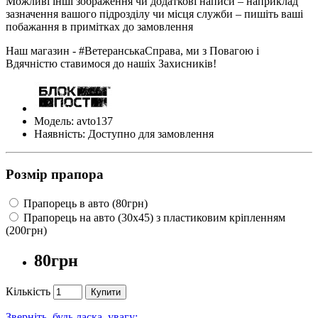
Можливі інші зображення чи додаткові написи – наприклад
зазначення вашого підрозділу чи місця служби – пишіть ваші
побажання в примітках до замовлення
Наш магазин - #ВетеранськаСправа, ми з Повагою і
Вдячністю ставимося до нашіх Захисників!
Модель: avto137
Наявність: Доступно для замовлення
Розмір прапора
Прапорець в авто (80грн)
Прапорець на авто (30х45) з пластиковим кріпленням
(200грн)
80грн
Кількість
Купити
Зверніть, будь ласка, увагу: