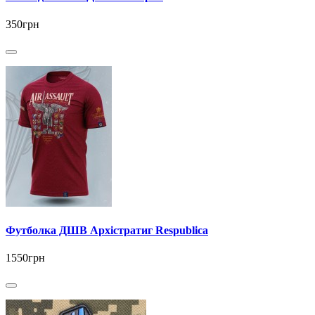
350грн
Футболка ДШВ Архістратиг Respublica
1550грн