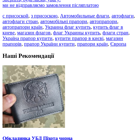
ми не відправляємо замовлення післяплатою
с присоской
,
з присоскою
,
Автомобильные флаги
,
автофлаги
,
автофлаги стран
,
автомобільні прапори
,
автопрапори
,
автопрапори країн
,
Украина флаг купить
,
купить флаг в
киеве
,
магазин флагов
,
флаг Украины купить
,
флаги стран
,
Україна прапор купити
,
купити прапор в києві
,
магазин
прапорів
,
прапор України купити
,
прапори країн
,
Європа
Наші Рекомендації
Обкладинка УБД Піхота чорна