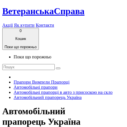
ВетеранськаСправа
Акції
Як купити
Контакти
0
Кошик
Поки що порожньо
Поки що порожньо
Прапори Вимпели Прапорці
Автомобільні прапори
Автомобільні прапорці в авто з присоскою на скло
Автомобільний прапорець Україна
Автомобільний
прапорець Україна