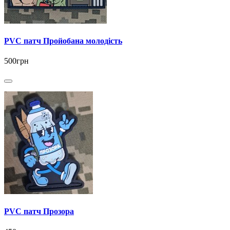
PVC патч Пройобана молодість
500грн
PVC патч Прозора