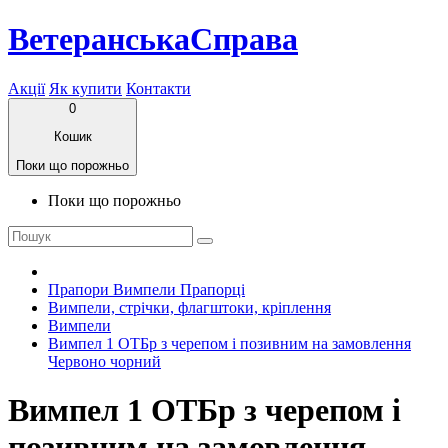
ВетеранськаСправа
Акції
Як купити
Контакти
0
Кошик
Поки що порожньо
Поки що порожньо
Прапори Вимпели Прапорці
Вимпели, стрічки, флагштоки, кріплення
Вимпели
Вимпел 1 ОТБр з черепом і позивним на замовлення
Червоно чорний
Вимпел 1 ОТБр з черепом і
позивним на замовлення