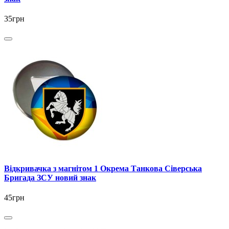
35грн
Відкривачка з магнітом 1 Окрема Танкова Сіверська
Бригада ЗСУ новий знак
45грн