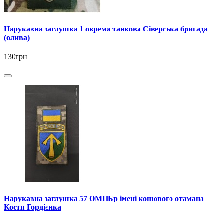
Нарукавна заглушка 1 окрема танкова Сіверська бригада
(олива)
130грн
Нарукавна заглушка 57 ОМПБр імені кошового отамана
Костя Гордієнка