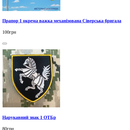
Прапор 1 окрема важка механізована Сіверська бригада
100грн
Нарукавний знак 1 ОТБр
80грн