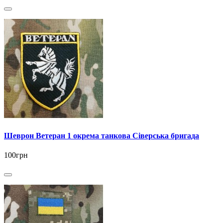
Шеврон Ветеран 1 окрема танкова Сіверська бригада
100грн