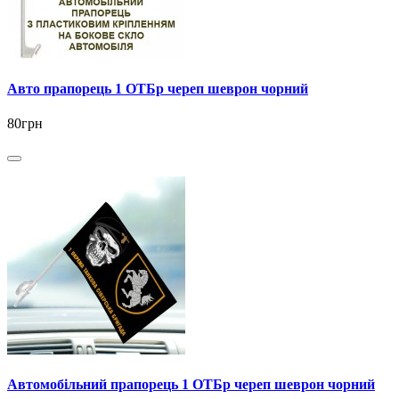
Авто прапорець 1 ОТБр череп шеврон чорний
80грн
Автомобільний прапорець 1 ОТБр череп шеврон чорний