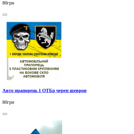
80грн
Авто прапорець 1 ОТБр череп шеврон
80грн