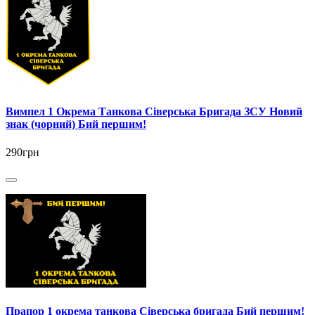
Вимпел 1 Окрема Танкова Сіверська Бригада ЗСУ Новий
знак (чорний) Бий першим!
290грн
Прапор 1 окрема танкова Сіверська бригада Бий першим!