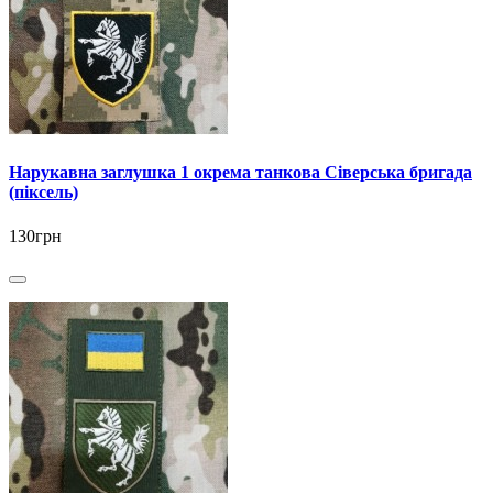
Нарукавна заглушка 1 окрема танкова Сіверська бригада
(піксель)
130грн