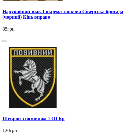
Нарукавний знак 1 окрема танкова Сіверська бригада
(чорний) Кінь вправо
85грн
Шеврон з позивним 1 ОТБр
120грн