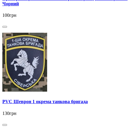
Чорний
100грн
PVC Шеврон 1 окрема танкова бригада
130грн