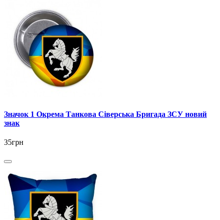
Значок 1 Окрема Танкова Сіверська Бригада ЗСУ новий
знак
35грн