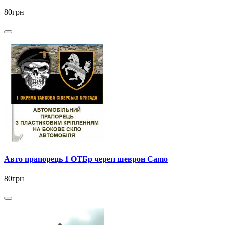
80грн
Авто прапорець 1 ОТБр череп шеврон Camo
80грн