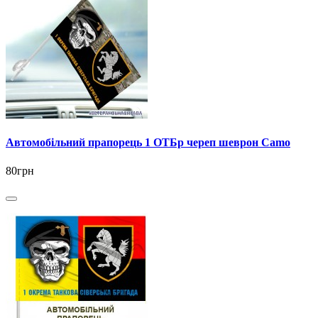
Автомобільний прапорець 1 ОТБр череп шеврон Camo
80грн