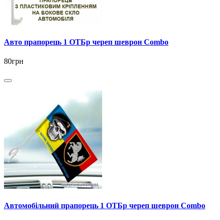
Авто прапорець 1 ОТБр череп шеврон Combo
80грн
Автомобільний прапорець 1 ОТБр череп шеврон Combo