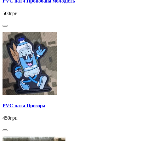
PVC патч Пройобана молодість
500грн
PVC патч Прозора
450грн