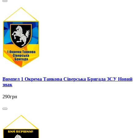
Вимпел 1 Окрема Танкова Сіверська Бригада ЗСУ Новий
знак
290грн