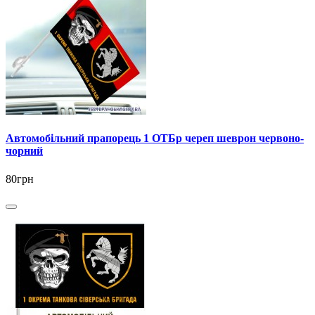
Автомобільний прапорець 1 ОТБр череп шеврон червоно-
чорний
80грн