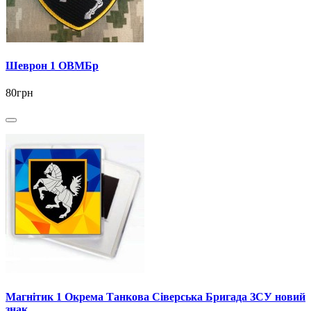
Шеврон 1 ОВМБр
80грн
Магнітик 1 Окрема Танкова Сіверська Бригада ЗСУ новий
знак