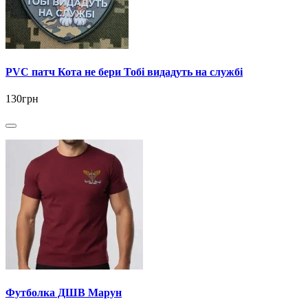
PVC патч Кота не бери Тобі видадуть на службі
130грн
Футболка ДШВ Марун