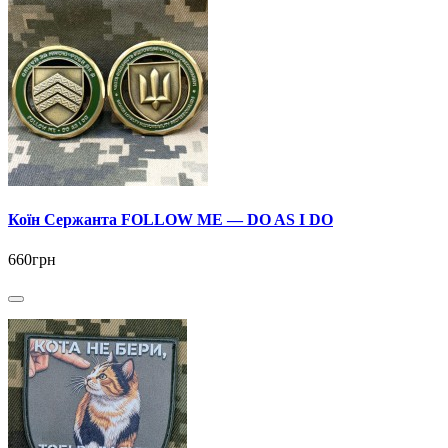
Коїн Сержанта FOLLOW ME — DO AS I DO
660грн