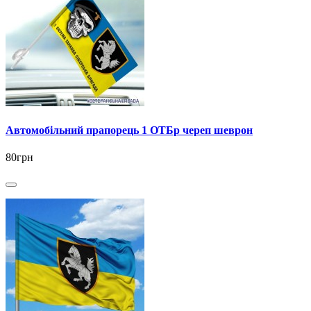
Автомобільний прапорець 1 ОТБр череп шеврон
80грн