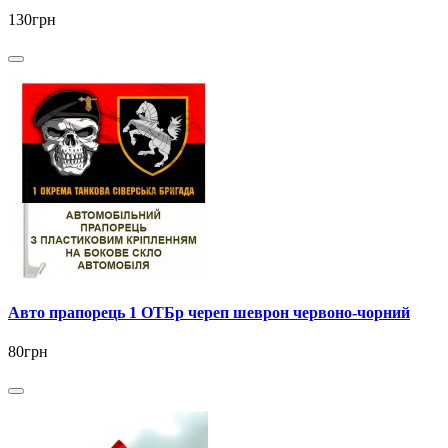
130грн
Авто прапорець 1 ОТБр череп шеврон червоно-чорний
80грн