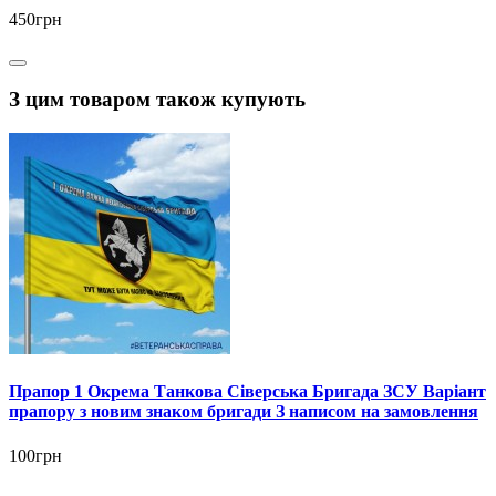
450грн
З цим товаром також купують
Прапор 1 Окрема Танкова Сіверська Бригада ЗСУ Варіант
прапору з новим знаком бригади З написом на замовлення
100грн