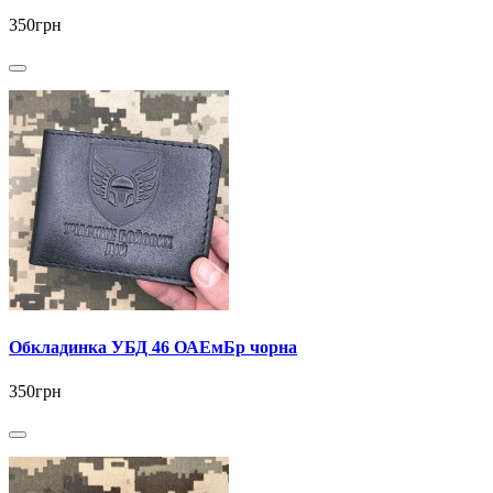
350грн
Обкладинка УБД 46 ОАЕмБр чорна
350грн