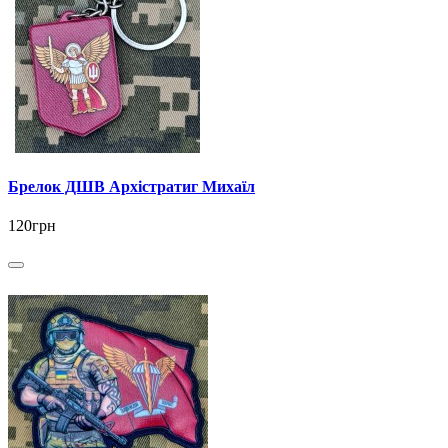
Брелок ДШВ Архістратиг Михаїл
120грн