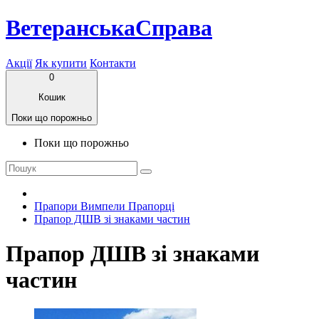
ВетеранськаСправа
Акції
Як купити
Контакти
0
Кошик
Поки що порожньо
Поки що порожньо
Прапори Вимпели Прапорці
Прапор ДШВ зі знаками частин
Прапор ДШВ зі знаками
частин