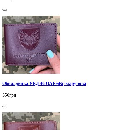
Обкладинка УБД 46 ОАЕмБр марунова
350грн