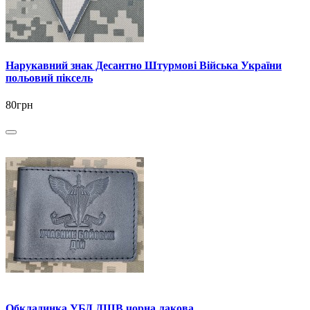
Нарукавний знак Десантно Штурмові Війська України
польовий піксель
80грн
Обкладинка УБД ДШВ чорна лакова