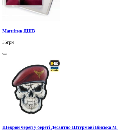
Магнітик ДШВ
35грн
Шеврон череп у береті Десантно-Штурмові Війська M-