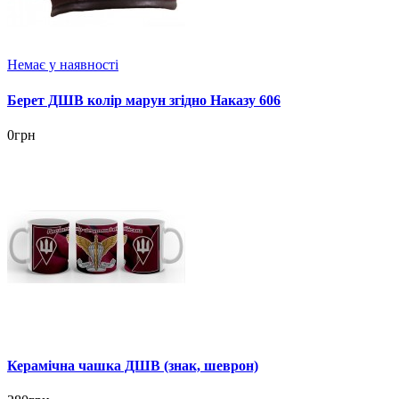
Немає у наявності
Берет ДШВ колір марун згідно Наказу 606
0грн
Керамічна чашка ДШВ (знак, шеврон)