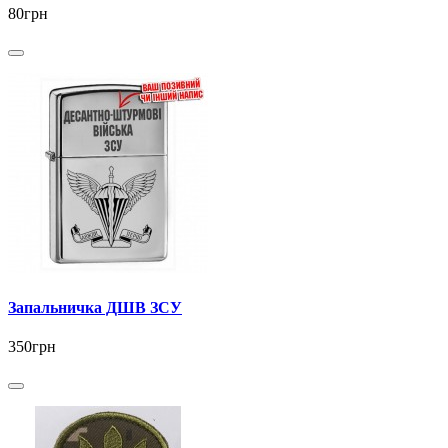
80грн
Запальничка ДШВ ЗСУ
350грн