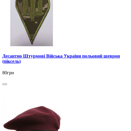
Десантно Штурмові Війська України польовий шеврон
(піксель)
80грн