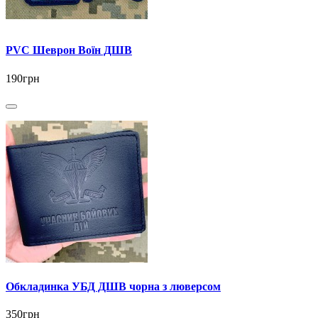
PVC Шеврон Воїн ДШВ
190грн
Обкладинка УБД ДШВ чорна з люверсом
350грн