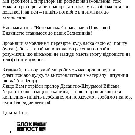
Ми зробимо! Всі прапори ми робимо на замовлення, тож
можливі різні розміри прапора, а також зміна зображення, чи
додаткові написи – пишіть потрібне в примітках до
замовлення
Наш магазин - #ВетеранськаСправа, ми з Повагою і
Вдячністю ставимося до нашіх Захисників!
Зробивши замовлення, перевірте, будь ласка свою ел. пошту
(e-mail), бо зазвичай ми висилаємо рахунки он лайн,
розуміючи, що військові не завжди мають змогу відповісти на
телефонний дзвінок.
Зазвичай, прапор, який ми робимо - має прошивку під
флагшток або вудку, та виготовляється з матеріалу "штучний
шовк" (поліестр).
Якщо Вам потрібен прапор Десантно-Штурмові Війська
України з більш міцної тканини, з іншою прошивкою для
кріплення - пишіть необхідне, ми порахуємо і зробимо прапор,
який Вас задовільнить!
Ціна за 1 шт.