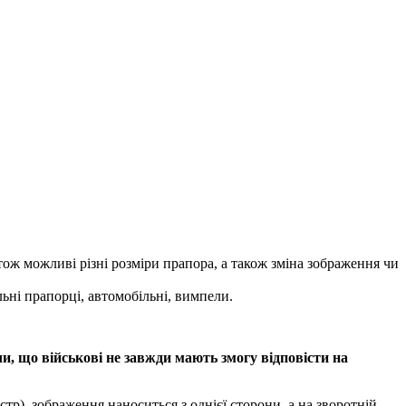
тож можливі різні розміри прапора, а також зміна зображення чи
ьні прапорці, автомобільні, вимпели.
чи, що військові не завжди мають змогу відповісти на
тр), зображення наноситься з однієї сторони, а на зворотній