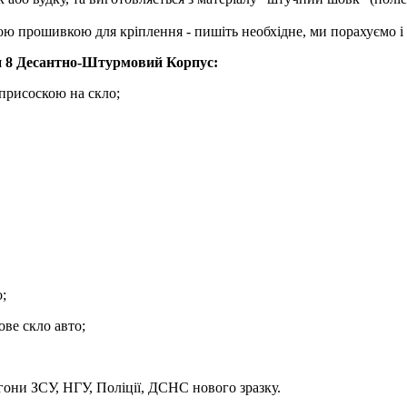
ю прошивкою для кріплення - пишіть необхідне, ми порахуємо і 
ки 8 Десантно-Штурмовий Корпус:
 присоскою на скло;
;
ве скло авто;
они ЗСУ, НГУ, Поліції, ДСНС нового зразку.