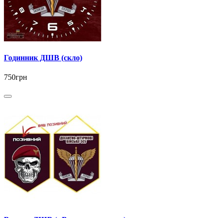
Годинник ДШВ (скло)
750грн