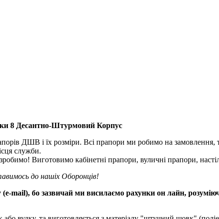
тики 8 Десантно-Штурмовий Корпус
рапорів ДШВ і їх розміри. Всі прапори ми робимо на замовлення, 
ісця служби.
робимо! Виготовимо кабінетні прапори, вуличні прапори, настіл
тавимось до нашіх Оборонців!
 (e-mail), бо зазвичай ми висилаємо рахунки он лайн, розумію
або вудку, та виготовляється з матеріалу "штучний шовк" (поліес