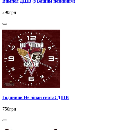
Вимпел ДШВ (з Вашим позивним)
290грн
Годинник Не чіпай єнота! ДШВ
750грн