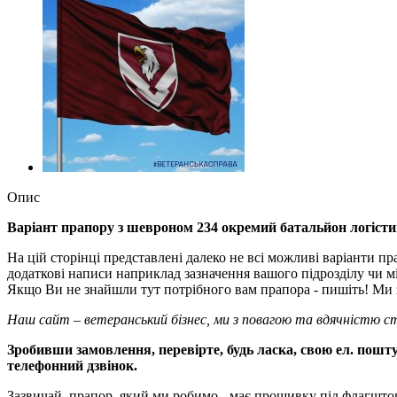
Опис
Варіант прапору з шевроном 234 окремий батальйон логіс
На цій сторінці представлені далеко не всі можливі варіанти п
додаткові написи наприклад зазначення вашого підрозділу чи м
Якщо Ви не знайшли тут потрібного вам прапора - пишіть! Ми з
Наш сайт – ветеранський бізнес, ми з повагою та вдячністю с
Зробивши замовлення, перевірте, будь ласка, свою ел. пошту
телефонний дзвінок.
Зазвичай, прапор, який ми робимо - має прошивку під флагшток 