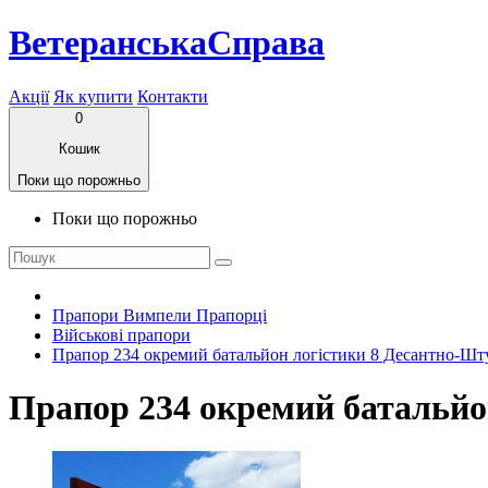
ВетеранськаСправа
Акції
Як купити
Контакти
0
Кошик
Поки що порожньо
Поки що порожньо
Прапори Вимпели Прапорці
Військові прапори
Прапор 234 окремий батальйон логістики 8 Десантно-Ш
Прапор 234 окремий батальйо