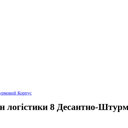
турмовий Корпус
н логістики 8 Десантно-Штур