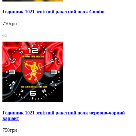
Годинник 1021 зенітний ракетний полк Combo
750грн
Годинник 1021 зенітний ракетний полк червоно-чорний
варіант
750грн