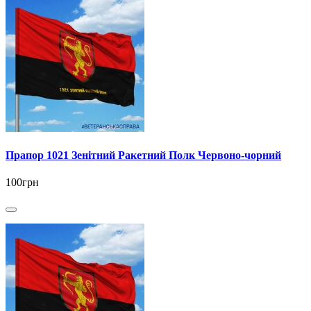
Прапор 1021 Зенітний Ракетний Полк Червоно-чорний
100грн