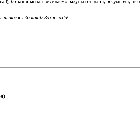
mail), бо зазвичай ми висилаємо рахунки он лайн, розуміючи, що
ставимося до нашіх Захисників!
рн)