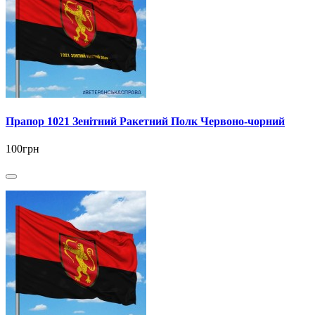
Прапор 1021 Зенітний Ракетний Полк Червоно-чорний
100грн