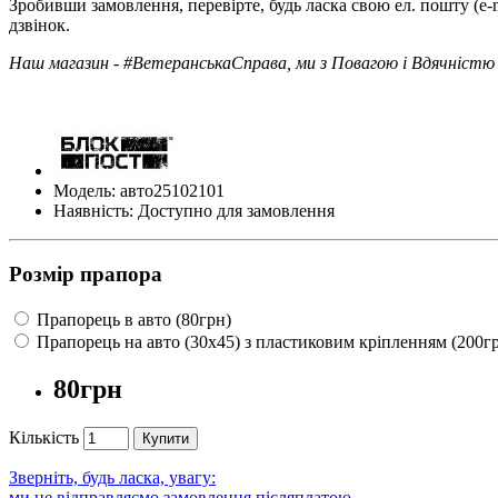
Зробивши замовлення, перевірте, будь ласка свою ел. пошту (e-
дзвінок.
Наш магазин - #ВетеранськаСправа, ми з Повагою і Вдячністю 
Модель: авто25102101
Наявність: Доступно для замовлення
Розмір прапора
Прапорець в авто (80грн)
Прапорець на авто (30х45) з пластиковим кріпленням (200г
80грн
Кількість
Купити
Зверніть, будь ласка, увагу:
ми не відправляємо замовлення післяплатою