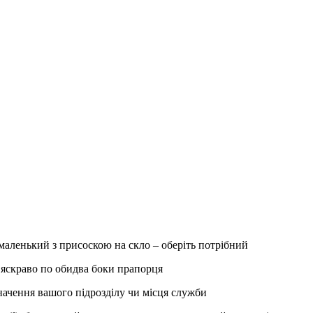
маленький з присоскою на скло – оберіть потрібний
 яскраво по обидва боки прапорця
начення вашого підрозділу чи місця служби