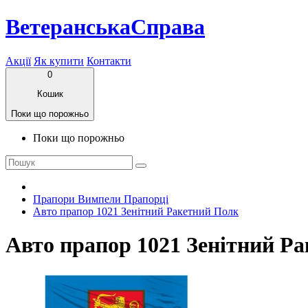
ВетеранськаСправа
Акції
Як купити
Контакти
0
Кошик
Поки що порожньо
Поки що порожньо
Прапори Вимпели Прапорці
Авто прапор 1021 Зенітний Ракетний Полк
Авто прапор 1021 Зенітний Р