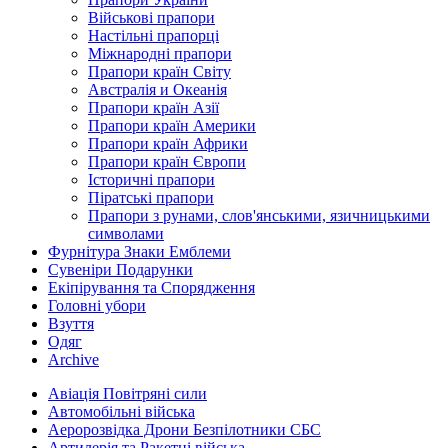
Військові прапори
Настільні прапорці
Міжнародні прапори
Прапори країн Світу
Австралія и Океанія
Прапори країн Азії
Прапори країн Америки
Прапори країн Африки
Прапори країн Європи
Історичні прапори
Піратські прапори
Прапори з рунами, слов'янськими, язичницькими
символами
Фурнітура Знаки Емблеми
Сувеніри Подарунки
Екіпірування та Спорядження
Головні убори
Взуття
Одяг
Archive
Авіація Повітряні сили
Автомобільні війська
Аеророзвідка Дрони Безпілотники СБС
Артилерія та Ракетні війська