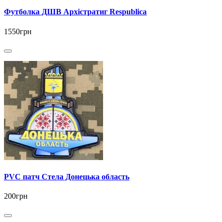
Футболка ДШВ Архістратиг Respublica
1550грн
PVC патч Стела Донецька область
200грн