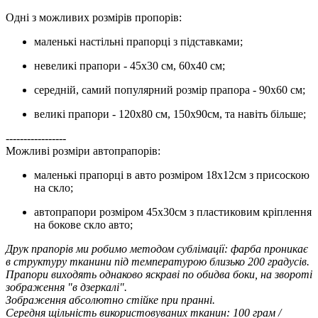
Одні з можливих розмірів пропорів:
маленькі настільні прапорці з підставками;
невеликі прапори - 45х30 см, 60х40 см;
середній, самий популярний розмір прапора - 90х60 см;
великі прапори - 120х80 см, 150х90см, та навіть більше;
-----------------
Можливі розміри автопрапорів:
маленькі прапорці в авто розміром 18х12см з присоскою
на скло;
автопрапори розміром 45х30см з пластиковим кріплення
на бокове скло авто;
Друк прапорів ми робимо методом сублімації: фарба проникає
в структуру тканини під температурою близько 200 градусів.
Прапори виходять однаково яскраві по обидва боки, на звороті
зображення "в дзеркалі".
Зображення абсолютно стійке при пранні.
Середня щільність використовуваних тканин: 100 грам /