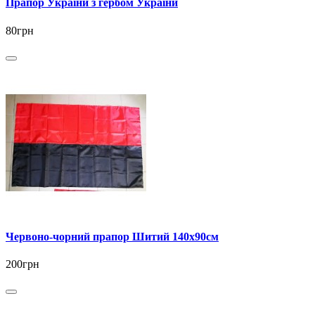
Прапор України з гербом України
80грн
Червоно-чорний прапор Шитий 140х90см
200грн