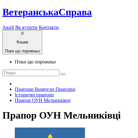
ВетеранськаСправа
Акції
Як купити
Контакти
0
Кошик
Поки що порожньо
Поки що порожньо
Прапори Вимпели Прапорці
Історичні прапори
Прапор ОУН Мельниківці
Прапор ОУН Мельниківці