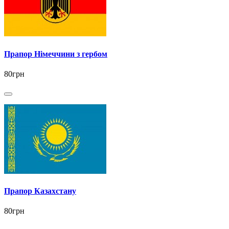
Прапор Німеччини з гербом
80грн
Прапор Казахстану
80грн