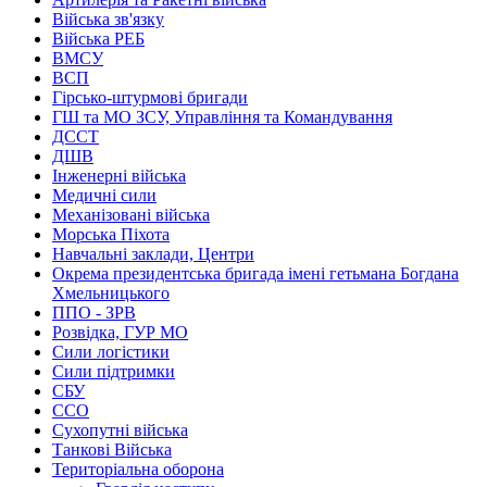
Війська зв'язку
Війська РЕБ
ВМСУ
ВСП
Гірсько-штурмові бригади
ГШ та МО ЗСУ, Управління та Командування
ДССТ
ДШВ
Інженерні війська
Медичні сили
Механізовані війська
Морська Піхота
Навчальні заклади, Центри
Окрема президентська бригада імені гетьмана Богдана
Хмельницького
ППО - ЗРВ
Розвідка, ГУР МО
Сили логістики
Сили підтримки
СБУ
ССО
Сухопутні війська
Танкові Війська
Територіальна оборона