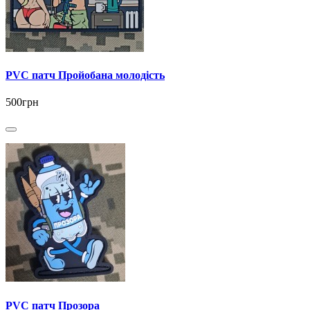
PVC патч Пройобана молодість
500грн
PVC патч Прозора