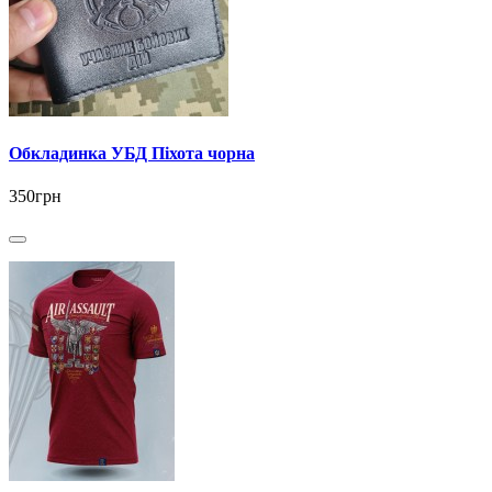
Обкладинка УБД Піхота чорна
350грн