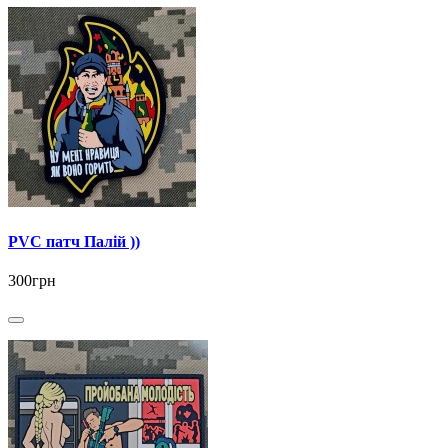
PVC патч Палій ))
300грн