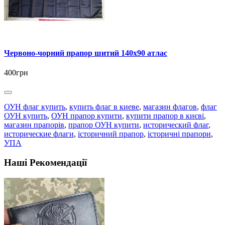
Червоно-чорний прапор шитий 140х90 атлас
400грн
ОУН флаг купить
,
купить флаг в киеве
,
магазин флагов
,
флаг
ОУН купить
,
ОУН прапор купити
,
купити прапор в києві
,
магазин прапорів
,
прапор ОУН купити
,
исторический флаг
,
исторические флаги
,
історичний прапор
,
історичні прапори
,
УПА
Наші Рекомендації