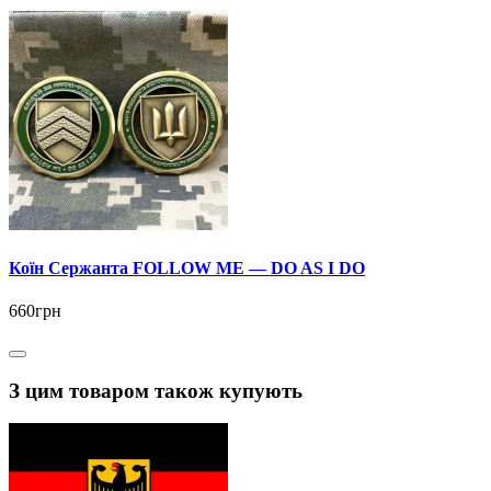
Коїн Сержанта FOLLOW ME — DO AS I DO
660грн
З цим товаром також купують