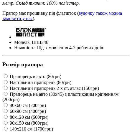
метр. Склад тканин: 100% поліестер.
Прапор має прошивку під флагшток (
вудочку також можна
замовити у нас
).
Модель: ШШ346
Наявність: Під замовлення 4-7 робочих днів
Розмір прапора
Прапорець в авто (80грн)
Настільний прапорець (80грн)
Настільний прапорець 2-х ст. атлас (150грн)
Прапорець на авто (30х45) з пластиковим кріпленням
(200грн)
40х60 см (200грн)
60х90 см (400грн)
80х120 см (600грн)
90х150 см (800грн)
140х210 см (1700грн)