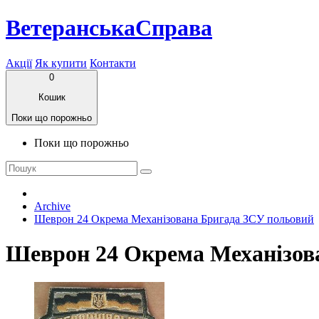
ВетеранськаСправа
Акції
Як купити
Контакти
0
Кошик
Поки що порожньо
Поки що порожньо
Archive
Шеврон 24 Окрема Механізована Бригада ЗСУ польовий
Шеврон 24 Окрема Механізов