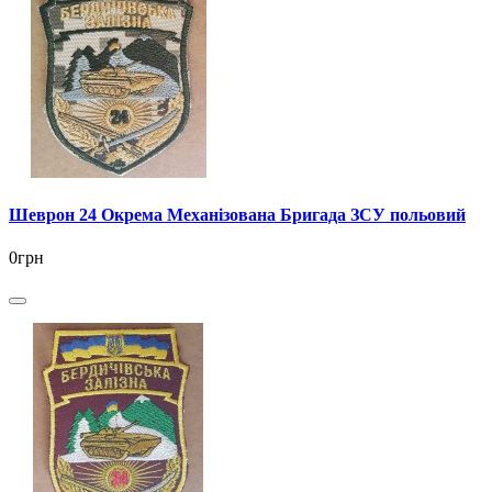
Шеврон 24 Окрема Механізована Бригада ЗСУ польовий
0грн