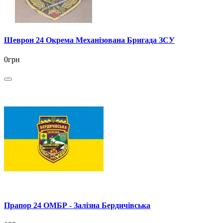
Шеврон 24 Окрема Механізована Бригада ЗСУ
0грн
Прапор 24 ОМБР - Залізна Бердичівська