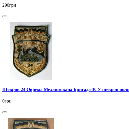
290грн
Шеврон 24 Окрема Механізована Бригада ЗСУ шеврон пол
0грн