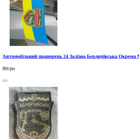
Автомобільний прапорець 24 Залізна Бердичівська Окрема 
80грн