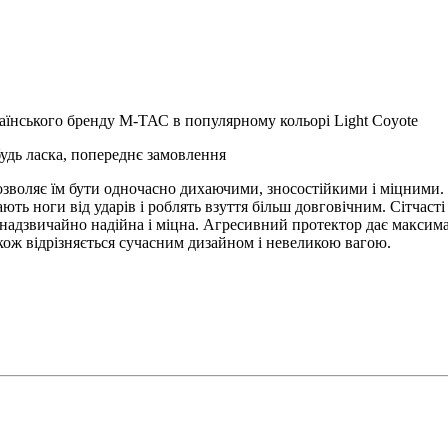
раїнського бренду М-ТАС в популярному кольорі Light Coyote
 будь ласка, попереднє замовлення
 дозволяє їм бути одночасно дихаючими, зносостійкими і міцними.
ють ноги від ударів і роблять взуття більш довговічним. Сітчас
 надзвичайно надійна і міцна. Агресивний протектор дає максима
акож відрізняється сучасним дизайном і невеликою вагою.