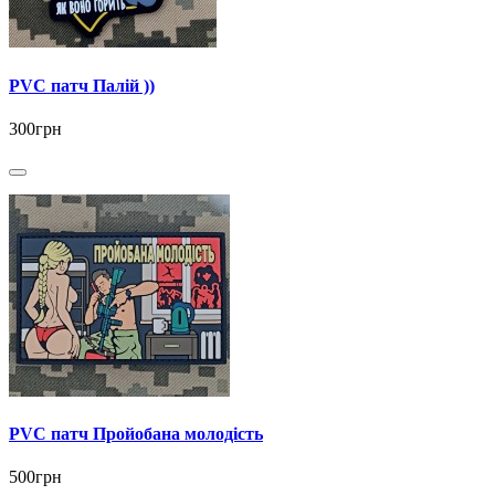
PVC патч Палій ))
300грн
PVC патч Пройобана молодість
500грн