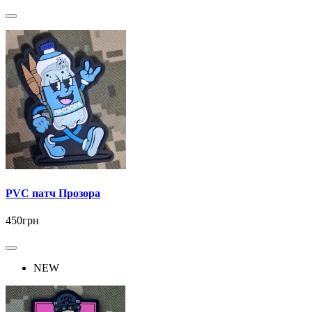
PVC патч Прозора
450грн
NEW