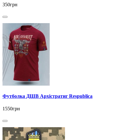
350грн
Футболка ДШВ Архістратиг Respublica
1550грн