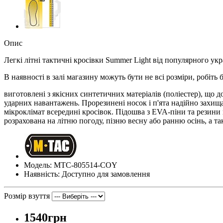
Опис
Легкі літні тактичні кросівки Summer Light від популярного ук
В наявності в залі магазину можуть бути не всі розміри, робіть
виготовлені з якісних синтетичних матеріалів (поліестер), що
ударних навантажень. Прорезинені носок і п'ята надійно захища
мікроклімат всередині кросівок. Підошва з EVA-піни та резини
розрахована на літню погоду, пізню весну або ранню осінь, а т
Модель: MTC-805514-COY
Наявність: Доступно для замовлення
Розмір взуття
1540грн