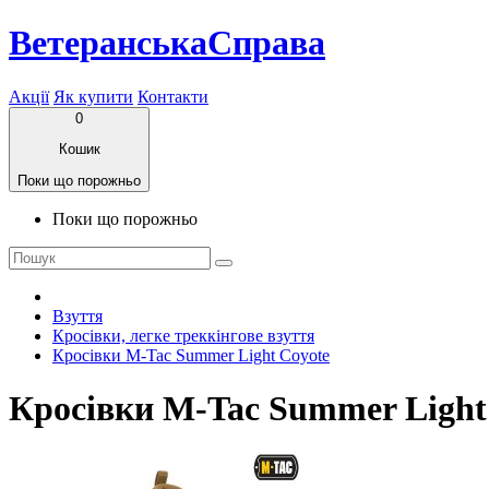
ВетеранськаСправа
Акції
Як купити
Контакти
0
Кошик
Поки що порожньо
Поки що порожньо
Взуття
Кросівки, легке треккінгове взуття
Кросівки M-Tac Summer Light Coyote
Кросівки M-Tac Summer Light