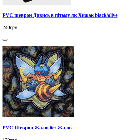
PVC шеврон Дивись в пітьму як Хижак black/olive
240грн
PVC Шеврон Жалю без Жалю