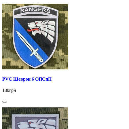
PVC Шеврон 6 ОПСпП
130грн