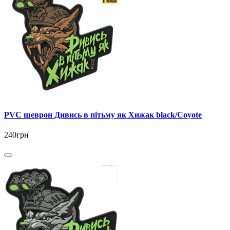
PVC шеврон Дивись в пітьму як Хижак black/Coyote
240грн