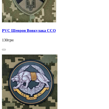
PVC Шеврон Вовкулака ССО
130грн