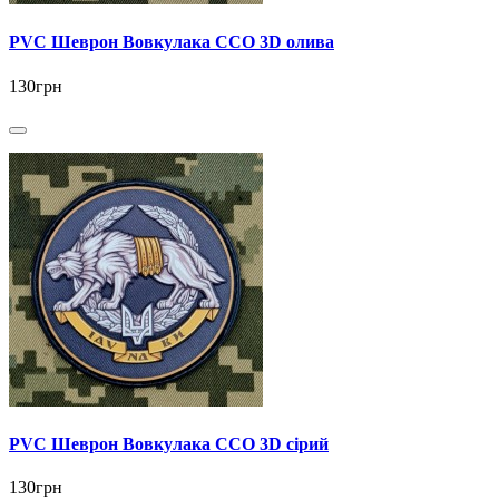
PVC Шеврон Вовкулака ССО 3D олива
130грн
PVC Шеврон Вовкулака ССО 3D сірий
130грн