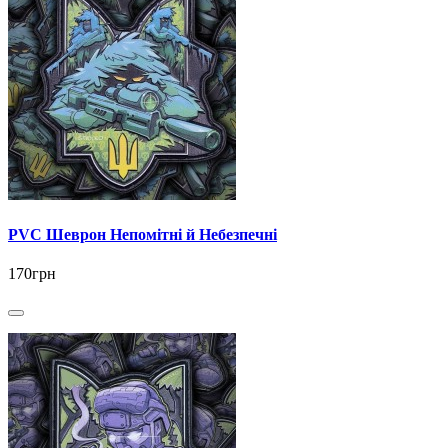
PVC Шеврон Непомітні й Небезпечні
170грн