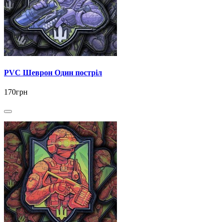
PVC Шеврон Один постріл
170грн