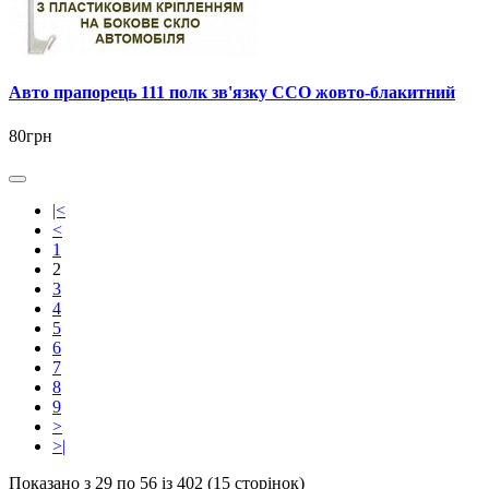
Авто прапорець 111 полк зв'язку ССО жовто-блакитний
80грн
|<
<
1
2
3
4
5
6
7
8
9
>
>|
Показано з 29 по 56 із 402 (15 сторінок)