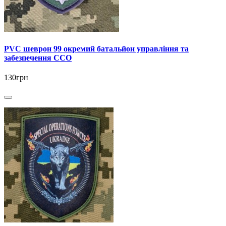
PVC шеврон 99 окремий батальйон управління та
забезпечення ССО
130грн