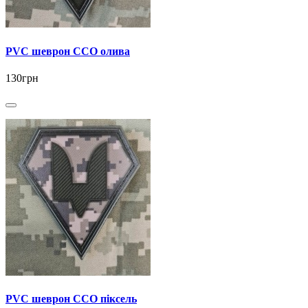
PVC шеврон ССО олива
130грн
PVC шеврон ССО піксель