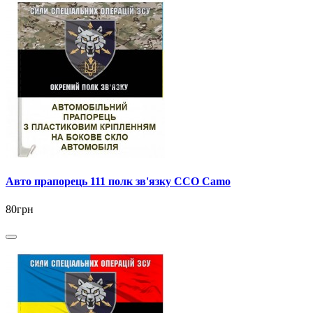
Авто прапорець 111 полк зв'язку ССО Camo
80грн