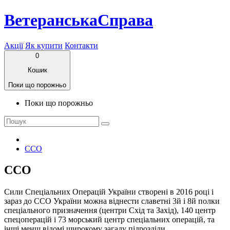
ВетеранськаСправа
Акції
Як купити
Контакти
0
Кошик
Поки що порожньо
Поки що порожньо
ССО
ССО
Сили Спеціальних Операцій України створені в 2016 році і
зараз до ССО України можна віднести славетні 3й і 8й полки
спеціального призначення (центри Схід та Захід), 140 центр
спецоперацій і 73 морський центр спеціальних операцій, та
інші менш відомі широкому загалу підрозділи