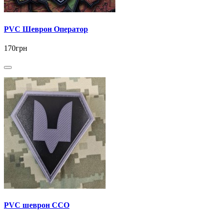
PVC Шеврон Оператор
170грн
PVC шеврон ССО