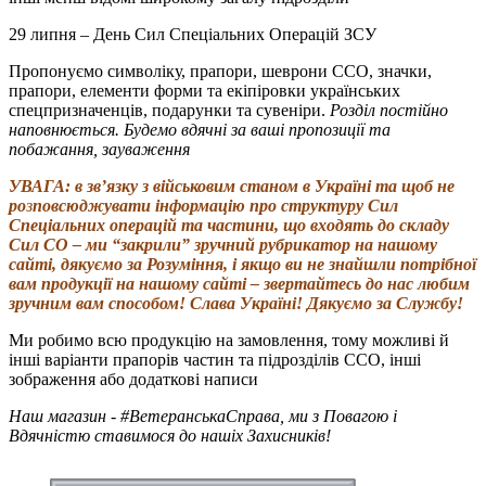
29 липня – День Сил Спеціальних Операцій ЗСУ
Пропонуємо символіку, прапори, шеврони ССО, значки,
прапори, елементи форми та екіпіровки українських
спецпризначенців, подарунки та сувеніри.
Розділ постійно
наповнюється. Будемо вдячні за ваші пропозиції та
побажання, зауваження
УВАГА: в зв’язку з військовим станом в Україні та щоб не
ро
з
повсюджувати інформацію про структуру Сил
Спеціальних операцій та частини, що входять до складу
Сил СО – ми “закрили” зручний рубрикатор на нашому
сайті, дякуємо за Розуміння, і якщо ви не знайшли потрібної
вам продукції на нашому сайті – звертайтесь до нас любим
зручним вам способом! Слава Україні! Дякуємо за Службу!
Ми робимо всю продукцію на замовлення, тому можливі й
інші варіанти прапорів частин та підрозділів ССО, інші
зображення або додаткові написи
Наш магазин - #ВетеранськаСправа, ми з Повагою і
Вдячністю ставимося до нашіх Захисників!