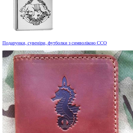
Подарунки, сувеніри, футболки з символікою ССО