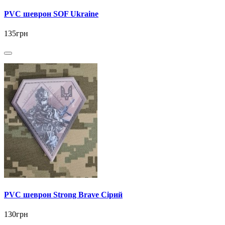
PVC шеврон SOF Ukraine
135грн
PVC шеврон Strong Brave Cірий
130грн