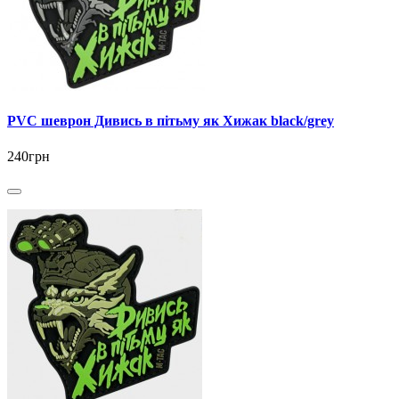
PVC шеврон Дивись в пітьму як Хижак black/grey
240грн