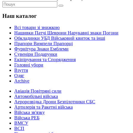
Наш каталог
Всі товари зі знижкою
Нашивки Патчі Шеврони Нарукавні знаки Погони
Обкладинки УБД Військовий квиток та інші
Прапори Вимпели Прапорці
Фурнітура Знаки Емблеми
Сувеніри Подарунки
Екіпірування та Спорядження
Головні убори
Взуття
Одяг
Archive
Авіація Повітряні сили
Автомобільні війська
Аеророзвідка Дрони Безпілотники СБС
Артилерія та Ракетні війська
Війська зв'язку
Війська РЕБ
ВМСУ
ВСП