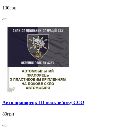
130грн
Авто прапорець 111 полк зв'язку ССО
80грн