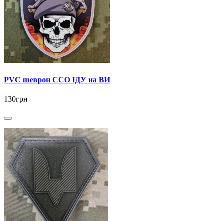
PVC шеврон ССО ІДУ на ВИ
130грн