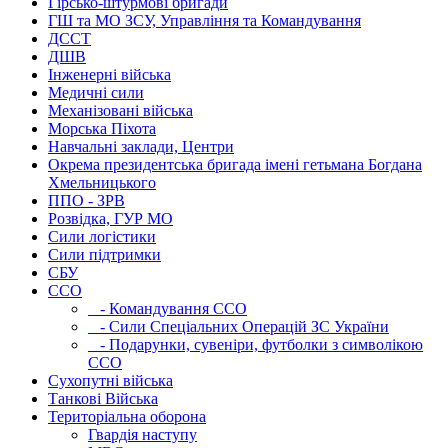
Гірсько-штурмові бригади
ГШ та МО ЗСУ, Управління та Командування
ДССТ
ДШВ
Інженерні війська
Медичні сили
Механізовані війська
Морська Піхота
Навчальні заклади, Центри
Окрема президентська бригада імені гетьмана Богдана
Хмельницького
ППО - ЗРВ
Розвідка, ГУР МО
Сили логістики
Сили підтримки
СБУ
ССО
- Командування ССО
- Сили Спеціальних Операцій ЗС України
- Подарунки, сувеніри, футболки з символікою
ССО
Сухопутні війська
Танкові Війська
Територіальна оборона
Гвардія наступу