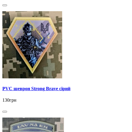
PVC шеврон Strong Brave сірий
130грн