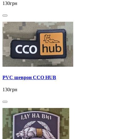
130грн
PVC шеврон ССО HUB
130грн