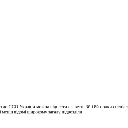
з до ССО України можна віднести славетні 3й і 8й полки спеціал
і менш відомі широкому загалу підрозділи