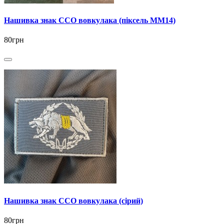
Нашивка знак ССО вовкулака (піксель ММ14)
80грн
Нашивка знак ССО вовкулака (сірий)
80грн