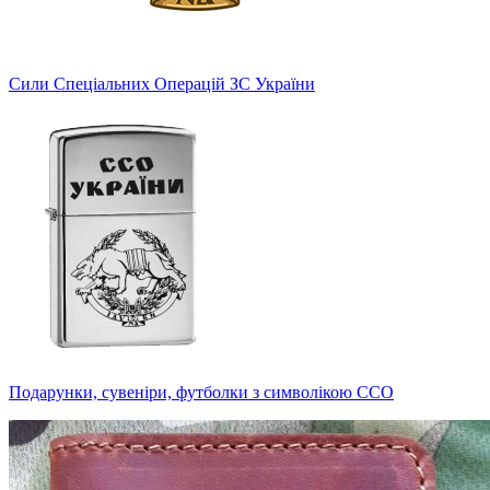
Сили Спеціальних Операцій ЗС України
Подарунки, сувеніри, футболки з символікою ССО