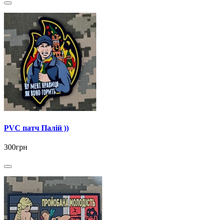
PVC патч Палій ))
300грн