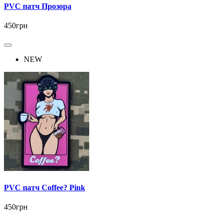
PVC патч Прозора
450грн
NEW
PVC патч Coffee? Pink
450грн