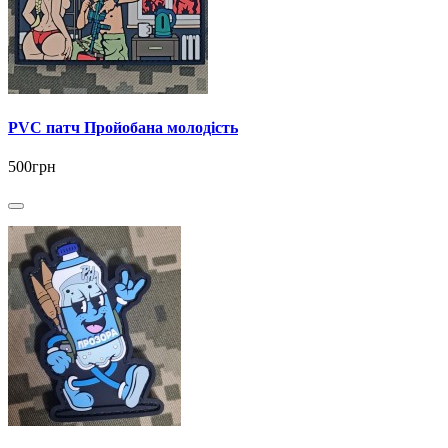
PVC патч Пройобана молодість
500грн