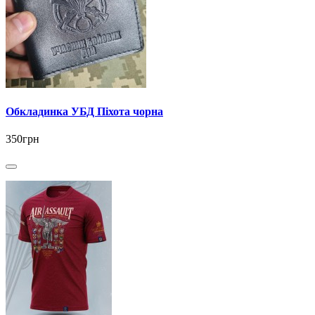
Обкладинка УБД Піхота чорна
350грн