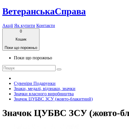
ВетеранськаСправа
Акції
Як купити
Контакти
0
Кошик
Поки що порожньо
Поки що порожньо
Сувеніри Подарунки
Знаки, медалі, відзнаки, значки
Значки власного виробництва
Значок ЦУБВС ЗСУ (жовто-блакитний)
Значок ЦУБВС ЗСУ (жовто-бл