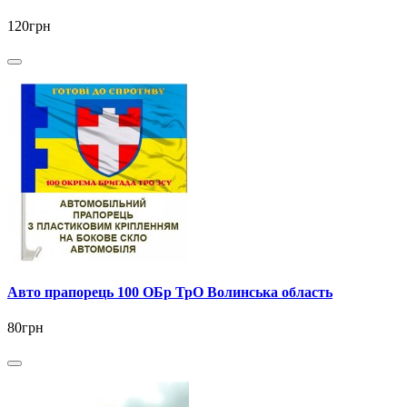
120грн
Авто прапорець 100 ОБр ТрО Волинська область
80грн