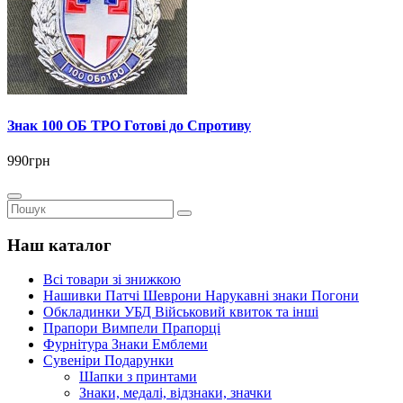
Знак 100 ОБ ТРО Готові до Спротиву
990грн
Наш каталог
Всі товари зі знижкою
Нашивки Патчі Шеврони Нарукавні знаки Погони
Обкладинки УБД Військовий квиток та інші
Прапори Вимпели Прапорці
Фурнітура Знаки Емблеми
Сувеніри Подарунки
Шапки з принтами
Знаки, медалі, відзнаки, значки