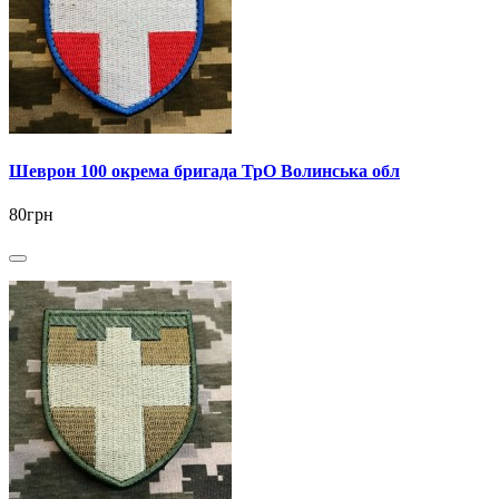
Шеврон 100 окрема бригада ТрО Волинська обл
80грн