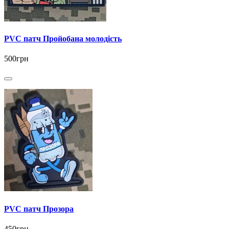
PVC патч Пройобана молодість
500грн
PVC патч Прозора
450грн