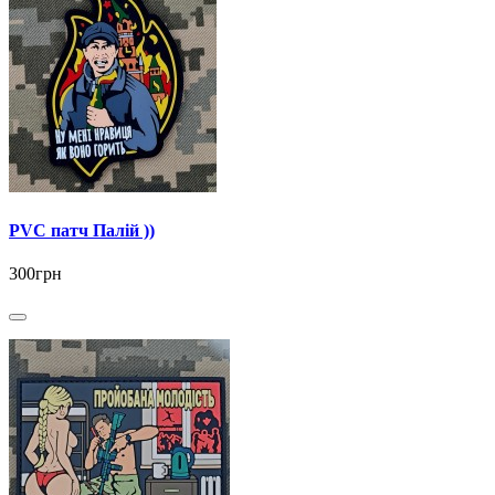
PVC патч Палій ))
300грн