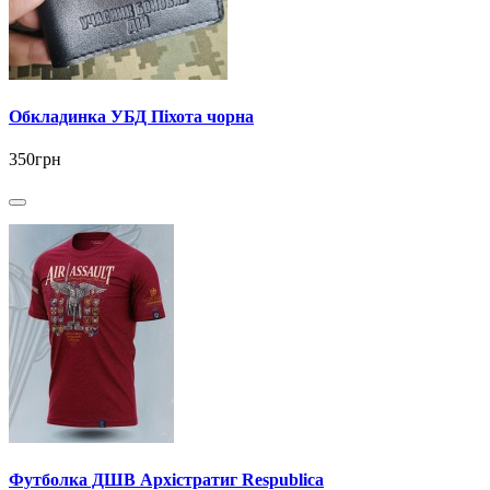
Обкладинка УБД Піхота чорна
350грн
Футболка ДШВ Архістратиг Respublica