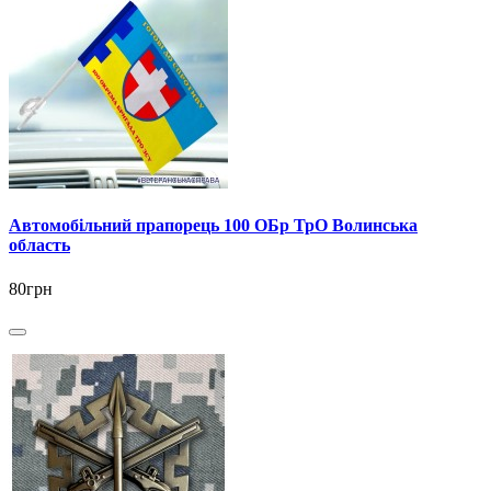
Автомобільний прапорець 100 ОБр ТрО Волинська
область
80грн