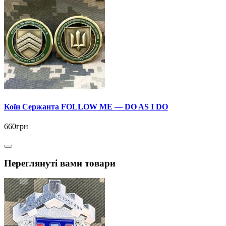
Коїн Сержанта FOLLOW ME — DO AS I DO
660грн
Переглянуті вами товари