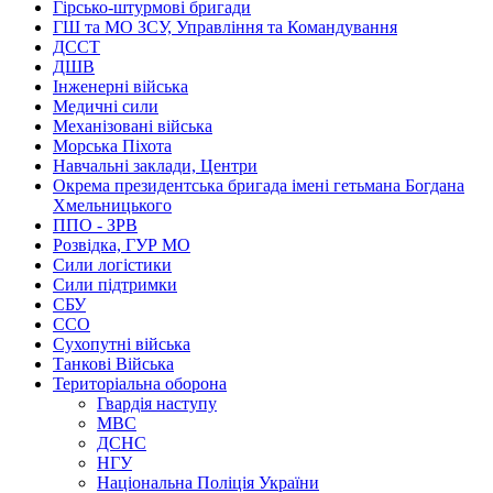
Гірсько-штурмові бригади
ГШ та МО ЗСУ, Управління та Командування
ДССТ
ДШВ
Інженерні війська
Медичні сили
Механізовані війська
Морська Піхота
Навчальні заклади, Центри
Окрема президентська бригада імені гетьмана Богдана
Хмельницького
ППО - ЗРВ
Розвідка, ГУР МО
Сили логістики
Сили підтримки
СБУ
ССО
Сухопутні війська
Танкові Війська
Територіальна оборона
Гвардія наступу
МВС
ДСНС
НГУ
Національна Поліція України