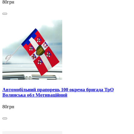
80грн
Автомобільний прапорець 100 окрема бригада ТрО
Волинська обл Мотиваційний
80грн