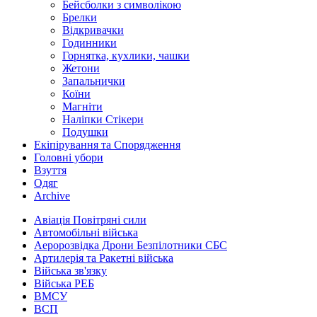
Бейсболки з символікою
Брелки
Відкривачки
Годинники
Горнятка, кухлики, чашки
Жетони
Запальнички
Коїни
Магніти
Наліпки Стікери
Подушки
Екіпірування та Спорядження
Головні убори
Взуття
Одяг
Archive
Авіація Повітряні сили
Автомобільні війська
Аеророзвідка Дрони Безпілотники СБС
Артилерія та Ракетні війська
Війська зв'язку
Війська РЕБ
ВМСУ
ВСП