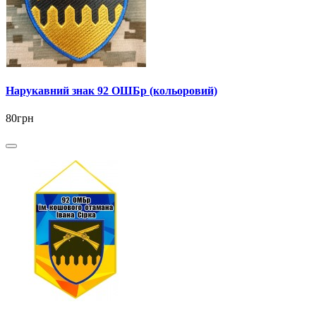
Нарукавний знак 92 ОШБр (кольоровий)
80грн