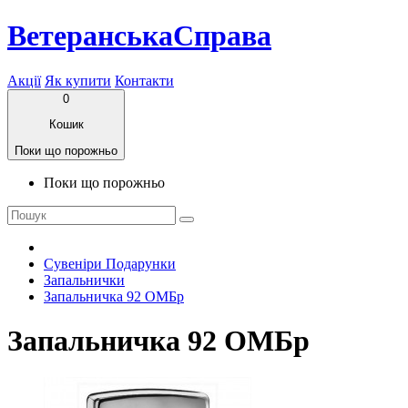
ВетеранськаСправа
Акції
Як купити
Контакти
0
Кошик
Поки що порожньо
Поки що порожньо
Сувеніри Подарунки
Запальнички
Запальничка 92 ОМБр
Запальничка 92 ОМБр