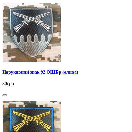
Нарукавний знак 92 ОШБр (олива)
80грн