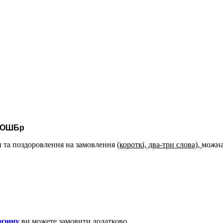
2 ОШБр
ти та поздоровлення на замовлення
(короткі, два-три слова),
можна
нзину
ви можете замовити додатково.