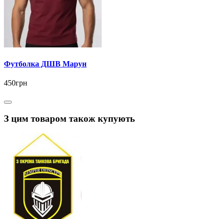
Футболка ДШВ Марун
450грн
З цим товаром також купують