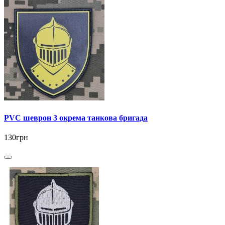
PVC шеврон 3 окрема танкова бригада
130грн