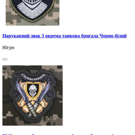
Нарукавний знак 3 окрема танкова бригада Чорно-білий
80грн