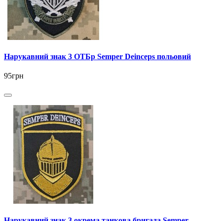
Нарукавний знак 3 ОТБр Semper Deinceps польовий
95грн
Нарукавний знак 3 окрема танкова бригада Semper