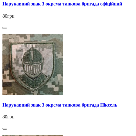
Нарукавний знак 3 окрема танкова бригада офіційний
80грн
Нарукавний знак 3 окрема танкова бригада Піксель
80грн