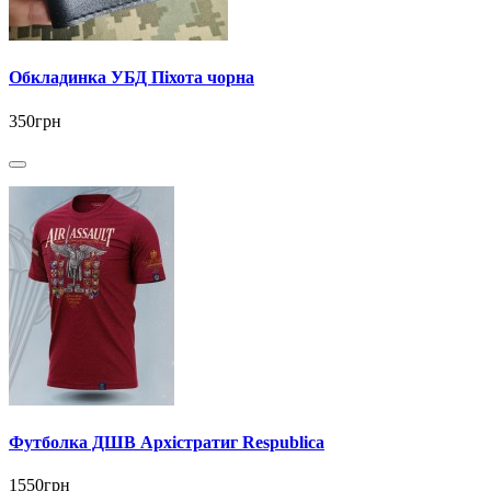
Обкладинка УБД Піхота чорна
350грн
Футболка ДШВ Архістратиг Respublica
1550грн