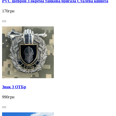
PVC шеврон 3 окрема танкова бригада Сталева кіннота
170грн
Знак 3 ОТБр
990грн