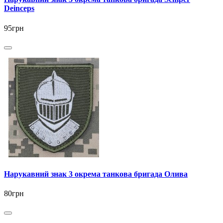
Deinceps
95грн
Нарукавний знак 3 окрема танкова бригада Олива
80грн