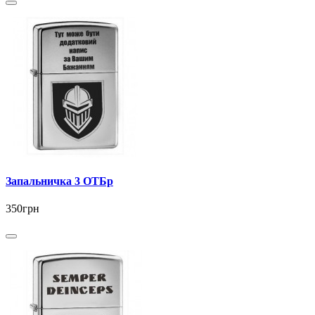
Запальничка 3 ОТБр
350грн