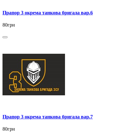
Прапор 3 окрема танкова бригада вар.6
80грн
Прапор 3 окрема танкова бригада вар.7
80грн