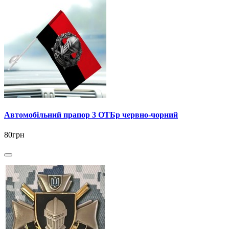
Автомобільний прапор 3 ОТБр червно-чорний
80грн