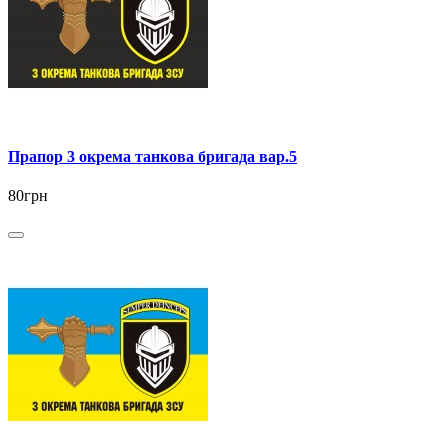
Прапор 3 окрема танкова бригада вар.5
80грн