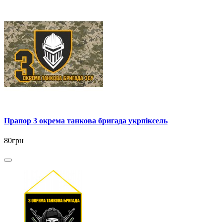
Прапор 3 окрема танкова бригада укрпіксель
80грн