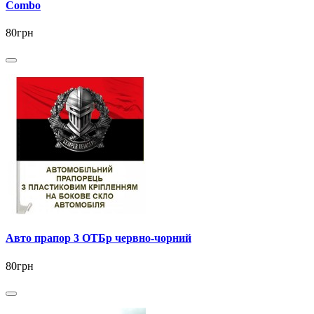
Combo
80грн
Авто прапор 3 ОТБр червно-чорний
80грн