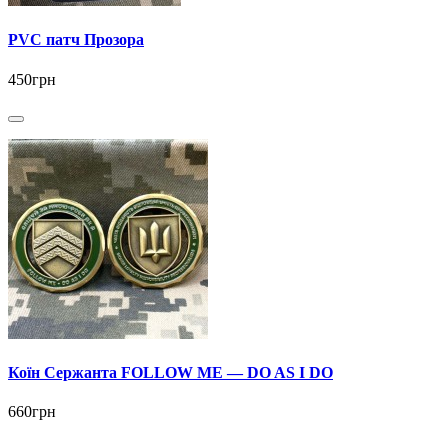
PVC патч Прозора
450грн
Коїн Сержанта FOLLOW ME — DO AS I DO
660грн