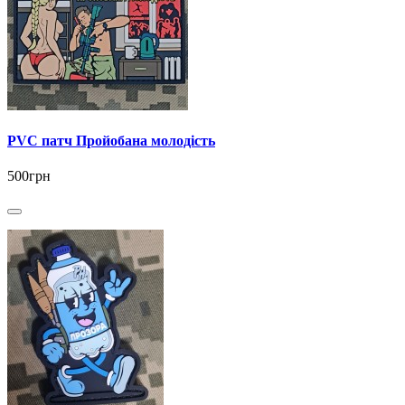
PVC патч Пройобана молодість
500грн