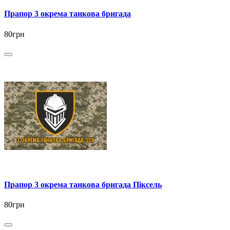
Прапор 3 окрема танкова бригада
80грн
Прапор 3 окрема танкова бригада Піксель
80грн