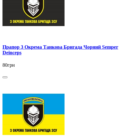
Прапор 3 Окрема Танкова Бригада Чорний Semper
Deinceps
80грн