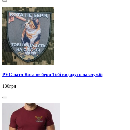
PVC патч Кота не бери Тобі видадуть на службі
130грн