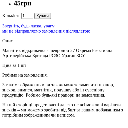
45грн
Кількість
Купити
Зверніть, будь ласка, увагу:
ми не відправляємо замовлення післяплатою
Опис
Магнітик відкривачка з шевронои 27 Окрема Реактивна
Артилерійська Бригада РСЗО Ураган ЗСУ
Ціна за 1 шт
Робимо на замовлення.
З таким зображенням ви також можете замовити прапор,
значок, вимпел, магнітик, подушку або ін сувенірну
продукцію. Робимо будь-які прапори на замовлення.
На цій сторінці представлені далеко не всі можливі варіанти
значків – ми можемо зробити від 5шт за вашим побажанням з
потрібним зображенням чи написом.