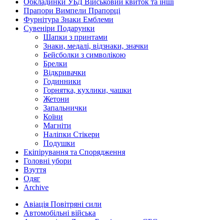
Обкладинки УБД Військовий квиток та інші
Прапори Вимпели Прапорці
Фурнітура Знаки Емблеми
Сувеніри Подарунки
Шапки з принтами
Знаки, медалі, відзнаки, значки
Бейсболки з символікою
Брелки
Відкривачки
Годинники
Горнятка, кухлики, чашки
Жетони
Запальнички
Коїни
Магніти
Наліпки Стікери
Подушки
Екіпірування та Спорядження
Головні убори
Взуття
Одяг
Archive
Авіація Повітряні сили
Автомобільні війська