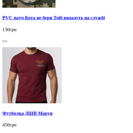
PVC патч Кота не бери Тобі видадуть на службі
130грн
Футболка ДШВ Марун
450грн