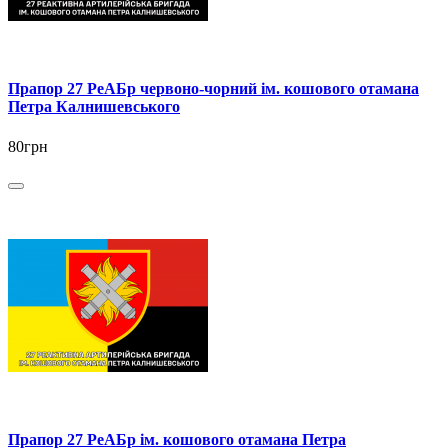
Прапор 27 РеАБр червоно-чорний ім. кошового отамана
Петра Калнишевського
80грн
Прапор 27 РеАБр ім. кошового отамана Петра