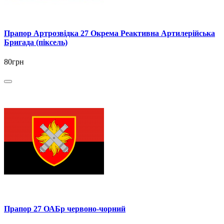
Прапор Артрозвідка 27 Окрема Реактивна Артилерійська
Бригада (піксель)
80грн
Прапор 27 ОАБр червоно-чорний