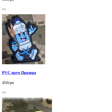
PVC патч Прозора
450грн