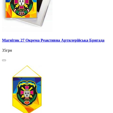
Магнітик 27 Окрема Реактивна Артилерійська Бригада
35грн