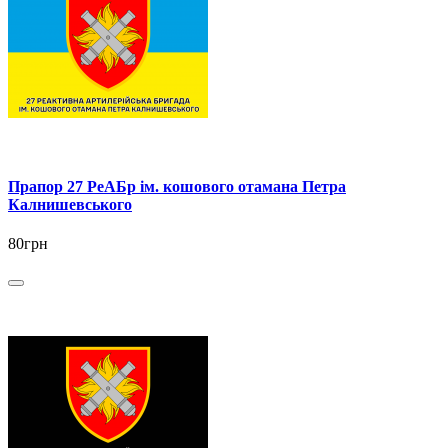
Прапор 27 РеАБр ім. кошового отамана Петра
Калнишевського
80грн