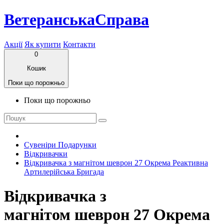
ВетеранськаСправа
Акції
Як купити
Контакти
0
Кошик
Поки що порожньо
Поки що порожньо
Сувеніри Подарунки
Відкривачки
Відкривачка з магнітом шеврон 27 Окрема Реактивна
Артилерійська Бригада
Відкривачка з
магнітом шеврон 27 Окрема