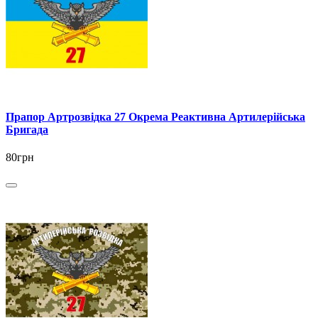
Прапор Артрозвідка 27 Окрема Реактивна Артилерійська
Бригада
80грн