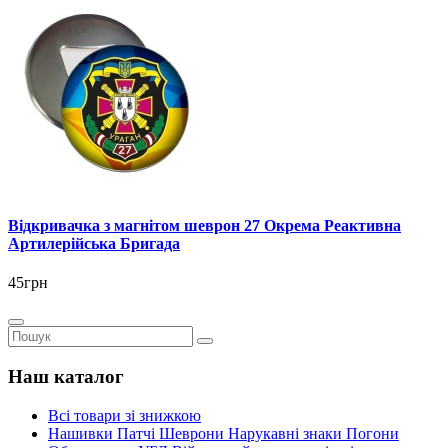
Відкривачка з магнітом шеврон 27 Окрема Реактивна
Артилерійська Бригада
45грн
Наш каталог
Всі товари зі знижкою
Нашивки Патчі Шеврони Нарукавні знаки Погони