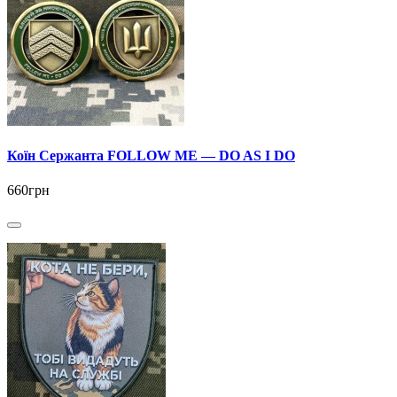
Коїн Сержанта FOLLOW ME — DO AS I DO
660грн