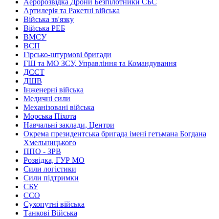
Аеророзвідка Дрони Безпілотники СБС
Артилерія та Ракетні війська
Війська зв'язку
Війська РЕБ
ВМСУ
ВСП
Гірсько-штурмові бригади
ГШ та МО ЗСУ, Управління та Командування
ДССТ
ДШВ
Інженерні війська
Медичні сили
Механізовані війська
Морська Піхота
Навчальні заклади, Центри
Окрема президентська бригада імені гетьмана Богдана
Хмельницького
ППО - ЗРВ
Розвідка, ГУР МО
Сили логістики
Сили підтримки
СБУ
ССО
Сухопутні війська
Танкові Війська