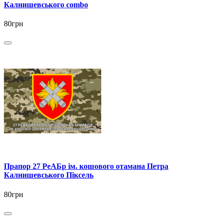
Калнишевського combo
80грн
Прапор 27 РеАБр ім. кошового отамана Петра
Калнишевського Піксель
80грн