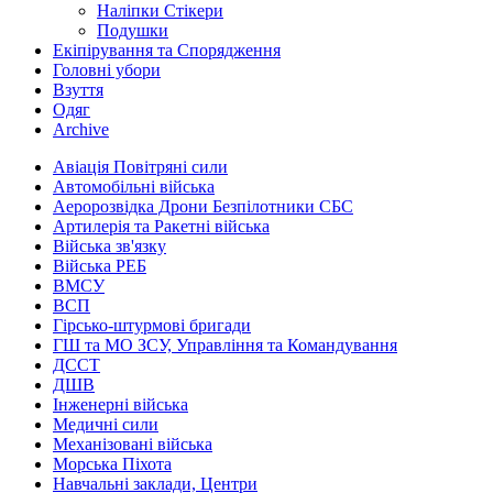
Наліпки Стікери
Подушки
Екіпірування та Спорядження
Головні убори
Взуття
Одяг
Archive
Авіація Повітряні сили
Автомобільні війська
Аеророзвідка Дрони Безпілотники СБС
Артилерія та Ракетні війська
Війська зв'язку
Війська РЕБ
ВМСУ
ВСП
Гірсько-штурмові бригади
ГШ та МО ЗСУ, Управління та Командування
ДССТ
ДШВ
Інженерні війська
Медичні сили
Механізовані війська
Морська Піхота
Навчальні заклади, Центри