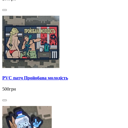
PVC патч Пройобана молодість
500грн