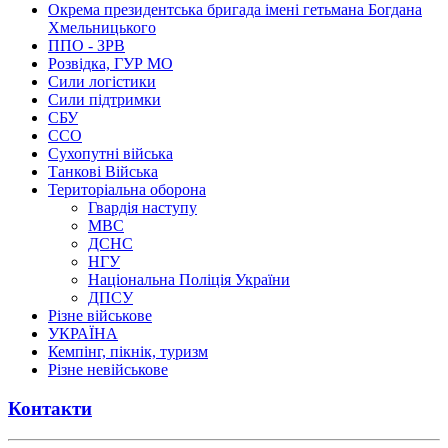
Окрема президентська бригада імені гетьмана Богдана
Хмельницького
ППО - ЗРВ
Розвідка, ГУР МО
Сили логістики
Сили підтримки
СБУ
ССО
Сухопутні війська
Танкові Війська
Територіальна оборона
Гвардія наступу
МВС
ДСНС
НГУ
Національна Поліція України
ДПСУ
Різне військове
УКРАЇНА
Кемпінг, пікнік, туризм
Різне невійськове
Контакти