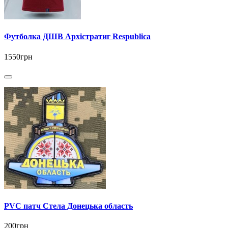
Футболка ДШВ Архістратиг Respublica
1550грн
PVC патч Стела Донецька область
200грн