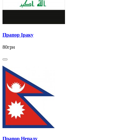
Прапор Іраку
80грн
Прапор Непалу