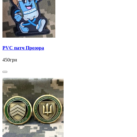
PVC патч Прозора
450грн