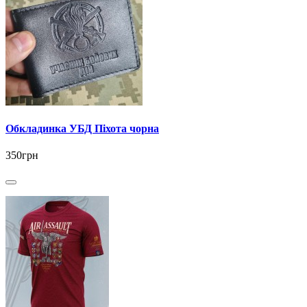
Обкладинка УБД Піхота чорна
350грн