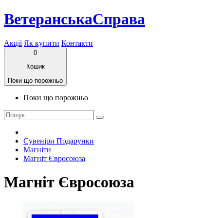
ВетеранськаСправа
Акції
Як купити
Контакти
0
Кошик
Поки що порожньо
Поки що порожньо
Сувеніри Подарунки
Магніти
Магніт Євросоюза
Магніт Євросоюза