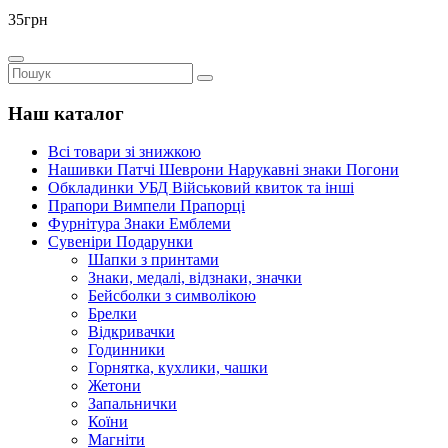
35грн
Наш каталог
Всі товари зі знижкою
Нашивки Патчі Шеврони Нарукавні знаки Погони
Обкладинки УБД Військовий квиток та інші
Прапори Вимпели Прапорці
Фурнітура Знаки Емблеми
Сувеніри Подарунки
Шапки з принтами
Знаки, медалі, відзнаки, значки
Бейсболки з символікою
Брелки
Відкривачки
Годинники
Горнятка, кухлики, чашки
Жетони
Запальнички
Коїни
Магніти