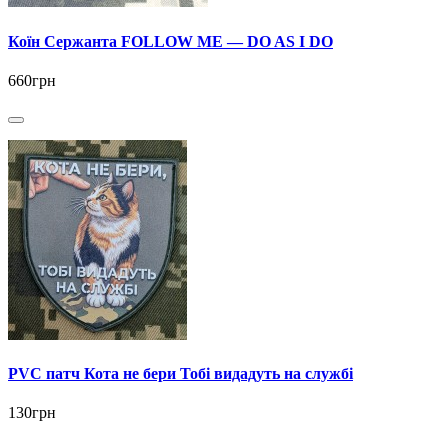
Коїн Сержанта FOLLOW ME — DO AS I DO
660грн
PVC патч Кота не бери Тобі видадуть на службі
130грн