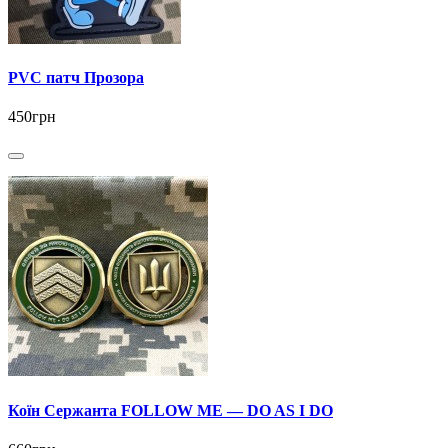
PVC патч Прозора
450грн
Коїн Сержанта FOLLOW ME — DO AS I DO