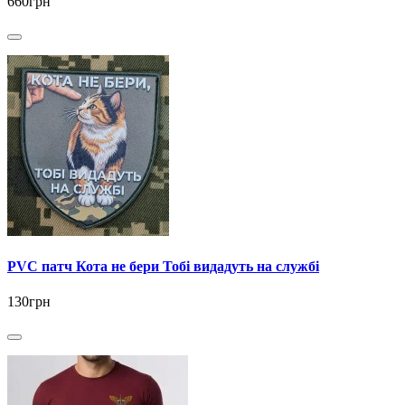
660грн
PVC патч Кота не бери Тобі видадуть на службі
130грн