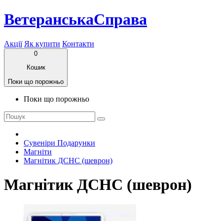
ВетеранськаСправа
Акції
Як купити
Контакти
0
Кошик
Поки що порожньо
Поки що порожньо
Сувеніри Подарунки
Магніти
Магнітик ДСНС (шеврон)
Магнітик ДСНС (шеврон)