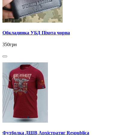
Обкладинка УБД Піхота чорна
350грн
Футболка ДШВ Архістратиг Respublica