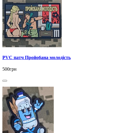
PVC патч Пройобана молодість
500грн