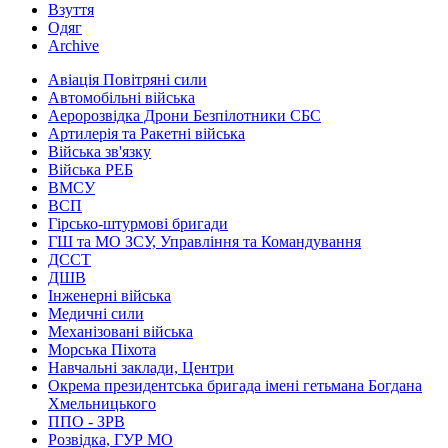
Взуття
Одяг
Archive
Авіація Повітряні сили
Автомобільні війська
Аеророзвідка Дрони Безпілотники СБС
Артилерія та Ракетні війська
Війська зв'язку
Війська РЕБ
ВМСУ
ВСП
Гірсько-штурмові бригади
ГШ та МО ЗСУ, Управління та Командування
ДССТ
ДШВ
Інженерні війська
Медичні сили
Механізовані війська
Морська Піхота
Навчальні заклади, Центри
Окрема президентська бригада імені гетьмана Богдана
Хмельницького
ППО - ЗРВ
Розвідка, ГУР МО