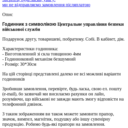
ми не відправляємо замовлення післяплатою
Опис
Годинник з символікою
Центральне управління безпеки
військової служби
Подарунок другу, товаришеві, побратиму. Собі. В кабінет, дім.
Характеристики годинника:
- Виготовленний зі скла товщиною 4мм
- Годинниковий механізм безшумний
- Розмір: 30*30см
На цій сторінці представлені далеко не всі можливі варіанти
годинників
Зробивши замовлення, перевірте, будь ласка, свою ел. пошту
(e-mail), бо зазвичай ми висилаємо рахунки он лайн,
розуміючи, що військові не завжди мають змогу відповісти на
телефонний дзвінок.
З таким зображенням ви також можете замовити прапор,
значок, вимпел, магнітик, подушку або іншу сувенірну
продукцію. Робимо будь-які прапори на замовлення.