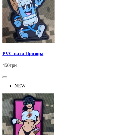
PVC патч Прозора
450грн
NEW