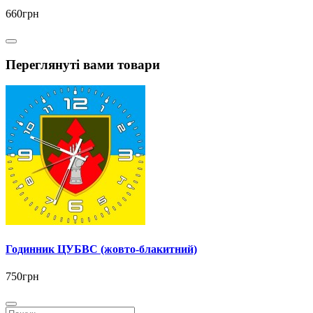
660грн
Переглянуті вами товари
Годинник ЦУБВС (жовто-блакитний)
750грн