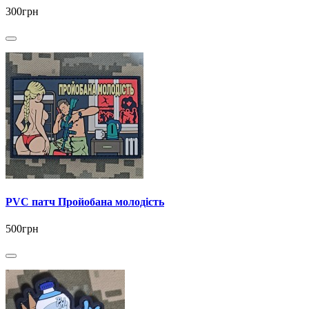
300грн
PVC патч Пройобана молодість
500грн