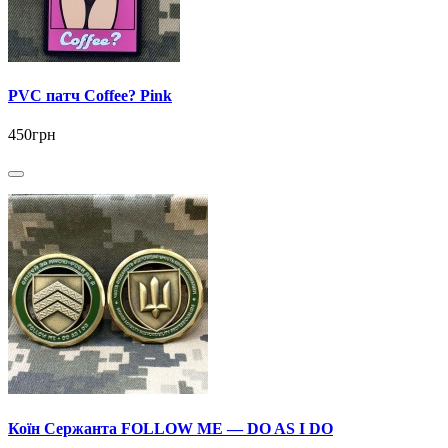
PVC патч Coffee? Pink
450грн
Коїн Сержанта FOLLOW ME — DO AS I DO