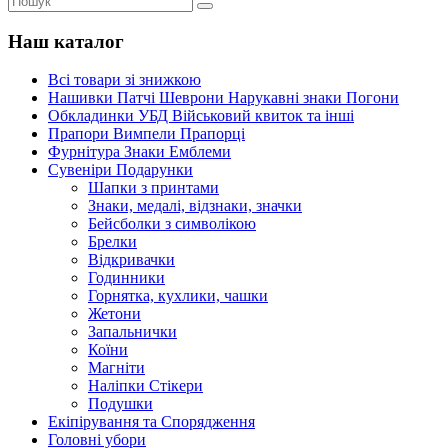
Наш каталог
Всі товари зі знижкою
Нашивки Патчі Шеврони Нарукавні знаки Погони
Обкладинки УБД Військовий квиток та інші
Прапори Вимпели Прапорці
Фурнітура Знаки Емблеми
Сувеніри Подарунки
Шапки з принтами
Знаки, медалі, відзнаки, значки
Бейсболки з символікою
Брелки
Відкривачки
Годинники
Горнятка, кухлики, чашки
Жетони
Запальнички
Коїни
Магніти
Наліпки Стікери
Подушки
Екіпірування та Спорядження
Головні убори