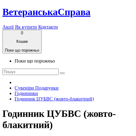
ВетеранськаСправа
Акції
Як купити
Контакти
0
Кошик
Поки що порожньо
Поки що порожньо
Сувеніри Подарунки
Годинники
Годинник ЦУБВС (жовто-блакитний)
Годинник ЦУБВС (жовто-
блакитний)