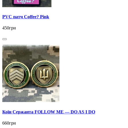
PVC патч Coffee? Pink
450грн
Коїн Сержанта FOLLOW ME — DO AS I DO
660грн