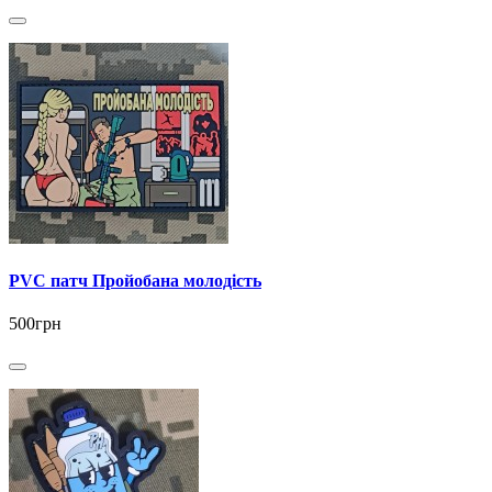
PVC патч Пройобана молодість
500грн