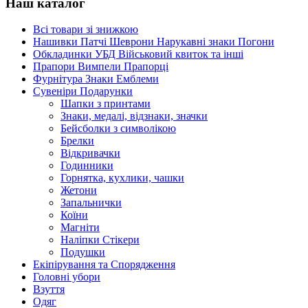
Наш каталог
Всі товари зі знижкою
Нашивки Патчі Шеврони Нарукавні знаки Погони
Обкладинки УБД Військовий квиток та інші
Прапори Вимпели Прапорці
Фурнітура Знаки Емблеми
Сувеніри Подарунки
Шапки з принтами
Знаки, медалі, відзнаки, значки
Бейсболки з символікою
Брелки
Відкривачки
Годинники
Горнятка, кухлики, чашки
Жетони
Запальнички
Коїни
Магніти
Наліпки Стікери
Подушки
Екіпірування та Спорядження
Головні убори
Взуття
Одяг