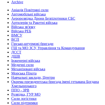
Archive
Авіація Повітряні сили
Автомобільні війська
Аеророзвідка Дрони Безпілотники СБС
Артилерія та Ракетні війська
Війська зв'язку
Війська РЕБ
ВМСУ
ВСП
Гірсько-штурмові бригади
ГШ та МО ЗСУ, Управління та Командування
ДССТ
ДШВ
Інженерні війська
Медичні сили
Механізовані війська
Морська Піхота
Навчальні заклади, Центри
Окрема президентська бригада імені гетьмана Богдана
Хмельницького
ППО - ЗРВ
Розвідка, ГУР МО
Сили логістики
Сили підтримки