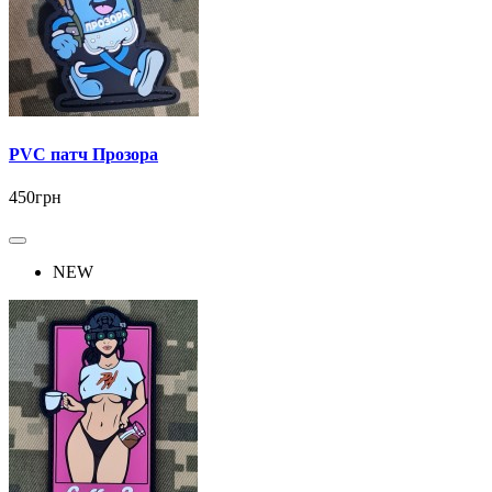
PVC патч Прозора
450грн
NEW