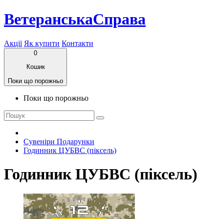
ВетеранськаСправа
Акції
Як купити
Контакти
0
Кошик
Поки що порожньо
Поки що порожньо
Сувеніри Подарунки
Годинник ЦУБВС (піксель)
Годинник ЦУБВС (піксель)