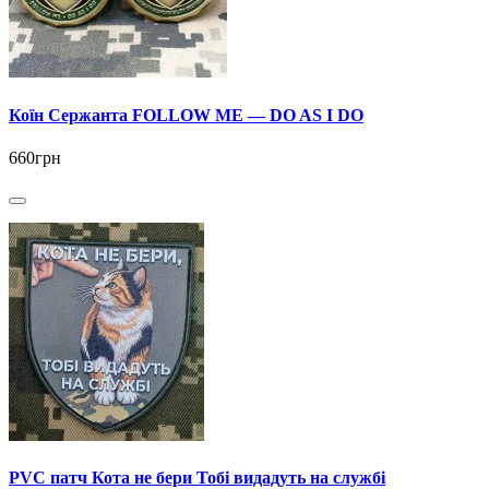
Коїн Сержанта FOLLOW ME — DO AS I DO
660грн
PVC патч Кота не бери Тобі видадуть на службі