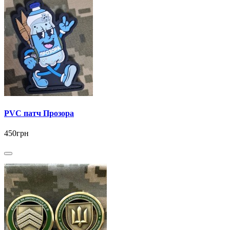
PVC патч Прозора
450грн