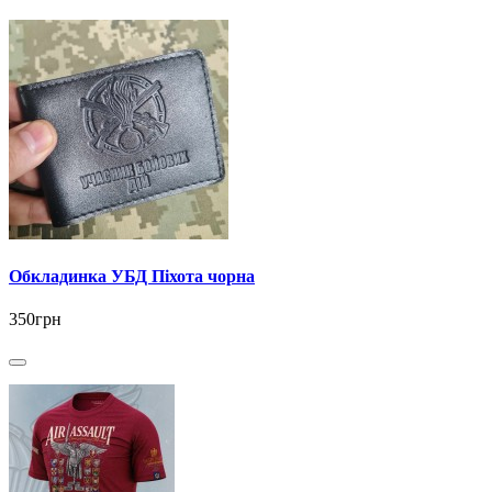
Обкладинка УБД Піхота чорна
350грн