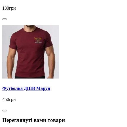
130грн
Футболка ДШВ Марун
450грн
Переглянуті вами товари