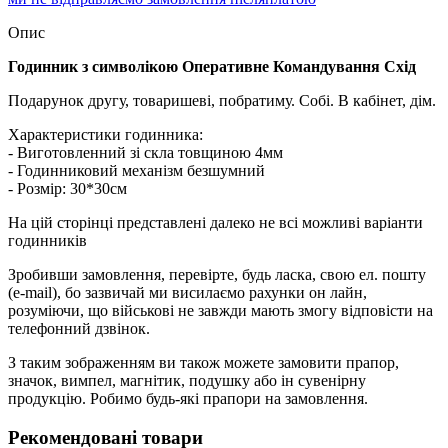
Опис
Годинник з символікою
Оперативне Командування Схід
Подарунок другу, товаришеві, побратиму. Собі. В кабінет, дім.
Характеристики годинника:
- Виготовленний зі скла товщиною 4мм
- Годинниковий механізм безшумний
- Розмір: 30*30см
На цій сторінці представлені далеко не всі можливі варіанти
годинників
Зробивши замовлення, перевірте, будь ласка, свою ел. пошту
(e-mail), бо зазвичай ми висилаємо рахунки он лайн,
розуміючи, що військові не завжди мають змогу відповісти на
телефонний дзвінок.
З таким зображенням ви також можете замовити прапор,
значок, вимпел, магнітик, подушку або ін сувенірну
продукцію. Робимо будь-які прапори на замовлення.
Рекомендовані товари