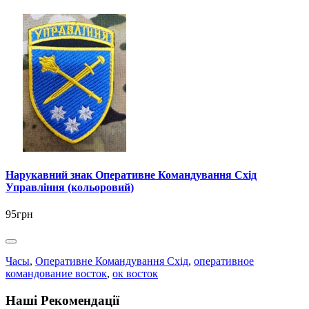
Нарукавний знак Оперативне Командування Схід
Управління (кольоровий)
95грн
Часы
,
Оперативне Командування Схід
,
оперативное
командование восток
,
ок восток
Наші Рекомендації