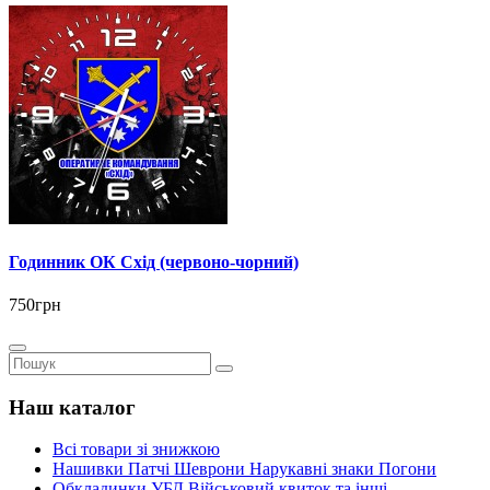
Годинник ОК Схід (червоно-чорний)
750грн
Наш каталог
Всі товари зі знижкою
Нашивки Патчі Шеврони Нарукавні знаки Погони
Обкладинки УБД Військовий квиток та інші