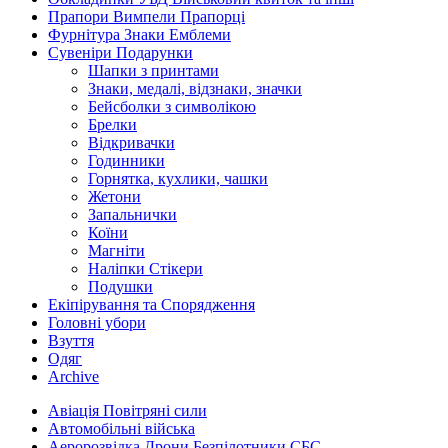
Прапори Вимпели Прапорці
Фурнітура Знаки Емблеми
Сувеніри Подарунки
Шапки з принтами
Знаки, медалі, відзнаки, значки
Бейсболки з символікою
Брелки
Відкривачки
Годинники
Горнятка, кухлики, чашки
Жетони
Запальнички
Коїни
Магніти
Наліпки Стікери
Подушки
Екіпірування та Спорядження
Головні убори
Взуття
Одяг
Archive
Авіація Повітряні сили
Автомобільні війська
Аеророзвідка Дрони Безпілотники СБС