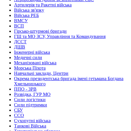
Артилерія та Ракетні війська
Війська зв'язку
Війська РЕБ
ВМСУ
ВСП
Гірсько-штурмові бригади
ГШ та МО ЗСУ, Управління та Командування
ДССТ
ДШВ
Інженерні війська
Медичні сили
Механізовані війська
Морська Піхота
Навчальні заклади, Центри
Окрема президентська бригада імені гетьмана Богдана
Хмельницького
ППО - ЗРВ
Розвідка, ГУР МО
Сили логістики
Сили підтримки
СБУ
ССО
Сухопутні війська
Танкові Війська