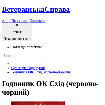
ВетеранськаСправа
Акції
Як купити
Контакти
0
Кошик
Поки що порожньо
Поки що порожньо
Сувеніри Подарунки
Годинник ОК Схід (червоно-чорний)
Годинник ОК Схід (червоно-
чорний)