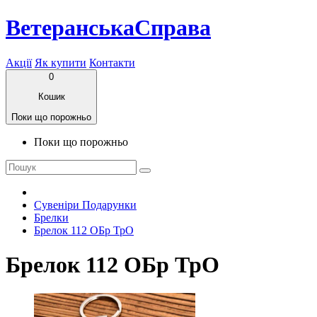
ВетеранськаСправа
Акції
Як купити
Контакти
0
Кошик
Поки що порожньо
Поки що порожньо
Сувеніри Подарунки
Брелки
Брелок 112 ОБр ТрО
Брелок 112 ОБр ТрО