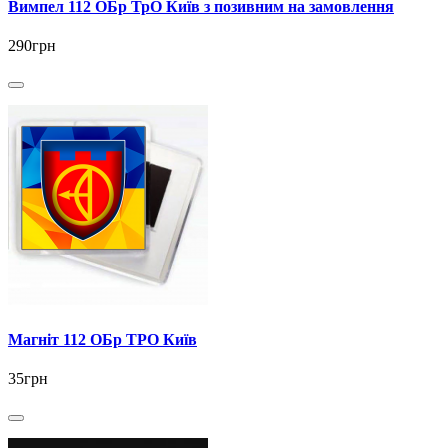
Вимпел 112 ОБр ТрО Київ з позивним на замовлення
290грн
Магніт 112 ОБр ТРО Київ
35грн