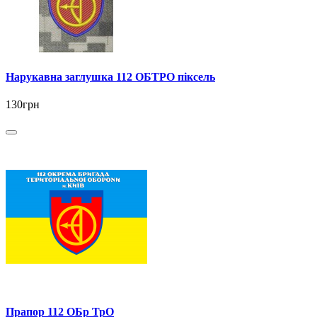
Нарукавна заглушка 112 ОБТРО піксель
130грн
Прапор 112 ОБр ТрО