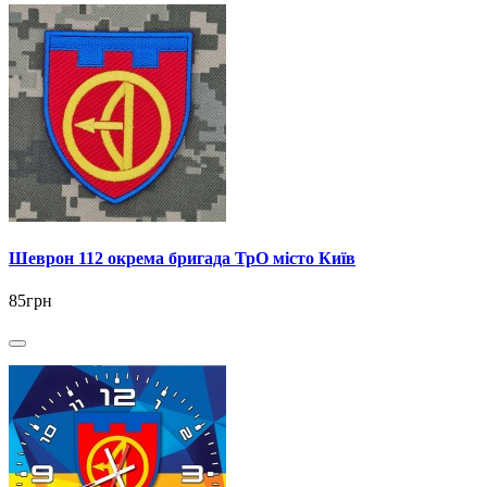
Шеврон 112 окрема бригада ТрО місто Київ
85грн