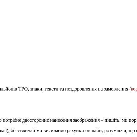
тальйонів ТРО, знаки, тексти та поздоровлення на замовлення
(ко
кщо потрібне двостороннє нанесення заображення – пишіть, ми п
mail), бо зазвичай ми висилаємо рахунки он лайн, розуміючи, що