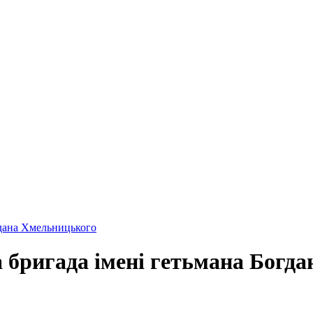
гдана Хмельницького
 бригада імені гетьмана Богд