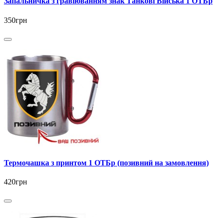
Запальничка з гравіюванням знак Танкові Війська 1 ОТБр
350грн
Термочашка з принтом 1 ОТБр (позивний на замовлення)
420грн