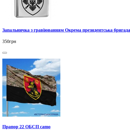
Запальничка з гравіюванням Окрема президентська бригада
350грн
Прапор 22 ОБСП camo