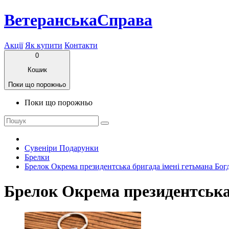
ВетеранськаСправа
Акції
Як купити
Контакти
0
Кошик
Поки що порожньо
Поки що порожньо
Сувеніри Подарунки
Брелки
Брелок Окрема президентська бригада імені гетьмана Бо
Брелок Окрема президентська