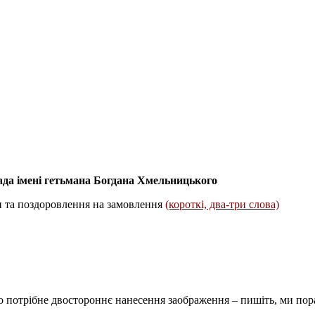
да імені гетьмана Богдана Хмельницького
ти та поздоровлення на замовлення
(короткі, два-три слова)
кщо потрібне двостороннє нанесення заображення – пишіть, ми п