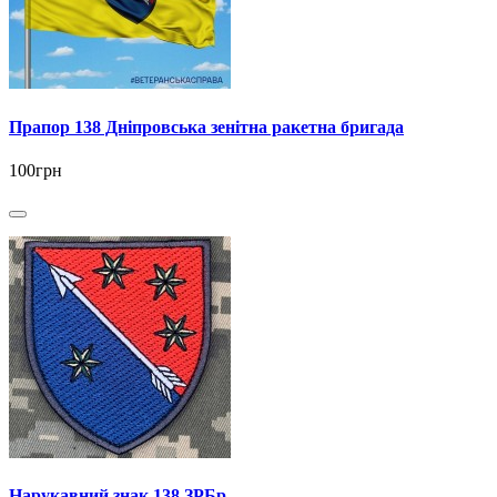
Прапор 138 Дніпровська зенітна ракетна бригада
100грн
Нарукавний знак 138 ЗРБр