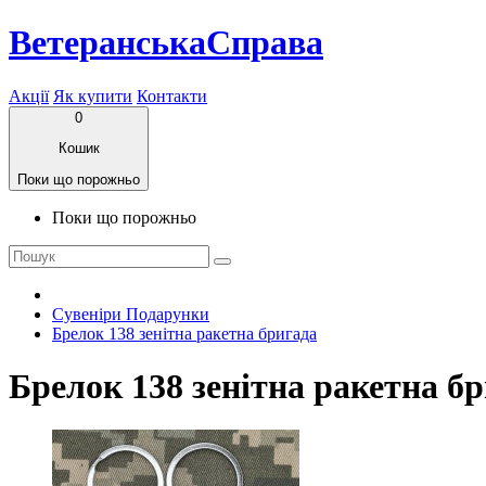
ВетеранськаСправа
Акції
Як купити
Контакти
0
Кошик
Поки що порожньо
Поки що порожньо
Сувеніри Подарунки
Брелок 138 зенітна ракетна бригада
Брелок 138 зенітна ракетна б