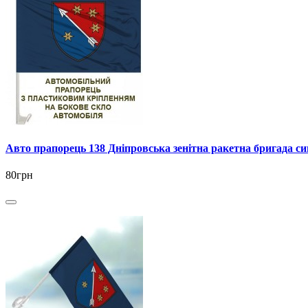
Авто прапорець 138 Дніпровська зенітна ракетна бригада си
80грн