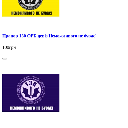
Прапор 130 ОРБ девіз Неможливого не буває!
100грн