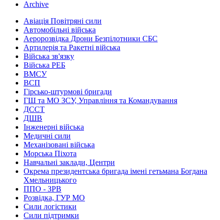
Archive
Авіація Повітряні сили
Автомобільні війська
Аеророзвідка Дрони Безпілотники СБС
Артилерія та Ракетні війська
Війська зв'язку
Війська РЕБ
ВМСУ
ВСП
Гірсько-штурмові бригади
ГШ та МО ЗСУ, Управління та Командування
ДССТ
ДШВ
Інженерні війська
Медичні сили
Механізовані війська
Морська Піхота
Навчальні заклади, Центри
Окрема президентська бригада імені гетьмана Богдана
Хмельницького
ППО - ЗРВ
Розвідка, ГУР МО
Сили логістики
Сили підтримки