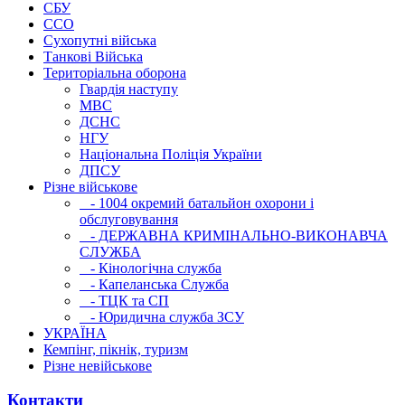
СБУ
ССО
Сухопутні війська
Танкові Війська
Територіальна оборона
Гвардія наступу
МВС
ДСНС
НГУ
Національна Поліція України
ДПСУ
Різне військове
- 1004 окремий батальйон охорони і
обслуговування
- ДЕРЖАВНА КРИМІНАЛЬНО-ВИКОНАВЧА
СЛУЖБА
- Кінологічна служба
- Капеланська Служба
- ТЦК та СП
- Юридична служба ЗСУ
УКРАЇНА
Кемпінг, пікнік, туризм
Різне невійськове
Контакти