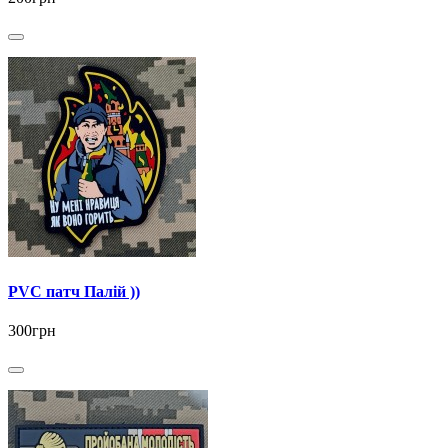
PVC патч Палій ))
300грн