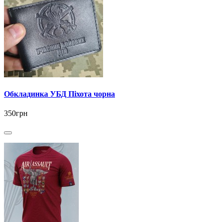
Обкладинка УБД Піхота чорна
350грн