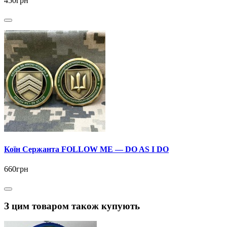
450грн
Коїн Сержанта FOLLOW ME — DO AS I DO
660грн
З цим товаром також купують