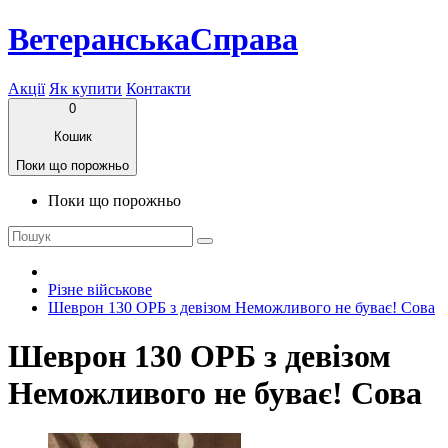
ВетеранськаСправа
Акції
Як купити
Контакти
0
Кошик
Поки що порожньо
Поки що порожньо
Різне військове
Шеврон 130 ОРБ з девізом Неможливого не буває! Сова
Шеврон 130 ОРБ з девізом
Неможливого не буває! Сова