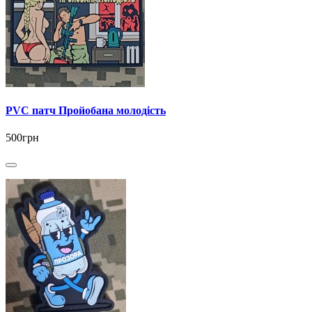
PVC патч Пройобана молодість
500грн