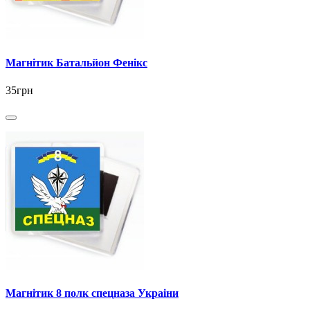
Магнітик Батальйон Фенікс
35грн
Магнітик 8 полк спецназа Украіни