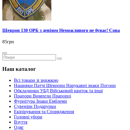
Шеврон 130 ОРБ з девізом Неможливого не буває! Сова
85грн
Наш каталог
Всі товари зі знижкою
Нашивки Патчі Шеврони Нарукавні знаки Погони
Обкладинки УБД Військовий квиток та інші
Прапори Вимпели Прапорці
Фурнітура Знаки Емблеми
Сувеніри Подарунки
Екіпірування та Спорядження
Головні убори
Взуття
Одяг