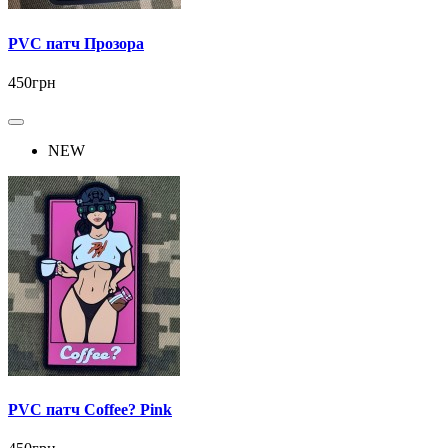
PVC патч Прозора
450грн
NEW
PVC патч Coffee? Pink