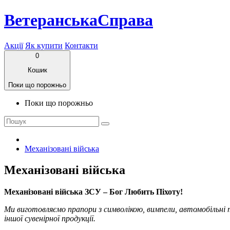
ВетеранськаСправа
Акції
Як купити
Контакти
0
Кошик
Поки що порожньо
Поки що порожньо
Механізовані війська
Механізовані війська
Механізовані війська ЗСУ – Бог Любить Піхоту!
Ми виготовляємо прапори з символікою, вимпели, автомобільні 
іншої сувенірної продукції.