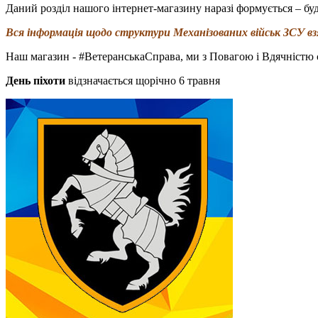
Даний розділ нашого інтернет-магазину наразі формується – буд
Вся інформація щодо структури Механізованих військ ЗСУ взя
Наш магазин - #ВетеранськаСправа, ми з Повагою і Вдячністю 
День піхоти
відзначається щорічно 6 травня