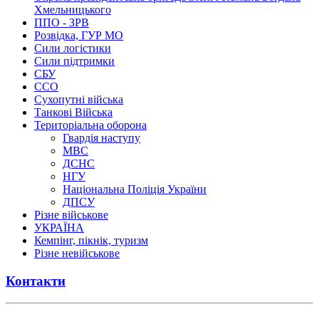
Хмельницького
ППО - ЗРВ
Розвідка, ГУР МО
Сили логістики
Сили підтримки
СБУ
ССО
Сухопутні війська
Танкові Війська
Територіальна оборона
Гвардія наступу
МВС
ДСНС
НГУ
Національна Поліція України
ДПСУ
Різне військове
УКРАЇНА
Кемпінг, пікнік, туризм
Різне невійськове
Контакти