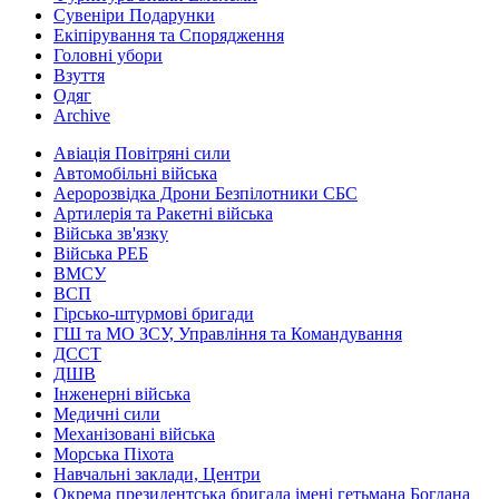
Сувеніри Подарунки
Екіпірування та Спорядження
Головні убори
Взуття
Одяг
Archive
Авіація Повітряні сили
Автомобільні війська
Аеророзвідка Дрони Безпілотники СБС
Артилерія та Ракетні війська
Війська зв'язку
Війська РЕБ
ВМСУ
ВСП
Гірсько-штурмові бригади
ГШ та МО ЗСУ, Управління та Командування
ДССТ
ДШВ
Інженерні війська
Медичні сили
Механізовані війська
Морська Піхота
Навчальні заклади, Центри
Окрема президентська бригада імені гетьмана Богдана