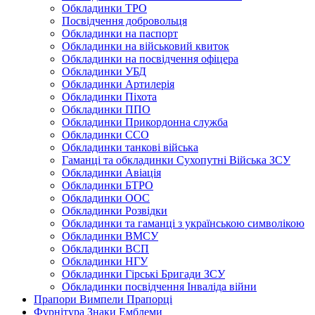
Обкладинки ТРО
Посвідчення добровольця
Обкладинки на паспорт
Обкладинки на військовий квиток
Обкладинки на посвідчення офіцера
Обкладинки УБД
Обкладинки Артилерія
Обкладинки Піхота
Обкладинки ППО
Обкладинки Прикордонна служба
Обкладинки ССО
Обкладинки танкові війська
Гаманці та обкладинки Сухопутні Війська ЗСУ
Обкладинки Авіація
Обкладинки БТРО
Обкладинки ООС
Обкладинки Розвідки
Обкладинки та гаманці з українською символікою
Обкладинки ВМСУ
Обкладинки ВСП
Обкладинки НГУ
Обкладинки Гірські Бригади ЗСУ
Обкладинки посвідчення Інваліда війни
Прапори Вимпели Прапорці
Фурнітура Знаки Емблеми