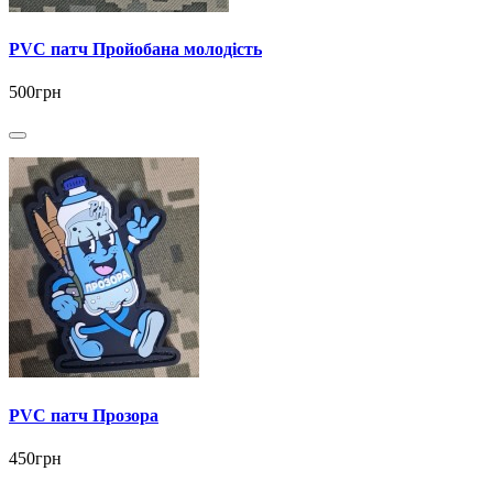
PVC патч Пройобана молодість
500грн
PVC патч Прозора
450грн