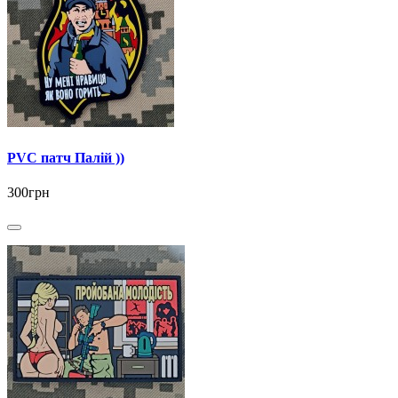
PVC патч Палій ))
300грн