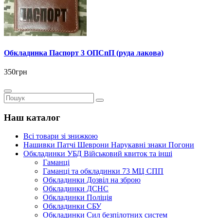
Обкладинка Паспорт 3 ОПСпП (руда лакова)
350грн
Наш каталог
Всі товари зі знижкою
Нашивки Патчі Шеврони Нарукавні знаки Погони
Обкладинки УБД Військовий квиток та інші
Гаманці
Гаманці та обкладинки 73 МЦ СПП
Обкладинки Дозвіл на зброю
Обкладинки ДСНС
Обкладинки Поліція
Обкладинки СБУ
Обкладинки Сил безпілотних систем