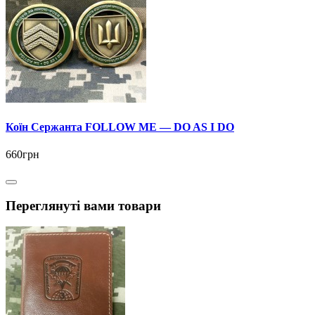
Коїн Сержанта FOLLOW ME — DO AS I DO
660грн
Переглянуті вами товари