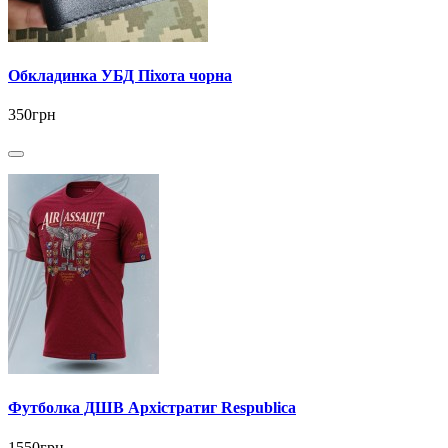
Обкладинка УБД Піхота чорна
350грн
Футболка ДШВ Архістратиг Respublica
1550грн