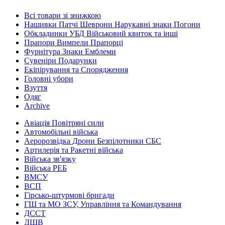
Всі товари зі знижкою
Нашивки Патчі Шеврони Нарукавні знаки Погони
Обкладинки УБД Військовий квиток та інші
Прапори Вимпели Прапорці
Фурнітура Знаки Емблеми
Сувеніри Подарунки
Екіпірування та Спорядження
Головні убори
Взуття
Одяг
Archive
Авіація Повітряні сили
Автомобільні війська
Аеророзвідка Дрони Безпілотники СБС
Артилерія та Ракетні війська
Війська зв'язку
Війська РЕБ
ВМСУ
ВСП
Гірсько-штурмові бригади
ГШ та МО ЗСУ, Управління та Командування
ДССТ
ДШВ