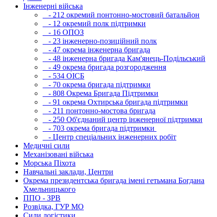
Інженерні війська
- 212 окремий понтонно-мостовий батальйон
- 12 окремий полк підтримки
- 16 ОПОЗ
- 23 інженерно-позиційний полк
- 47 окрема інженерна бригада
- 48 інженерна бригада Кам'янець-Подільський
- 49 окрема бригада розгородження
- 534 ОІСБ
- 70 окрема бригада підтримки
- 808 Окрема Бригада Підтримки
- 91 окрема Охтирська бригада підтримки
- 211 понтонно-мостова бригада
- 250 Об'єднаний центр інженерної підтримки
- 703 окрема бригада підтримки
- Центр спеціальних інженерних робіт
Медичні сили
Механізовані війська
Морська Піхота
Навчальні заклади, Центри
Окрема президентська бригада імені гетьмана Богдана
Хмельницького
ППО - ЗРВ
Розвідка, ГУР МО
Сили логістики