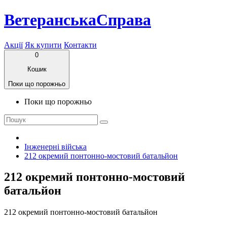
ВетеранськаСправа
Акції
Як купити
Контакти
0
Кошик
Поки що порожньо
Поки що порожньо
Інженерні війська
212 окремий понтонно-мостовий батальйон
212 окремий понтонно-мостовий
батальйон
212 окремий понтонно-мостовий батальйон