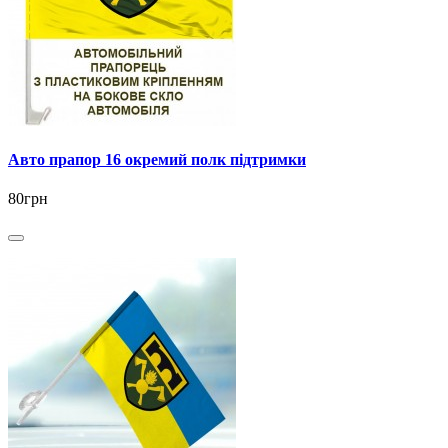
Авто прапор 16 окремий полк підтримки
80грн