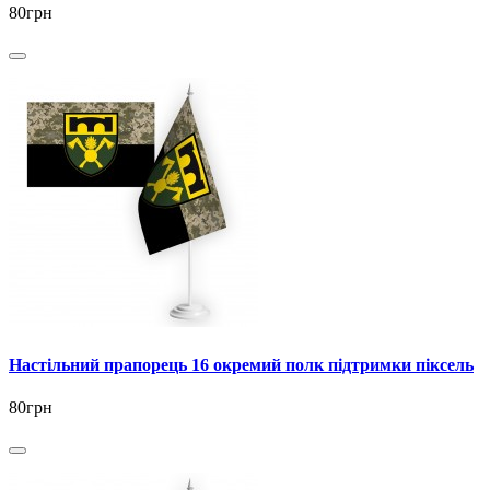
80грн
Настільний прапорець 16 окремий полк підтримки піксель
80грн