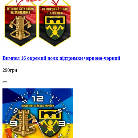
Вимпел 16 окремий полк підтримки червоно-чорний
290грн