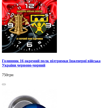
Годинник 16 окремий полк підтримки Інженерні війська
України червоно-чорний
750грн