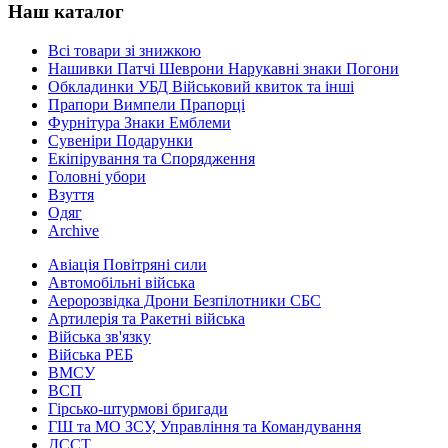
Наш каталог
Всі товари зі знижкою
Нашивки Патчі Шеврони Нарукавні знаки Погони
Обкладинки УБД Військовий квиток та інші
Прапори Вимпели Прапорці
Фурнітура Знаки Емблеми
Сувеніри Подарунки
Екіпірування та Спорядження
Головні убори
Взуття
Одяг
Archive
Авіація Повітряні сили
Автомобільні війська
Аеророзвідка Дрони Безпілотники СБС
Артилерія та Ракетні війська
Війська зв'язку
Війська РЕБ
ВМСУ
ВСП
Гірсько-штурмові бригади
ГШ та МО ЗСУ, Управління та Командування
ДССТ