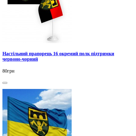
Настільний прапорець 16 окремий полк підтримки
червоно-чорний
80грн