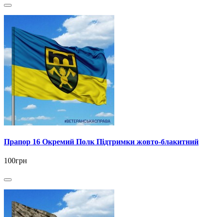
Прапор 16 Окремий Полк Підтримки жовто-блакитний
100грн