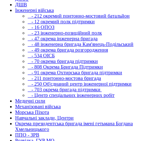
ДШВ
Інженерні війська
- 212 окремий понтонно-мостовий батальйон
- 12 окремий полк підтримки
- 16 ОПОЗ
- 23 інженерно-позиційний полк
- 47 окрема інженерна бригада
- 48 інженерна бригада Кам'янець-Подільський
- 49 окрема бригада розгородження
- 534 ОІСБ
- 70 окрема бригада підтримки
- 808 Окрема Бригада Підтримки
- 91 окрема Охтирська бригада підтримки
- 211 понтонно-мостова бригада
- 250 Об'єднаний центр інженерної підтримки
- 703 окрема бригада підтримки
- Центр спеціальних інженерних робіт
Медичні сили
Механізовані війська
Морська Піхота
Навчальні заклади, Центри
Окрема президентська бригада імені гетьмана Богдана
Хмельницького
ППО - ЗРВ
Розвідка, ГУР МО