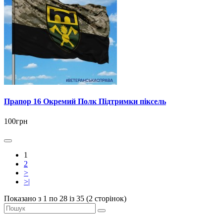
Прапор 16 Окремий Полк Підтримки піксель
100грн
1
2
>
>|
Показано з 1 по 28 із 35 (2 сторінок)