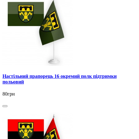
Настільний прапорець 16 окремий полк підтримки
польовий
80грн