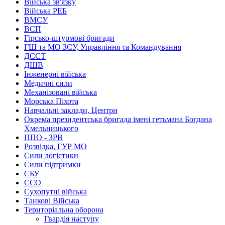
Війська зв'язку
Війська РЕБ
ВМСУ
ВСП
Гірсько-штурмові бригади
ГШ та МО ЗСУ, Управління та Командування
ДССТ
ДШВ
Інженерні війська
Медичні сили
Механізовані війська
Морська Піхота
Навчальні заклади, Центри
Окрема президентська бригада імені гетьмана Богдана
Хмельницького
ППО - ЗРВ
Розвідка, ГУР МО
Сили логістики
Сили підтримки
СБУ
ССО
Сухопутні війська
Танкові Війська
Територіальна оборона
Гвардія наступу