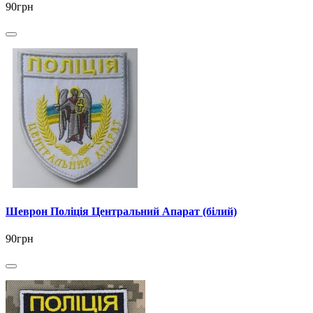
90грн
Шеврон Поліція Центральний Апарат (білий)
90грн