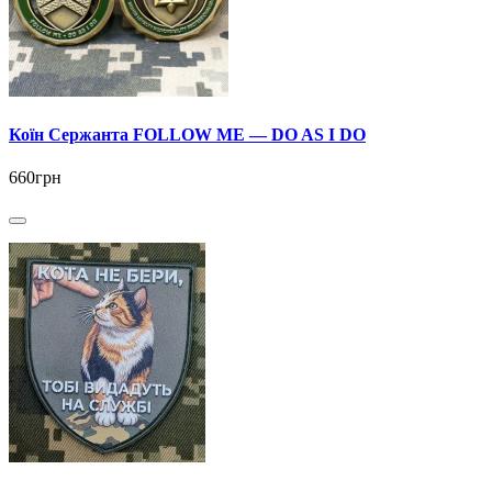
Коїн Сержанта FOLLOW ME — DO AS I DO
660грн