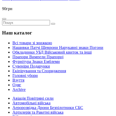
90грн
Наш каталог
Всі товари зі знижкою
Нашивки Патчі Шеврони Нарукавні знаки Погони
Обкладинки УБД Військовий квиток та інші
Прапори Вимпели Прапорці
Фурнітура Знаки Емблеми
Сувеніри Подарунки
Екіпірування та Спорядження
Головні убори
Взуття
Одяг
Archive
Авіація Повітряні сили
Автомобільні війська
Аеророзвідка Дрони Безпілотники СБС
Артилерія та Ракетні війська