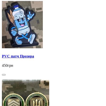
PVC патч Прозора
450грн