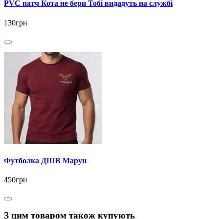
PVC патч Кота не бери Тобі видадуть на службі
130грн
Футболка ДШВ Марун
450грн
З цим товаром також купують