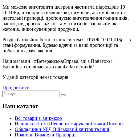
Ми можемо виготовити шеврони частин та підрозділів 10
ОГШБр​, прапори з символікою, вимпели, автомобільні та
настольні прапорці, пропонуємо виготовлення годинників,
чашок, недорогих значків та магнитиків, запальничок,
жетонів, іншої сувенірної продукції.
Розділ батальйон безпілотних систем СТРИЖ 10 ОГШБр – в
стані формування. Будемо вдячні за ваші пропозиції та
побажання, зауваження
Наш магазин - #ВетеранськаСправа, ми з Повагою і
Вдячністю ставимося до нашіх Захисників!
У даній категорії немає товарів.
Продовжити
Наш каталог
Всі товари зі знижкою
Нашивки Патчі Шеврони Нарукавні знаки Погони
Обкладинки УБД Військовий квиток та інші
Прапори Вимпели Прапорці