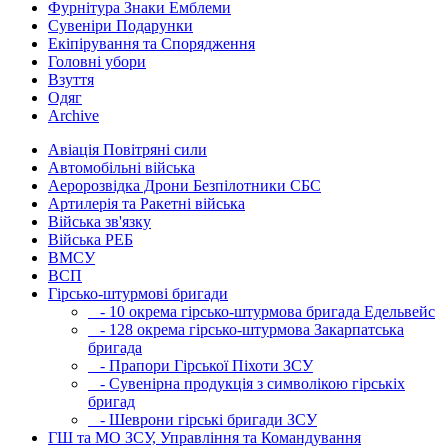
Фурнітура Знаки Емблеми
Сувеніри Подарунки
Екіпірування та Спорядження
Головні убори
Взуття
Одяг
Archive
Авіація Повітряні сили
Автомобільні війська
Аеророзвідка Дрони Безпілотники СБС
Артилерія та Ракетні війська
Війська зв'язку
Війська РЕБ
ВМСУ
ВСП
Гірсько-штурмові бригади
- 10 окрема гірсько-штурмова бригада Едельвейс
- 128 окрема гірсько-штурмова Закарпатська
бригада
- Прапори Гірської Піхоти ЗСУ
- Сувенірна продукція з символікою гірськіх
бригад
- Шеврони гірські бригади ЗСУ
ГШ та МО ЗСУ, Управління та Командування