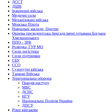
ДССТ
ДШВ
Інженерні війська
Медичні сили
Механізовані війська
Морська Піхота
Навчальні заклади, Центри
Окрема президентська бригада імені гетьмана Богдана
Хмельницького
ППО - ЗРВ
Розвідка, ГУР МО
Сили логістики
Сили підтримки
СБУ
ССО
Сухопутні війська
Танкові Війська
Територіальна оборона
Гвардія наступу
МВС
ДСНС
НГУ
Національна Поліція України
ДПСУ
Різне військове